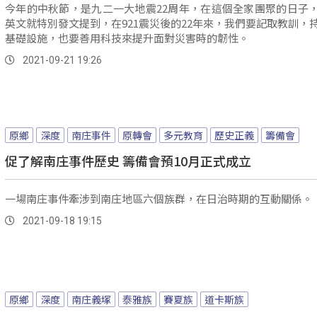
今年的中秋節，是九二一大地震22周年，在這個全家團聚的日子
英文就特別發文提到，在921震災後的22年來，我們要記取教訓，
基礎設施，也要善用科技來提升面對災害時的韌性。
2021-09-21 19:26
原鄉
深度
南庄事件
原轉會
多元教育
歷史正義
籌備會
促了解南庄事件歷史 籌備會預10月正式成立
一場南庄事件牽涉到南庄地區六個族群，在日治時期的互動關係。
2021-09-18 19:15
原鄉
深度
南庄義塚
泰雅族
賽夏族
道卡斯族