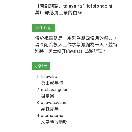
【魯凱族語】ta‘avalra ‘i tatolohae ni｜
萬山部落勇士祭的由來
文化介紹
傳統祖靈祭是一系列為期四個月的祭典，
現今配合族人工作求學濃縮為一天，並特
別將「勇士祭(Ta‘avala)」凸顯辦理。
小辭典
ta‘avalra
勇士成年禮
molapangolai
祖靈祭
asavasavahe
男性青年
atamatama
父字輩的稱呼