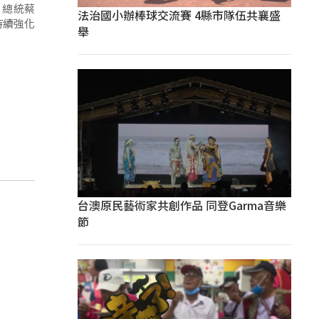
，總統蔡
法治國小辦棒球交流賽 4縣市隊伍共襄盛
持續強化
舉
台澳原民藝術家共創作品 同登Garma音樂
節