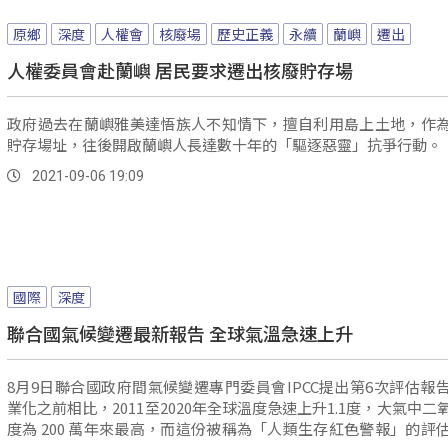
原鄉
深度
人權會
核廢場
歷史正義
永續
蘭嶼
遷出
人權委員會赴蘭嶼 居民要求遷出核廢貯存場
政府過去在蘭嶼雅美達悟族人不知情下，擅自利用島上土地，作
貯存場址，往後開啟蘭嶼人長達數十年的「驅逐惡靈」抗爭行動。
2021-09-06 19:09
國際
深度
聯合國氣候變遷最新報告 全球氣溫急速上升
8月9日聯合國政府間氣候變遷專門委員會IPCC提出第6次評估報
業化之前相比，2011至2020年全球溫度急速上升1.1度，大氣中二
度為 200 萬年來最高，而這份被稱為「人類生存紅色警報」的評