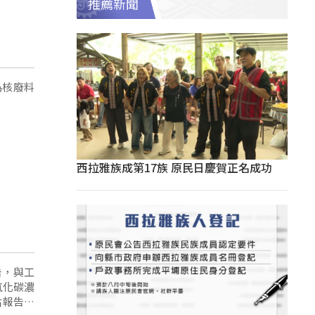
推薦新聞
為核廢料
西拉雅族成第17族 原民日慶賀正名成功
告，與工
氧化碳濃
估報告，