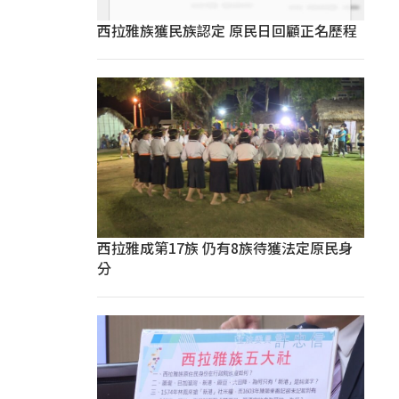
西拉雅族獲民族認定 原民日回顧正名歷程
西拉雅成第17族 仍有8族待獲法定原民身
分