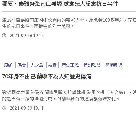
賽夏、泰雅齊聚南庄義塚 感念先人紀念抗日事件
坐落在苗栗縣南庄國中校園內的義塚古墓，紀念著100多年前，南
生的抗日事件，而犧牲的烈士英靈。
2021-09-18 19:12
原鄉
深度
人之島
戒嚴
歷史正義
管訓監禁
蘭嶼農場
70年身不由己 蘭嶼不為人知歷史傷痛
戰後國家力量入侵 在蘭嶼展開大規模建設 海風吹拂「人之島」，映入眼簾
的是天海一線的浩瀚海域，跟蘭嶼獨有的達悟族海洋文化。
2021-09-09 19:11