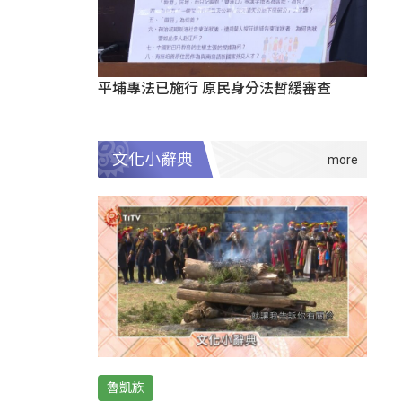
平埔專法已施行 原民身分法暫緩審查
文化小辭典
魯凱族