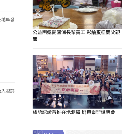
庄地區發
公益團邀愛國浦長輩義工 彩繪蛋糕慶父親
節
族語認證首推在地測驗 屏東舉辦說明會