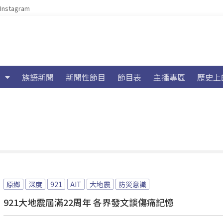
Instagram
族語新聞
新聞性節目
節目表
主播專區
歷史上
原鄉
深度
921
AIT
大地震
防災意識
921大地震屆滿22周年 各界發文談傷痛記憶