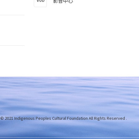
影音中心
 © 2021 Indigenous Peoples Cultural Foundation
All Rights Reserved .