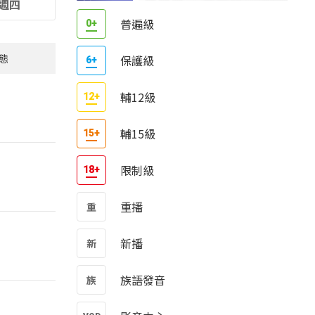
週四
普遍級
態
保護級
輔12級
輔15級
限制級
重播
新播
族語發音