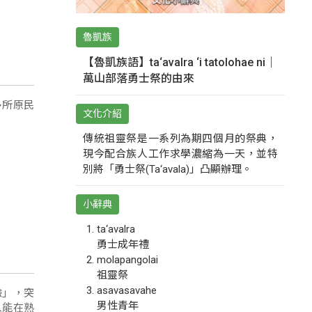
魯凱族
【魯凱族語】ta‘avalra ‘i tatolohae ni｜
萬山部落勇士祭的由來
多所原民
文化介紹
傳統祖靈祭是一系列為期四個月的祭典，
現今配合族人工作求學濃縮為一天，並特
別將「勇士祭(Ta‘avala)」凸顯辦理。
小辭典
ta‘avalra
勇士成年禮
molapangolai
祖靈祭
asavasavahe
驗」，突
男性青年
人能在熟