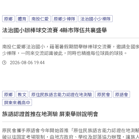
原鄉
體育
南投仁愛
原鄉少棒隊
法治國小少棒隊
法治國小辦棒球交流賽 4縣市隊伍共襄盛舉
南投仁愛鄉法治國小，藉著暑假期間舉辦棒球交流賽，邀請全國
少棒隊，一同來交流認識彼此，同時也精進每位球員的球技。
2026-08-06 19:44
原鄉
教文
原住民族語言能力認證在地測驗
原民會
原語會
屏東來義高中
族語認證首推在地測驗 屏東舉辦說明會
原民會攜手原語會今年開始首推「原住民族語言能力認證在地測
破以往固定考場限制，由地方政府、學校及部落協力辦理，讓族