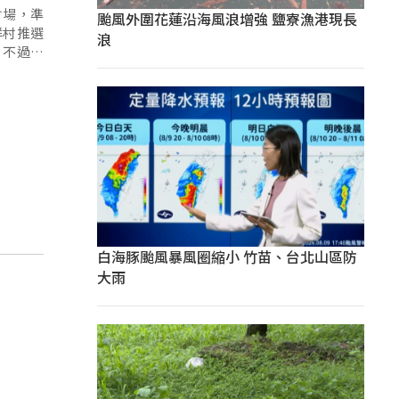
會場，準
颱風外圍花蓮沿海風浪增強 鹽寮漁港現長
祥村推選
浪
，不過他
白海豚颱風暴風圈縮小 竹苗、台北山區防
大雨