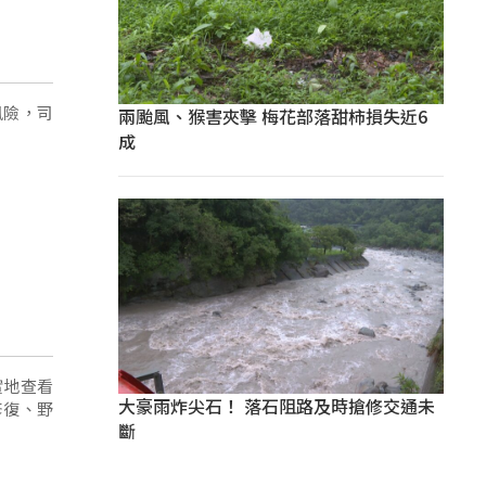
風險，司
兩颱風、猴害夾擊 梅花部落甜柿損失近6
成
實地查看
大豪雨炸尖石！ 落石阻路及時搶修交通未
修復、野
斷