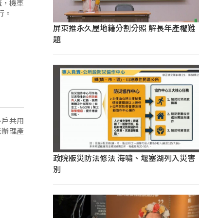
蓋，機車
行。
屏東推永久屋地籍分割分照 解長年產權難
題
多戶共用
至辦理產
政院版災防法修法 海嘯、堰塞湖列入災害
別