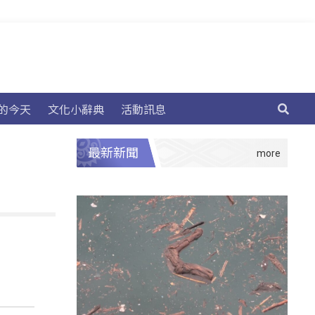
的今天
文化小辭典
活動訊息
最新新聞