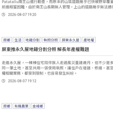
Patatallu南王山進行勘查，而原本的山區道路幾乎已快被野草覆
前進相當困難，由於南王山長期無人管理，上山的道路幾乎無法通
2026-08-07 19:20
原鄉
生活
地籍分割
執照分照
屏東永久屋
產地權
屏東推永久屋地籍分割分照 解長年產權難題
走進永久屋，一棟棟住宅陪伴族人走過風災重建歲月，但不少是
同一筆土地，甚至共用一張使用執照，讓住戶在增建、修繕，甚
權相關業務，都受到限制，也容易發生糾紛。
2026-08-07 19:12
原鄉
有機農業
金峰鄉