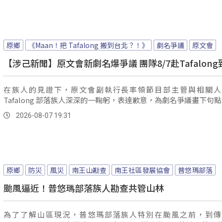
原鄉
《Maan！把 Tafalong 搬到台北？！》
劇名爭議
原文會
【涉己新聞】原文會新劇名爆爭議 團隊8/7赴Tafalong
在族人的見證下，原文會副執行長率領節目部主管與相關人
Tafalong 部落族人深深的一鞠躬，表達歉意，為劇名爭議畫下句
2026-08-07 19:31
原鄉
防災
風災
南王山勘查
南王社區發展協會
普悠瑪部落
颱風逼近！普悠瑪部落族人勘查共管山林
為了了解山區現況，普悠瑪部落族人特別在颱風之前，到傳