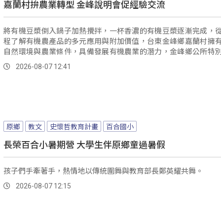
嘉蘭村拚農業轉型 金峰說明會促經驗交流
將有機豆漿倒入鍋子加熱攪拌，一杯香濃的有機豆漿逐漸完成，
程了解有機農產品的多元應用與附加價值，台東金峰鄉嘉蘭村擁
自然環境與農業條件，具備發展有機農業的潛力，金峰鄉公所特
理《有機促進區農民輔導說明會》，協助農民掌握政策方向與實務
2026-08-07 12:41
原鄉
教文
史懷哲教育計畫
百合國小
長榮百合小暑期營 大學生伴原鄉童過暑假
孩子們手牽著手，熱情地以傳統圍舞與教育部長鄭英耀共舞。
2026-08-07 12:15