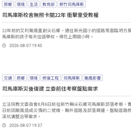
原鄉
環境
生活
教育部
新竹司馬庫斯
司馬庫斯校舍無照卡關22年 衝擊童受教權
22年前的艾利颱風重創尖石鄉，通往新光國小的道路常面臨坍方
馬庫斯的孩子每天往返學校，得花上兩個小時。
2026-08-07 19:40
交通
原鄉
環境
修復工程
司馬庫斯
颱風影響
司馬庫斯災後復建 立委前往考察盤點需求
立法院教文委員會8月6日前往新竹縣尖石鄉司馬庫斯部落考察，
日前因颱風造成災情的二號橋、聯外道路及部落周邊，盤點道路
溪坑溝整治等需求。
2026-08-07 19:37