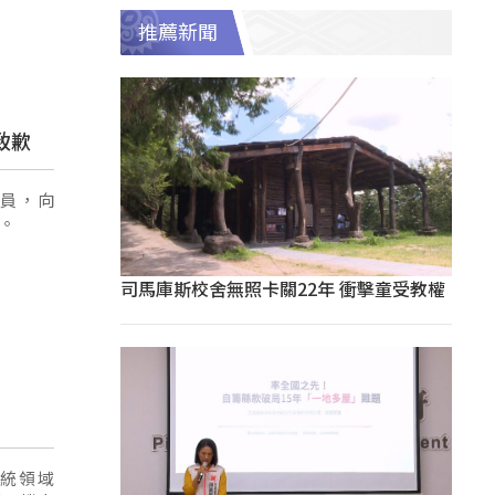
推薦新聞
致歉
員，向
點。
司馬庫斯校舍無照卡關22年 衝擊童受教權
統領域