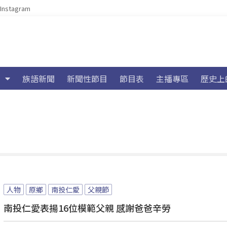
Instagram
族語新聞
新聞性節目
節目表
主播專區
歷史上
人物
原鄉
南投仁愛
父親節
南投仁愛表揚16位模範父親 感謝爸爸辛勞