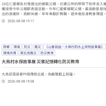
16位仁愛鄉各村推選出的模範父親，在鄉公所的帶領下依序走入
備接受今年父親節表揚活動，今年仁愛鄉模範父親，最高齡是發
出的高連財，高齡96歲，早年奉獻於教職，退休後投身教會傳道
認為最大的成就，就是擁有四代同堂的美滿家庭。
2026-08-08 19:11
原鄉
環境
防災
風災
《山會說話－大鳥村的水土保持故事展》
環境改善
莫拉克風災
防災教育
大鳥村水保故事展 災害記憶轉化防災教育
大鳥部落長者吟唱傳統古謠，為展覽獻上祝福。
2026-08-08 19:08