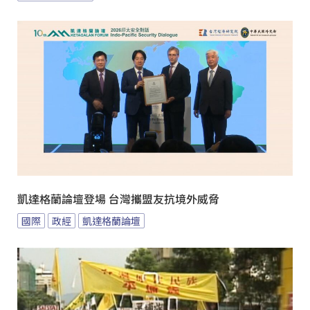
凱達格蘭論壇登場 台灣攜盟友抗境外威脅
國際
政經
凱達格蘭論壇