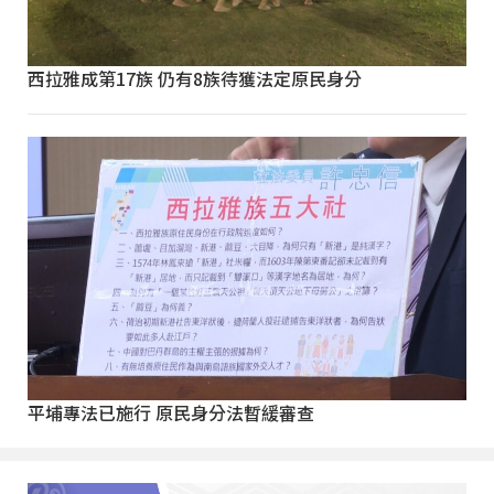
西拉雅成第17族 仍有8族待獲法定原民身分
平埔專法已施行 原民身分法暫緩審查