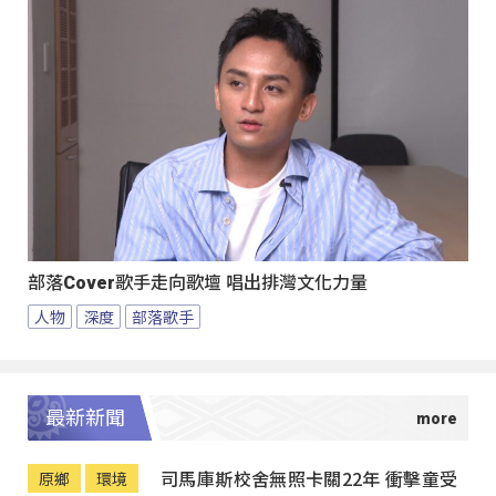
部落Cover歌手走向歌壇 唱出排灣文化力量
人物
深度
部落歌手
最新新聞
司馬庫斯校舍無照卡關22年 衝擊童受
原鄉
環境