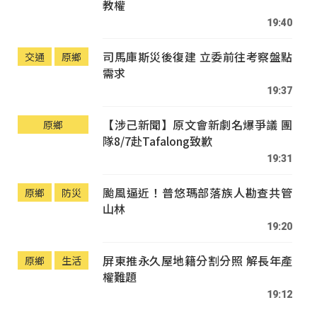
教權
19:40
司馬庫斯災後復建 立委前往考察盤點
交通
原鄉
需求
19:37
【涉己新聞】原文會新劇名爆爭議 團
原鄉
隊8/7赴Tafalong致歉
19:31
颱風逼近！普悠瑪部落族人勘查共管
原鄉
防災
山林
19:20
屏東推永久屋地籍分割分照 解長年產
原鄉
生活
權難題
19:12