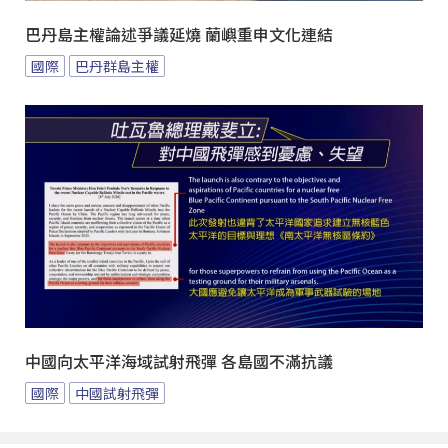
巴丹島主權論述爭議延燒 蘭嶼重申文化連結
國際
巴丹群島主權
中國向太平洋海域試射飛彈 各島國不滿抗議
國際
中國試射飛彈