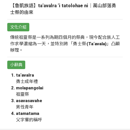
【魯凱族語】ta‘avalra ‘i tatolohae ni｜萬山部落勇
士祭的由來
文化介紹
傳統祖靈祭是一系列為期四個月的祭典，現今配合族人工
作求學濃縮為一天，並特別將「勇士祭(Ta‘avala)」凸顯
辦理。
小辭典
ta‘avalra
勇士成年禮
molapangolai
祖靈祭
asavasavahe
男性青年
atamatama
父字輩的稱呼