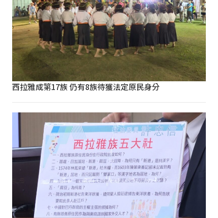
西拉雅成第17族 仍有8族待獲法定原民身分