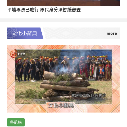
平埔專法已施行 原民身分法暫緩審查
文化小辭典
魯凱族