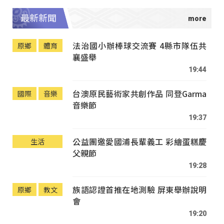
最新新聞
法治國小辦棒球交流賽 4縣市隊伍共
原鄉
體育
襄盛舉
19:44
台澳原民藝術家共創作品 同登Garma
國際
音樂
音樂節
19:37
公益團邀愛國浦長輩義工 彩繪蛋糕慶
生活
父親節
19:28
族語認證首推在地測驗 屏東舉辦說明
原鄉
教文
會
19:20