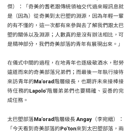
傑）：「奇美的耆老跟傳統領袖交代過來報訊息就
是（因為）從奇美到太巴塱的淵源，因為年輕一輩
的有不懂的，這一次都有來參與去了解我們跟太巴
塱的關係以及淵源；人數真的是沒有辦法相比，可
是精神部分，我們奇美部落的青年有展現出來。」
在儀式中間的過程，在地青年也逐級敬酒水，慰勞
遠道而來的奇美部落兄弟們；而最後一年執行接待
來訪青年的Ma’orad階層級長，也期許未來接棒接
待任務的Lapolo’階層弟弟們也要精確、妥善的完
成任務。
太巴塱部落Ma’orad階層級長 Angay（李宛縉）：
「今天看到奇美部落的Po’ton來到太巴塱部落，兩