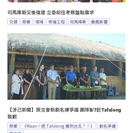
司馬庫斯災後復建 立委前往考察盤點需求
交通
原鄉
環境
修復工程
司馬庫斯
颱風影響
【涉己新聞】原文會新劇名爆爭議 團隊8/7赴Tafalong
致歉
原鄉
《Maan！把 Tafalong 搬到台北？！》
劇名爭議