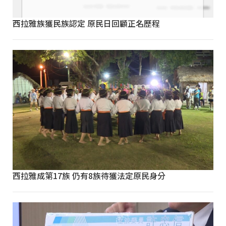
西拉雅族獲民族認定 原民日回顧正名歷程
西拉雅成第17族 仍有8族待獲法定原民身分