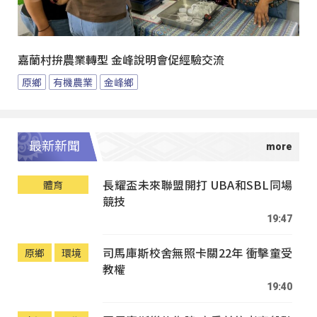
嘉蘭村拚農業轉型 金峰說明會促經驗交流
原鄉
有機農業
金峰鄉
最新新聞
長耀盃未來聯盟開打 UBA和SBL同場
體育
競技
19:47
司馬庫斯校舍無照卡關22年 衝擊童受
原鄉
環境
教權
19:40