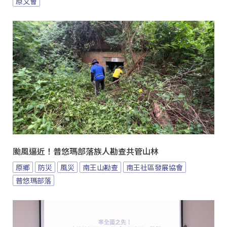
原文會
颱風逼近！普悠瑪部落族人勘查共管山林
原鄉
防災
風災
南王山勘查
南王社區發展協會
普悠瑪部落