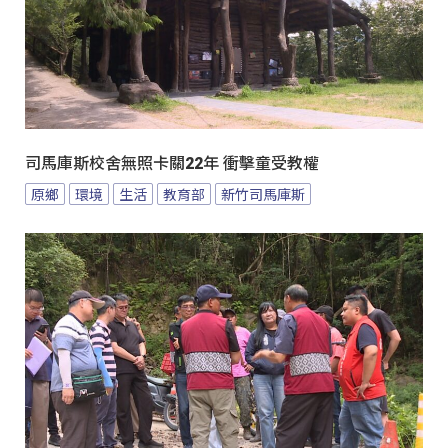
司馬庫斯校舍無照卡關22年 衝擊童受教權
原鄉
環境
生活
教育部
新竹司馬庫斯