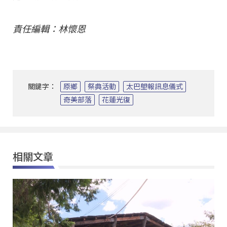
責任編輯：林懷恩
關鍵字：
原鄉
祭典活動
太巴塱報訊息儀式
奇美部落
花蓮光復
相關文章