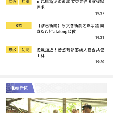
司馬庫斯災後復建 立委前往考察盤點
交通
原鄉
需求
19:37
【涉己新聞】原文會新劇名爆爭議 團
原鄉
隊8/7赴Tafalong致歉
19:31
颱風逼近！普悠瑪部落族人勘查共管
原鄉
防災
山林
19:20
推薦新聞