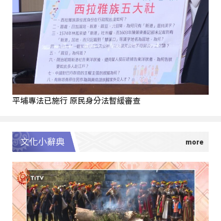
平埔專法已施行 原民身分法暫緩審查
文化小辭典