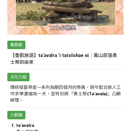
魯凱族
【魯凱族語】ta‘avalra ‘i tatolohae ni｜萬山部落勇
士祭的由來
文化介紹
傳統祖靈祭是一系列為期四個月的祭典，現今配合族人工
作求學濃縮為一天，並特別將「勇士祭(Ta‘avala)」凸顯
辦理。
小辭典
ta‘avalra