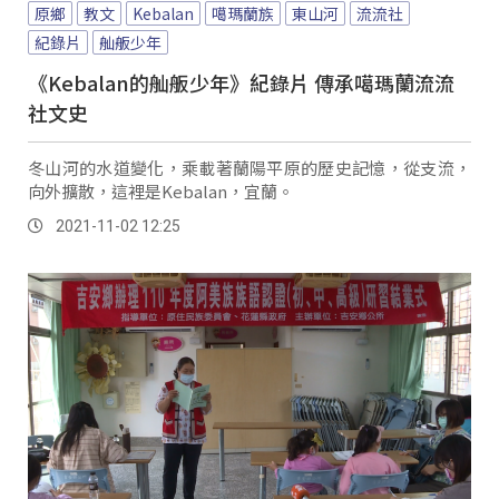
原鄉
教文
Kebalan
噶瑪蘭族
東山河
流流社
紀錄片
舢舨少年
《Kebalan的舢舨少年》紀錄片 傳承噶瑪蘭流流
社文史
冬山河的水道變化，乘載著蘭陽平原的歷史記憶，從支流，
向外擴散，這裡是Kebalan，宜蘭。
2021-11-02 12:25