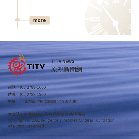
more
TITV NEWS
原視新聞網
電話：(02)2788-1600
傳真：(02)2788-1500
地址：台北市南港區重陽路 120 號 5 樓
財團法人原住民族文化事業基金會 版權所有
Copyright © 2021 Indigenous Peoples Cultural Foundation
All Rights Reserved .