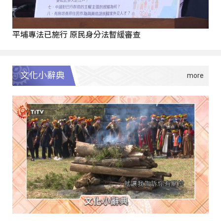
平埔專法已施行 原民身分法暫緩審查
文化小辭典