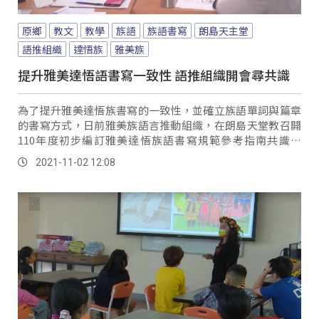
原鄉
教文
教學
族語
族語書寫
朗島天主堂
語推組織
達悟族
雅美族
提升雅美達悟語書寫一致性 語推組織開會尋共識
為了提升雅美達悟族書寫的一致性，並確立族語單詞與篇章
的書寫方式，日前雅美族語言推動組織，在朗島天堂教召開
110年度初步編訂雅美達悟族語書寫規範參考指南共識會
議。
2021-11-02 12:08