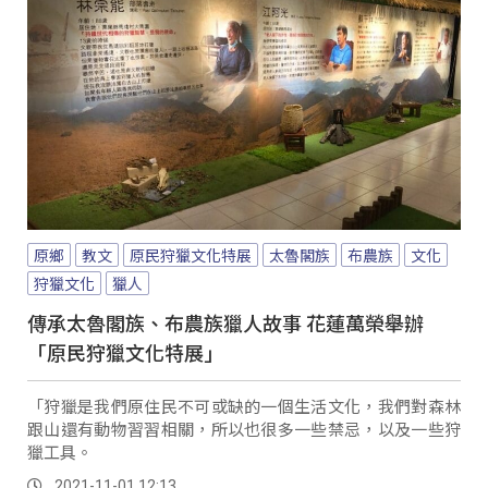
原鄉
教文
原民狩獵文化特展
太魯閣族
布農族
文化
狩獵文化
獵人
傳承太魯閣族、布農族獵人故事 花蓮萬榮舉辦
「原民狩獵文化特展」
「狩獵是我們原住民不可或缺的一個生活文化，我們對森林
跟山還有動物習習相關，所以也很多一些禁忌，以及一些狩
獵工具。
2021-11-01 12:13