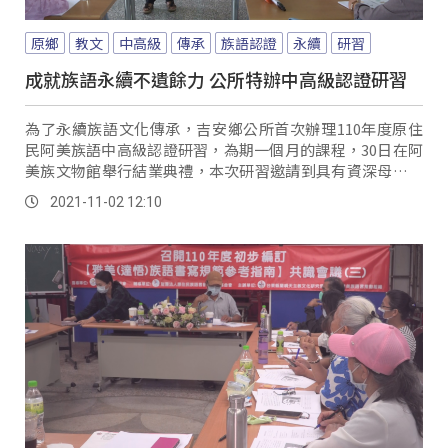
原鄉
教文
中高級
傳承
族語認證
永續
研習
成就族語永續不遺餘力 公所特辦中高級認證研習
為了永續族語文化傳承，吉安鄉公所首次辦理110年度原住
民阿美族語中高級認證研習，為期一個月的課程，30日在阿
美族文物館舉行結業典禮，本次研習邀請到具有資深母語教
學經驗的黃月春、及吳阿金擔任指導老師，帶領30名學員用
2021-11-02 12:10
認識符號及原住民歌曲等方式來學習母語， 族語老師...。