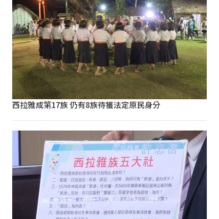
西拉雅成第17族 仍有8族待獲法定原民身分