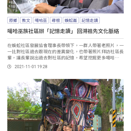
原鄉
教文
噶哈巫
尋根
蜈蚣崙
記憶走讀
噶哈巫族社區辦「記憶走讀」 回溯祖先文化脈絡
在蜈蚣社區發展協會理事長帶領下，一群人帶著老照片，一
一比對社區過去跟現在的差異變化，也帶著照片拜訪社區長
輩，讓長輩說出過去對社區的記憶，希望挖掘更多噶哈巫族
人，在地的文化歷史脈絡。
2021-11-01 19:28