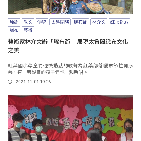
原鄉
教文
傳統
太魯閣族
曬布節
林介文
紅葉部落
織布
藝術
藝術家林介文辦「曬布節」 展現太魯閣織布文化
之美
紅葉國小學童們輕快動感的歌聲為紅葉部落曬布節拉開序
幕，連一旁觀賞的孩子們也一起吟唱。
2021-11-01 19:26