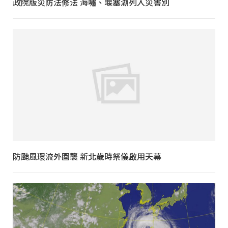
政院版災防法修法 海嘯、堰塞湖列入災害別
防颱風環流外圍襲 新北歲時祭儀啟用天幕