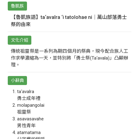
魯凱族
【魯凱族語】ta‘avalra ‘i tatolohae ni｜萬山部落勇士
祭的由來
文化介紹
傳統祖靈祭是一系列為期四個月的祭典，現今配合族人工
作求學濃縮為一天，並特別將「勇士祭(Ta‘avala)」凸顯辦
理。
小辭典
ta‘avalra
勇士成年禮
molapangolai
祖靈祭
asavasavahe
男性青年
atamatama