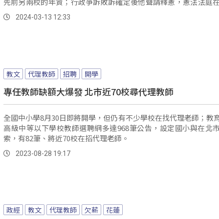
先前另兩校的年資；行政爭訴敗訴確定後他聲請釋憲，憲法法庭在
行言詞辯論。
2024-03-13 12:33
教文
代理教師
招聘
開學
專任教師缺額大爆發 北市近70校尋代理教師
全國中小學8月30日即將開學，但仍有不少學校在找代理老師；教
高級中等以下學校教師選聘網多達968筆公告，設定國小與在北
索，有82筆、將近70校在招代理老師。
2023-08-28 19:17
政經
教文
代理教師
欠薪
花蓮