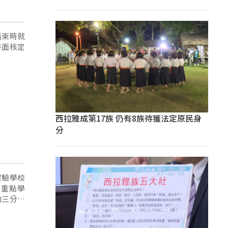
結束時就
書面核定
西拉雅成第17族 仍有8族待獲法定原民身
分
實驗學校
的三分之
是不得低