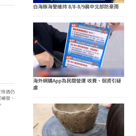
白海豚海警維持 8/8-8/9晨中北部防豪雨
海外網購App為民間營運 收費、個資引疑
慮
資待遇仍
遲補發、
。