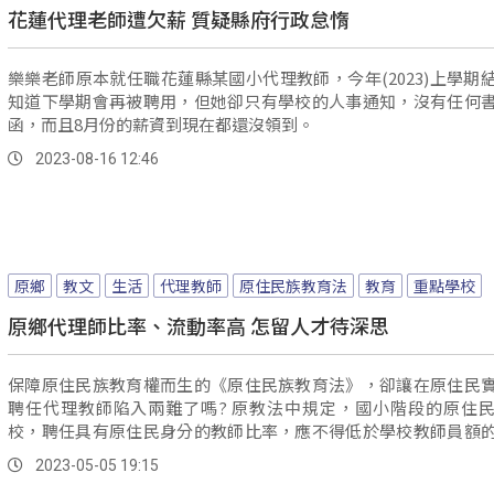
花蓮代理老師遭欠薪 質疑縣府行政怠惰
樂樂老師原本就任職花蓮縣某國小代理教師，今年(2023)上學期
知道下學期會再被聘用，但她卻只有學校的人事通知，沒有任何
函，而且8月份的薪資到現在都還沒領到。
2023-08-16 12:46
原鄉
教文
生活
代理教師
原住民族教育法
教育
重點學校
原鄉代理師比率、流動率高 怎留人才待深思
保障原住民族教育權而生的《原住民族教育法》，卻讓在原住民
聘任代理教師陷入兩難了嗎? 原教法中規定，國小階段的原住民重點學
校，聘任具有原住民身分的教師比率，應不得低於學校教師員額
一，或是不得低於全校原住民學生數的比率，國、高中階段，則
2023-05-05 19:15
於該校教師員額的百分之五。