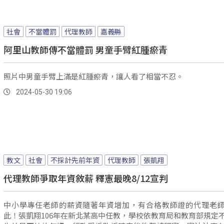
社會
不當體罰
代理教師
嘉義縣
阿里山教師傳不當體罰 男童手臂紅腫瘀青
照片中男童手臂上滿是紅腫瘀青，讓人看了相當不忍。
2024-05-30 19:06
教文
社會
不採計先前年資
代理教師
張凱翔
代理教師爭取年資敘薪 釋憲最晚8/12宣判
中小學專任老師的薪資隨著年資增加，有合格教師證的代理老
此！張凱翔106年在新北某高中任教，學校依教育局和教育部規定