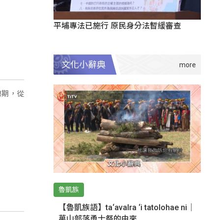
平埔專法已施行 原民身分法暫緩審查
文化小辭典
聘期，從
魯凱族
【魯凱族語】ta‘avalra ‘i tatolohae ni｜
萬山部落勇士祭的由來