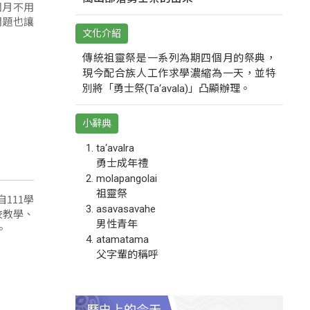
個月不用
問題也讓
文化介紹
傳統祖靈祭是一系列為期四個月的祭典，
現今配合族人工作求學濃縮為一天，並特
別將「勇士祭(Ta‘avala)」凸顯辦理。
小辭典
ta‘avalra
勇士成年禮
molapangolai
祖靈祭
111學
asavasavahe
校教學、
男性青年
。
atamatama
父字輩的稱呼
歷史上的今天