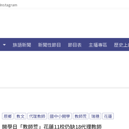
Instagram
族語新聞
新聞性節目
節目表
主播專區
歷史上
原鄉
教文
代理教師
國中小開學
教師荒
瑞穗
花蓮
開學日「教師荒」花蓮11校仍缺18代理教師