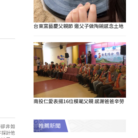
台東窯藝慶父親節 邀父子做陶碗感念土地
南投仁愛表揚16位模範父親 感謝爸爸辛勞
推薦新聞
師卻非如
不採計他