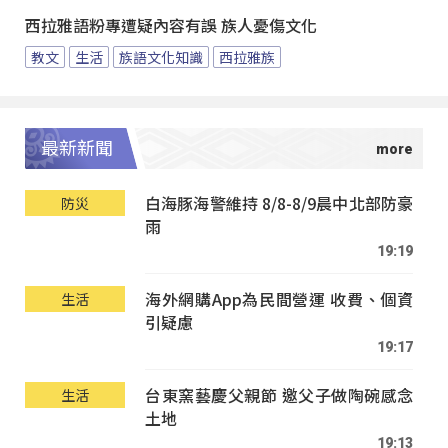
西拉雅語粉專遭疑內容有誤 族人憂傷文化
教文
生活
族語文化知識
西拉雅族
最新新聞
白海豚海警維持 8/8-8/9晨中北部防豪
防災
雨
19:19
海外網購App為民間營運 收費、個資
生活
引疑慮
19:17
台東窯藝慶父親節 邀父子做陶碗感念
生活
土地
19:13