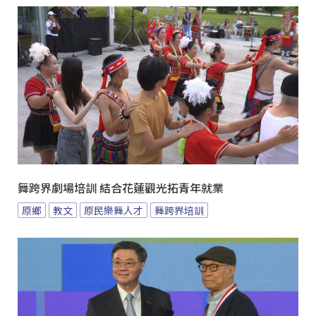
舞跨界劇場培訓 結合花蓮觀光拓青年就業
原鄉
教文
原民樂舞人才
舞跨界培訓