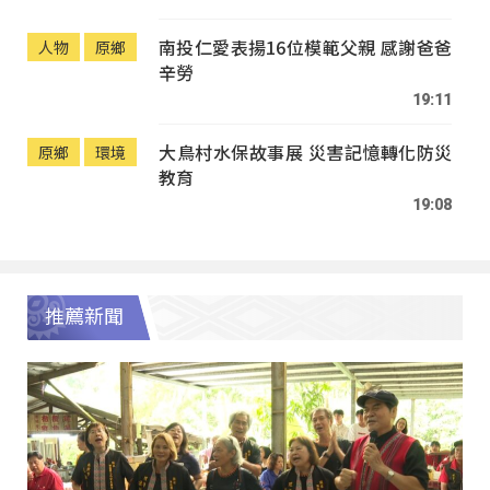
南投仁愛表揚16位模範父親 感謝爸爸
人物
原鄉
辛勞
19:11
大鳥村水保故事展 災害記憶轉化防災
原鄉
環境
教育
19:08
推薦新聞