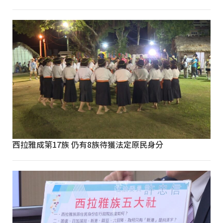
西拉雅成第17族 仍有8族待獲法定原民身分