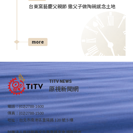
台東窯藝慶父親節 邀父子做陶碗感念土地
more
TITV NEWS
原視新聞網
電話：(02)2788-1600
傳真：(02)2788-1500
地址：台北市南港區重陽路 120 號 5 樓
財團法人原住民族文化事業基金會 版權所有