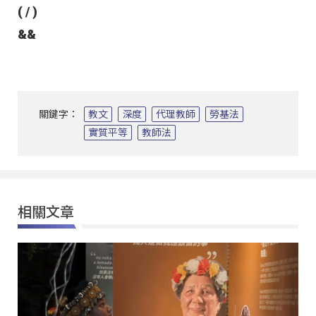
( / )
&&
關鍵字：
教文
深度
代理教師
勞基法
實質平等
教師法
相關文章