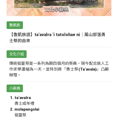
魯凱族
【魯凱族語】ta‘avalra ‘i tatolohae ni｜萬山部落勇
士祭的由來
文化介紹
傳統祖靈祭是一系列為期四個月的祭典，現今配合族人工
作求學濃縮為一天，並特別將「勇士祭(Ta‘avala)」凸顯
辦理。
小辭典
ta‘avalra
勇士成年禮
molapangolai
祖靈祭