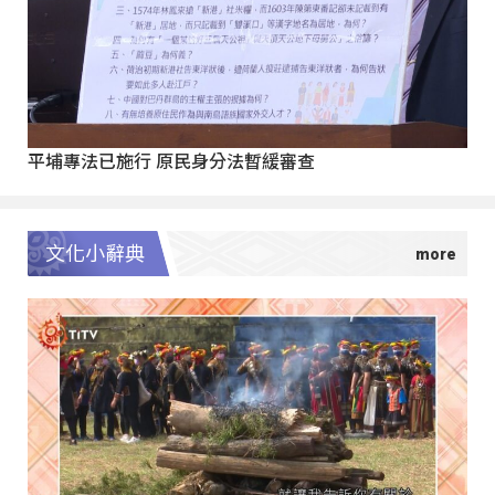
平埔專法已施行 原民身分法暫緩審查
文化小辭典