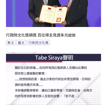
行政院文化獎頒獎 百位得主見證多元綻放
教文
藝文
行政院文化獎