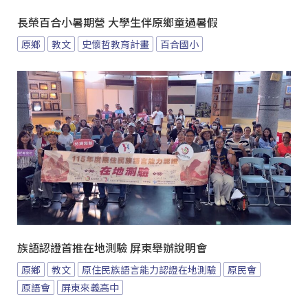
長榮百合小暑期營 大學生伴原鄉童過暑假
原鄉
教文
史懷哲教育計畫
百合國小
族語認證首推在地測驗 屏東舉辦說明會
原鄉
教文
原住民族語言能力認證在地測驗
原民會
原語會
屏東來義高中