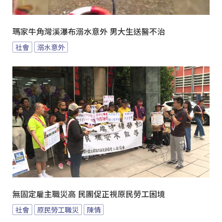
瑪家牛角灣溪瀑布溺水意外 男大生送醫不治
社會
溺水意外
無固定雇主職災高 民團促正視原民勞工困境
社會
原民勞工職災
陳情