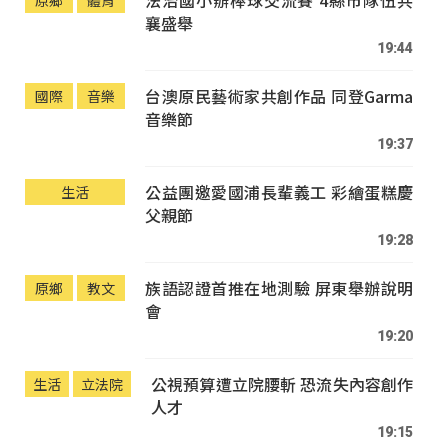
法治國小辦棒球交流賽 4縣市隊伍共
原鄉
體育
襄盛舉
19:44
台澳原民藝術家共創作品 同登Garma
國際
音樂
音樂節
19:37
公益團邀愛國浦長輩義工 彩繪蛋糕慶
生活
父親節
19:28
族語認證首推在地測驗 屏東舉辦說明
原鄉
教文
會
19:20
公視預算遭立院腰斬 恐流失內容創作
生活
立法院
人才
19:15