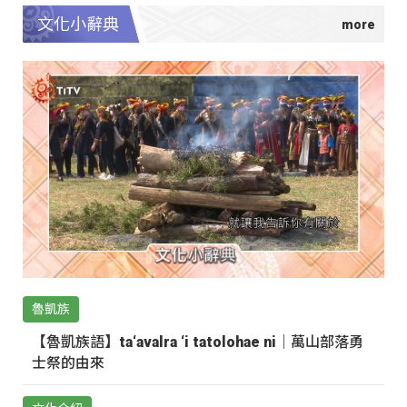
文化小辭典
魯凱族
【魯凱族語】ta‘avalra ‘i tatolohae ni｜萬山部落勇
士祭的由來