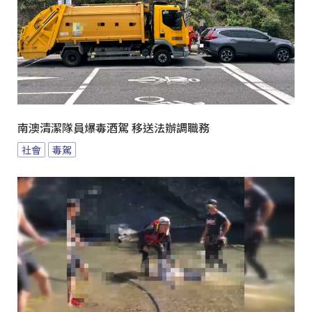
南澳清潔隊員爆毒酒駕 移送法辦調職務
社會
毒駕