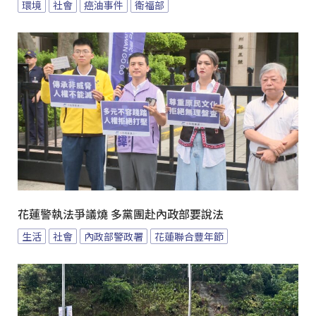
環境
社會
癌油事件
衛福部
花蓮警執法爭議燒 多黨團赴內政部要說法
生活
社會
內政部警政署
花蓮聯合豐年節