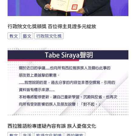
行政院文化獎頒獎 百位得主見證多元綻放
教文
藝文
行政院文化獎
西拉雅語粉專遭疑內容有誤 族人憂傷文化
教文
生活
族語文化知識
西拉雅族