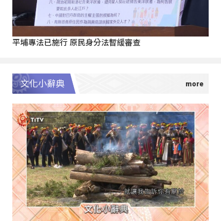
平埔專法已施行 原民身分法暫緩審查
文化小辭典