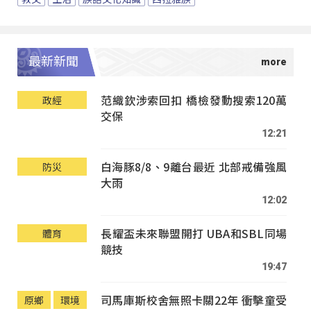
最新新聞
范織欽涉索回扣 橋檢發動搜索120萬
政經
交保
12:21
白海豚8/8、9離台最近 北部戒備強風
防災
大雨
12:02
長耀盃未來聯盟開打 UBA和SBL同場
體育
競技
19:47
司馬庫斯校舍無照卡關22年 衝擊童受
原鄉
環境