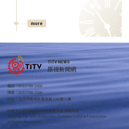
more
TITV NEWS
原視新聞網
電話：(02)2788-1600
傳真：(02)2788-1500
地址：台北市南港區重陽路 120 號 5 樓
財團法人原住民族文化事業基金會 版權所有
Copyright © 2021 Indigenous Peoples Cultural Foundation
All Rights Reserved .