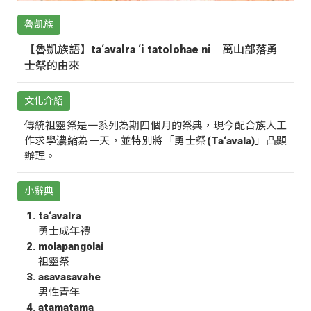
魯凱族
【魯凱族語】ta‘avalra ‘i tatolohae ni｜萬山部落勇
士祭的由來
文化介紹
傳統祖靈祭是一系列為期四個月的祭典，現今配合族人工
作求學濃縮為一天，並特別將「勇士祭(Ta‘avala)」凸顯
辦理。
小辭典
ta‘avalra
勇士成年禮
molapangolai
祖靈祭
asavasavahe
男性青年
atamatama