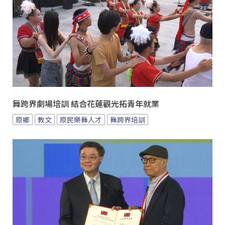
舞跨界劇場培訓 結合花蓮觀光拓青年就業
原鄉
教文
原民樂舞人才
舞跨界培訓