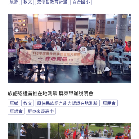
原鄉
教文
史懷哲教育計畫
百合國小
族語認證首推在地測驗 屏東舉辦說明會
原鄉
教文
原住民族語言能力認證在地測驗
原民會
原語會
屏東來義高中