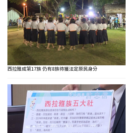
西拉雅成第17族 仍有8族待獲法定原民身分