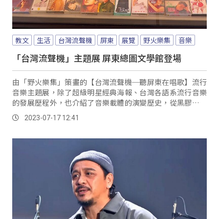
教文
生活
台灣流聲機
屏東
展覽
野火樂集
音樂
「台灣流聲機」主題展 屏東總圖文學館登場
由「野火樂集」策畫的【台灣流聲機─聽屏東在唱歌】流行
音樂主題展，除了超級明星經典海報、台灣各語系流行音樂
的發展歷程外，也介紹了音樂載體的演變歷史，從黑膠機、
匣式機、卡帶機與CD時代的各個播放實體原件，帶領民眾回
2023-07-17 12:41
憶舊時光。