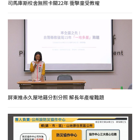
司馬庫斯校舍無照卡關22年 衝擊童受教權
屏東推永久屋地籍分割分照 解長年產權難題