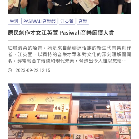
生活
PASIWALI音樂節
江英萱
音樂
原民創作才女江英萱 Pasiwali音樂節獲大賞
細膩溫柔的嗓音，她是來自蘭嶼達悟族的新生代音樂創作
者，江英萱，以獨特的音樂才華和對文化的深刻理解而聞
名，經常融合了傳統和現代元素，營造出令人難以忘懷的音
樂體驗。
2023-09-22 12:15