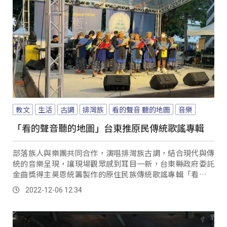
教文
生活
古調
排灣族
看的聲音 聽的地圖
音樂
「看的聲音聽的地圖」台東推原民傳統歌謠專輯
部落族人與樂團共同合作，演唱排灣族古調，結合現代與傳
統的音樂呈現，讓現場觀眾感到耳目一新，台東縣政府委託
金曲獎得主昊恩統籌製作的原住民族傳統歌謠專輯「看的聲
音 聽的地圖」，4號下午在台東波浪屋舉辦音樂分享會，邀
2022-12-06 12:34
請參與專輯錄音的文化健康站耆老站上大舞台演唱傳統歌
謠，希望透過音樂專輯，讓世界聽見台灣原住民族的聲音。