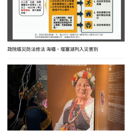
政院版災防法修法 海嘯、堰塞湖列入災害別