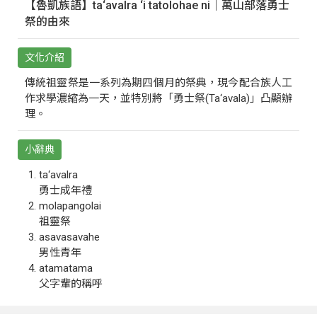
【魯凱族語】ta‘avalra ‘i tatolohae ni｜萬山部落勇士
祭的由來
文化介紹
傳統祖靈祭是一系列為期四個月的祭典，現今配合族人工
作求學濃縮為一天，並特別將「勇士祭(Ta‘avala)」凸顯辦
理。
小辭典
ta‘avalra
勇士成年禮
molapangolai
祖靈祭
asavasavahe
男性青年
atamatama
父字輩的稱呼