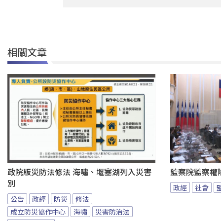
相關文章
政院版災防法修法 海嘯、堰塞湖列入災害
監察院監察權
別
政經
社會
公告
政經
防災
修法
成立防災協作中心
海嘯
災害防治法