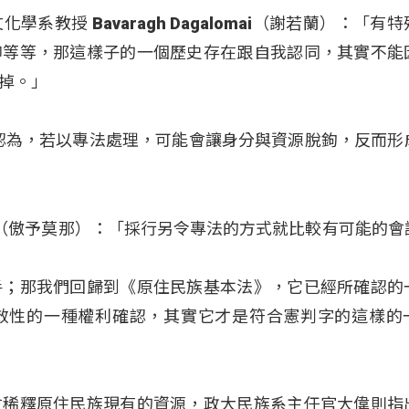
教授 Bavaragh Dagalomai（謝若蘭）：「有
仰等等，那這樣子的一個歷史存在跟自我認同，其實不能
掉。」
na認為，若以專法處理，可能會讓身分與資源脫鉤，反而形
na（傲予莫那）：「採行另令專法的方式就比較有可能的會
手；那我們回歸到《原住民族基本法》，它已經所確認的
效性的一種權利確認，其實它才是符合憲判字的這樣的
會稀釋原住民族現有的資源，政大民族系主任官大偉則指