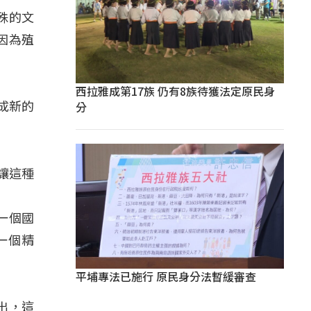
特殊的文
因為殖
西拉雅成第17族 仍有8族待獲法定原民身
分
成新的
讓這種
一個國
一個精
平埔專法已施行 原民身分法暫緩審查
出，這