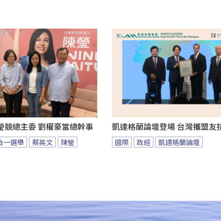
瑩競總主委 劉櫂豪當總幹事
凱達格蘭論壇登場 台灣攜盟友
九合一選舉
蔡英文
陳瑩
國際
政經
凱達格蘭論壇