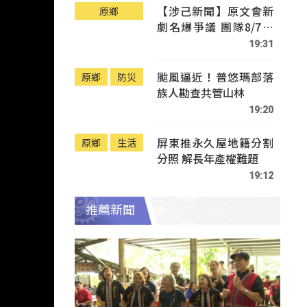
【涉己新聞】原文會新
原鄉
劇名爆爭議 團隊8/7赴
Tafalong致歉
19:31
颱風逼近！普悠瑪部落
原鄉
防災
族人勘查共管山林
19:20
屏東推永久屋地籍分割
原鄉
生活
分照 解長年產權難題
19:12
推薦新聞