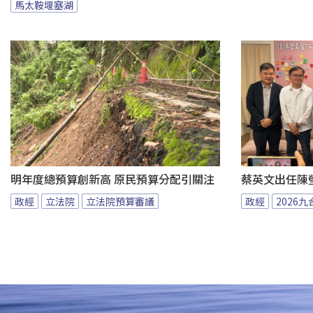
馬太鞍堰塞湖
明年度總預算創新高 原民預算分配引關注
蔡英文出任陳
政經
立法院
立法院預算審議
政經
2026