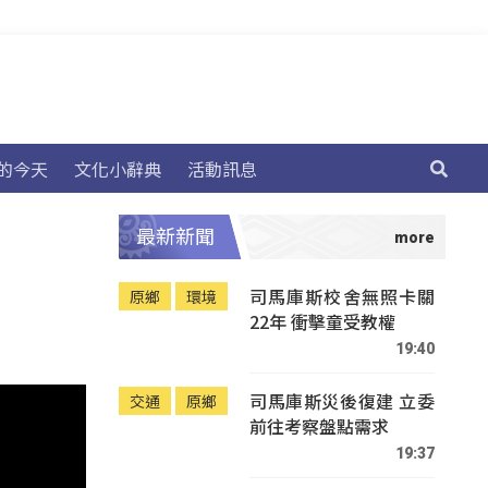
的今天
文化小辭典
活動訊息
最新新聞
司馬庫斯校舍無照卡關
原鄉
環境
22年 衝擊童受教權
19:40
司馬庫斯災後復建 立委
交通
原鄉
前往考察盤點需求
19:37