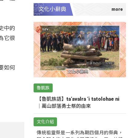
文化小辭典
歷史中的
為它很
要如何
魯凱族
【魯凱族語】ta‘avalra ‘i tatolohae ni
｜萬山部落勇士祭的由來
文化介紹
傳統祖靈祭是一系列為期四個月的祭典，