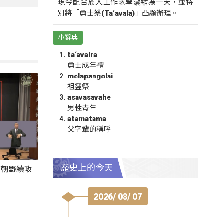
現今配合族人工作求學濃縮為一天，並特
別將「勇士祭(Ta‘avala)」凸顯辦理。
小辭典
ta‘avalra
勇士成年禮
molapangolai
祖靈祭
asavasavahe
男性青年
atamatama
父字輩的稱呼
歷史上的今天
商朝野續攻
2026/ 08/ 07