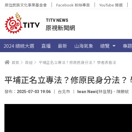
原住民族文化事業基金會
Facebook 粉絲專頁
YouTube 頻道
TITV NEWS
原視新聞網
2024 總統大選
直播
最新
山海氣象
總覽
專題
首頁
政經
平埔正名立專法？修原民身分法？ 學者表看法
平埔正名立專法？修原民身分法？ 
發布：2025-07-03 19:06
台北市
Iwan Nawi(林佳慧)
、
陳勝斌