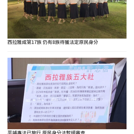
西拉雅成第17族 仍有8族待獲法定原民身分
平埔專法已施行 原民身分法暫緩審查