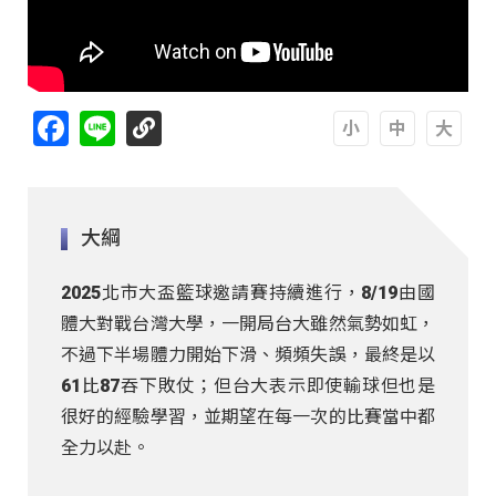
Facebook
Line
A
A
A
大綱
2025北市大盃籃球邀請賽持續進行，8/19由國
體大對戰台灣大學，一開局台大雖然氣勢如虹，
不過下半場體力開始下滑、頻頻失誤，最終是以
61比87吞下敗仗；但台大表示即使輸球但也是
很好的經驗學習，並期望在每一次的比賽當中都
全力以赴。