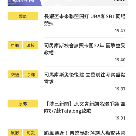
長耀盃未來聯盟開打 UBA和SBL同場
體育
競技
19:47
司馬庫斯校舍無照卡關22年 衝擊童受
原鄉
環境
教權
19:40
司馬庫斯災後復建 立委前往考察盤點
交通
原鄉
需求
19:37
【涉己新聞】原文會新劇名爆爭議 團
原鄉
隊8/7赴Tafalong致歉
19:31
颱風逼近！普悠瑪部落族人勘查共管
原鄉
防災