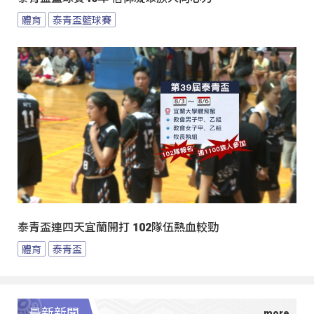
體育
泰青盃籃球賽
泰青盃連四天宜蘭開打 102隊伍熱血較勁
體育
泰青盃
最新新聞