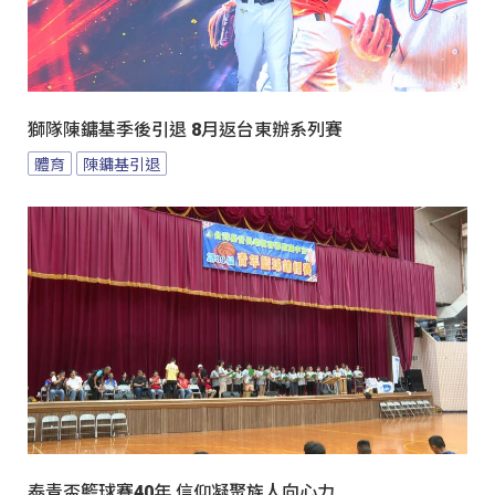
獅隊陳鏞基季後引退 8月返台東辦系列賽
體育
陳鏞基引退
泰青盃籃球賽40年 信仰凝聚族人向心力