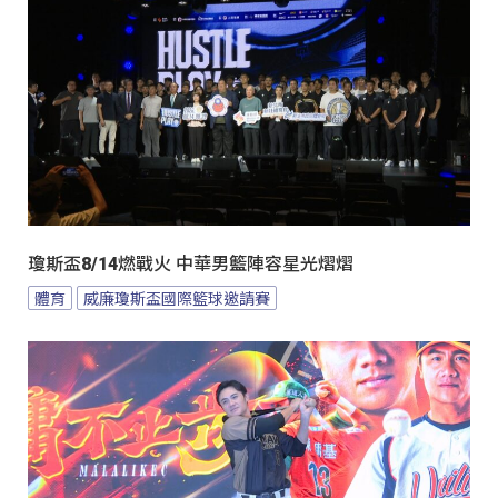
瓊斯盃8/14燃戰火 中華男籃陣容星光熠熠
體育
威廉瓊斯盃國際籃球邀請賽