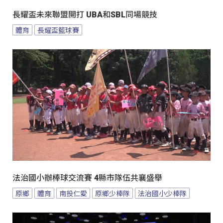
長耀盃未來聯盟開打 UBA和SBL同場競技
體育
長耀盃籃球賽
法治國小辦棒球交流賽 4縣市隊伍共襄盛舉
原鄉
體育
南投仁愛
原鄉少棒隊
法治國小少棒隊