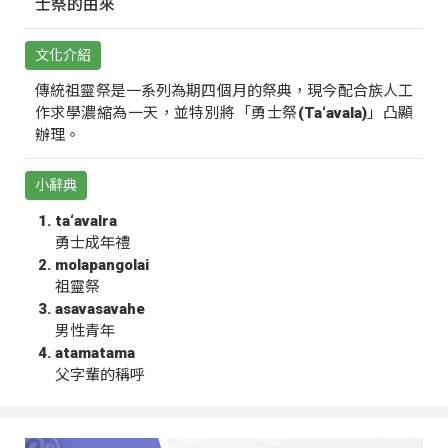
士祭的由來
文化介紹
傳統祖靈祭是一系列為期四個月的祭典，現今配合族人工
作求學濃縮為一天，並特別將「勇士祭(Ta‘avala)」凸顯
辦理。
小辭典
ta‘avalra
勇士成年禮
molapangolai
祖靈祭
asavasavahe
男性青年
atamatama
父字輩的稱呼