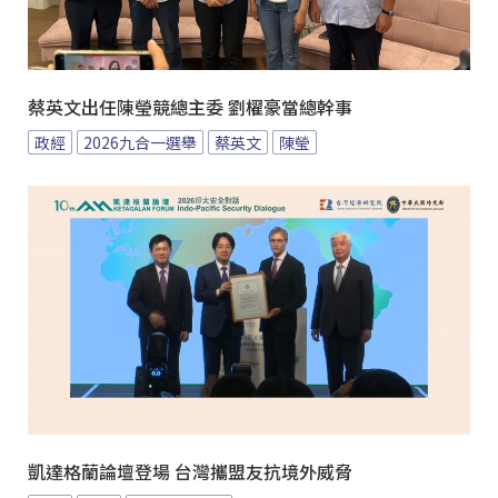
蔡英文出任陳瑩競總主委 劉櫂豪當總幹事
政經
2026九合一選舉
蔡英文
陳瑩
凱達格蘭論壇登場 台灣攜盟友抗境外威脅