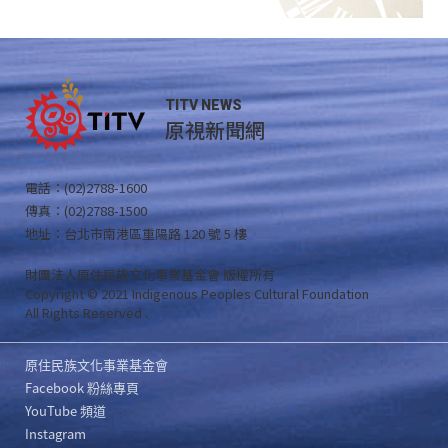
TITV NEWS
原視新聞網
電話：(02)2788-1600
傳真：(02)2788-1500
地址：台北市南港區重陽路 120 號 5 樓
財團法人原住民族文化事業基金會 版權所有
Copyright © 2021 Indigenous Peoples Cultural Foundation
All Rights Reserved .
原住民族文化事業基金會
Facebook 粉絲專頁
YouTube 頻道
Instagram