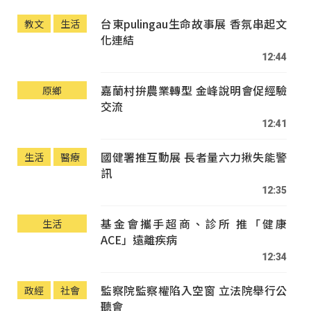
台東pulingau生命故事展 香氛串起文
教文
生活
化連結
12:44
嘉蘭村拚農業轉型 金峰說明會促經驗
原鄉
交流
12:41
國健署推互動展 長者量六力揪失能警
生活
醫療
訊
12:35
基金會攜手超商、診所 推「健康
生活
ACE」遠離疾病
12:34
監察院監察權陷入空窗 立法院舉行公
政經
社會
聽會