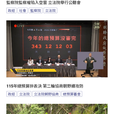
監察院監察權陷入空窗 立法院舉行公聽會
政經
社會
監察院
立法院
115年總預算拚表決 第二輪協商朝野續攻防
政經
立法院
立法院朝野協商
總預算審查