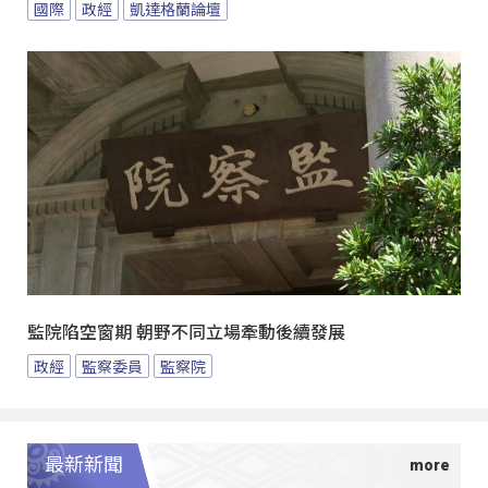
國際
政經
凱達格蘭論壇
監院陷空窗期 朝野不同立場牽動後續發展
政經
監察委員
監察院
最新新聞