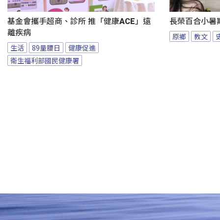
基金會攜手超商、診所 推「健康ACE」遠
長榮百合小暑
離疾病
原鄉
教文
生活
89量腰日
健康促進
衛生福利部國民健康署