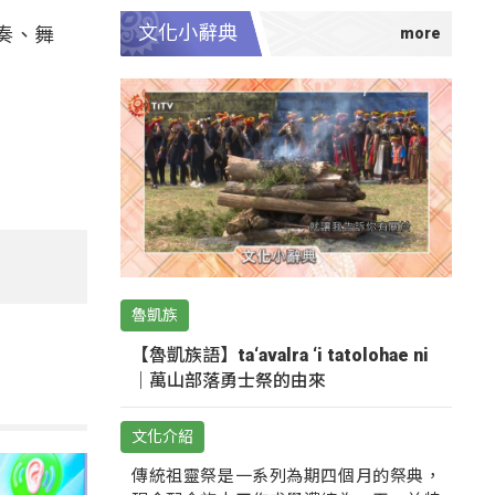
文化小辭典
奏、舞
魯凱族
【魯凱族語】ta‘avalra ‘i tatolohae ni
｜萬山部落勇士祭的由來
文化介紹
傳統祖靈祭是一系列為期四個月的祭典，