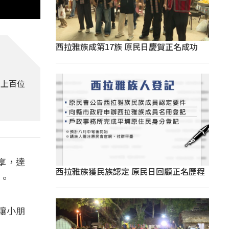
西拉雅族成第17族 原民日慶賀正名成功
引上百位
享，達
西拉雅族獲民族認定 原民日回顧正名歷程
宴。
讓小朋