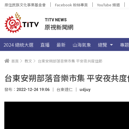
原住民族文化事業基金會
Facebook 粉絲專頁
YouTube 頻道
TITV NEWS
原視新聞網
2024 總統大選
直播
最新
山海氣象
總覽
專題
首頁
教文
台東安朔部落音樂市集 平安夜共度佳節
台東安朔部落音樂市集 平安夜共度
發布：2022-12-24 19:06
台東達仁
udjuy