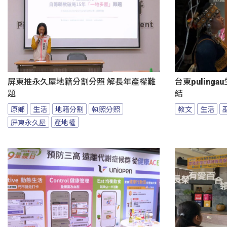
屏東推永久屋地籍分割分照 解長年產權難
台東puling
題
結
原鄉
生活
地籍分割
執照分照
教文
生活
屏東永久屋
產地權