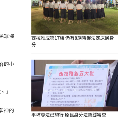
民眾協
西拉雅成第17族 仍有8族待獲法定原民身
分
。
落的小
歌。」
享神的
平埔專法已施行 原民身分法暫緩審查