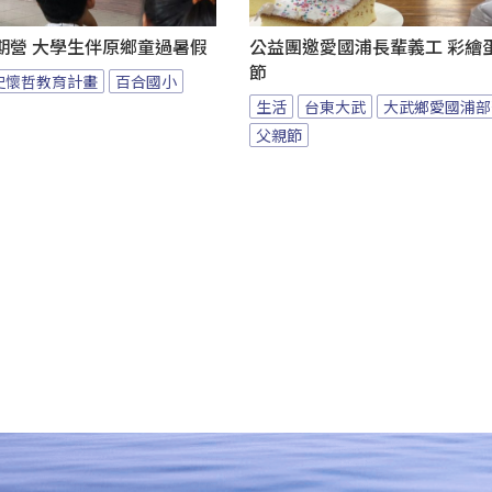
期營 大學生伴原鄉童過暑假
公益團邀愛國浦長輩義工 彩繪
節
史懷哲教育計畫
百合國小
生活
台東大武
大武鄉愛國浦部
父親節