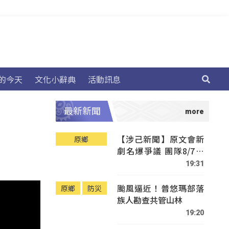
的今天
文化小辭典
活動訊息
最新新聞
【涉己新聞】原文會新
原鄉
劇名爆爭議 團隊8/7赴
Tafalong致歉
19:31
颱風逼近！普悠瑪部落
原鄉
防災
族人勘查共管山林
19:20