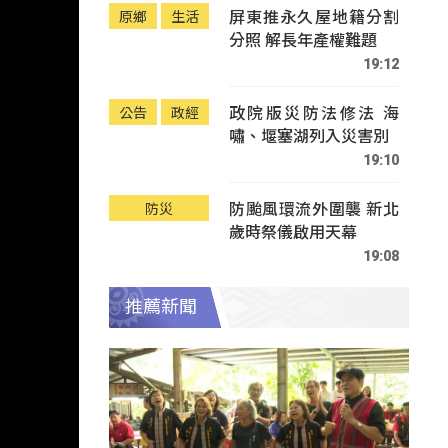
屏東推永久屋地籍分割
原鄉
生活
分照 解長年產權難題
19:12
政院版災防法修法 海
公告
政經
嘯、堰塞湖列入災害別
19:10
防颱風環流外圍襲 新北
防災
歲時祭儀啟用天幕
19:08
推薦新聞