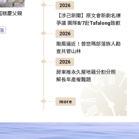
2026
蛋糕慶父親
【涉己新聞】原文會新劇名爆
爭議 團隊8/7赴Tafalong致歉
落
2026
颱風逼近！普悠瑪部落族人勘
查共管山林
2026
屏東推永久屋地籍分割分照
解長年產權難題
more