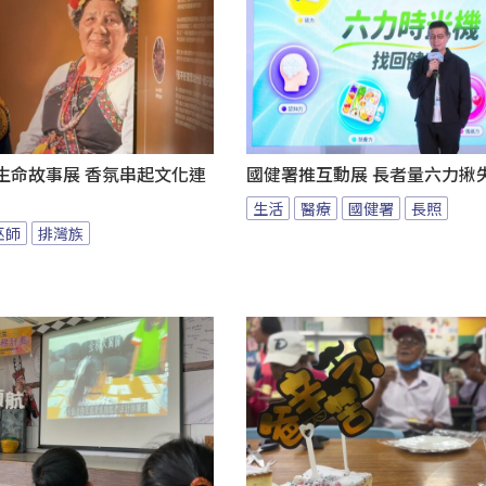
au生命故事展 香氛串起文化連
國健署推互動展 長者量六力揪
生活
醫療
國健署
長照
巫師
排灣族