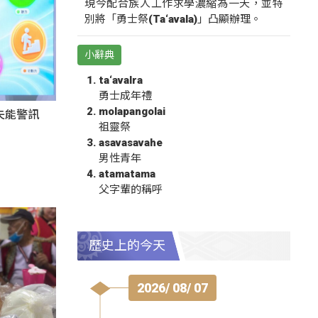
現今配合族人工作求學濃縮為一天，並特
別將「勇士祭(Ta‘avala)」凸顯辦理。
小辭典
ta‘avalra
勇士成年禮
molapangolai
失能警訊
祖靈祭
asavasavahe
男性青年
atamatama
父字輩的稱呼
歷史上的今天
2026/ 08/ 07