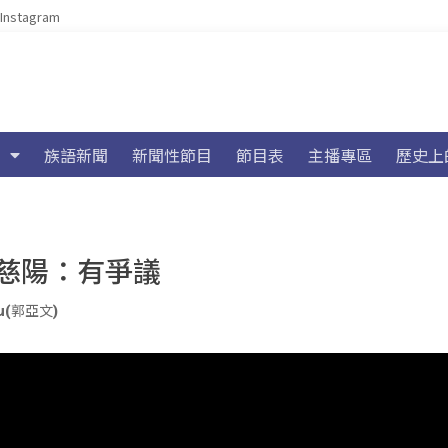
Instagram
族語新聞
新聞性節目
節目表
主播專區
歷史上
慈陽：有爭議
iu(郭亞文)