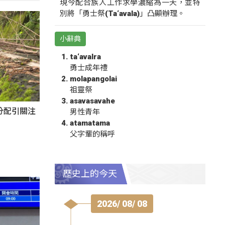
現今配合族人工作求學濃縮為一天，並特
別將「勇士祭(Ta‘avala)」凸顯辦理。
小辭典
ta‘avalra
勇士成年禮
molapangolai
祖靈祭
asavasavahe
分配引關注
男性青年
atamatama
父字輩的稱呼
歷史上的今天
2026/ 08/ 08