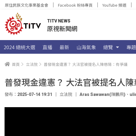
原住民族文化事業基金會
Facebook 粉絲專頁
YouTube 頻道
TITV NEWS
原視新聞網
2024 總統大選
直播
最新
山海氣象
總覽
專題
首頁
立法院
普發現金違憲？ 大法官被提名人陳慈陽：有爭議
普發現金違憲？ 大法官被提名人陳
發布：2025-07-14 19:31
立法院
Aras Sawawan(陳鵬飛)
、
ul