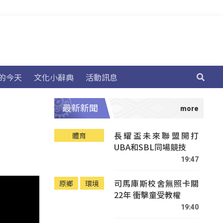
的今天
文化小辭典
活動訊息
最新新聞
長耀盃未來聯盟開打
體育
UBA和SBL同場競技
19:47
司馬庫斯校舍無照卡關
原鄉
環境
22年 衝擊童受教權
19:40