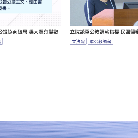
公投協商破局 趕大選有變數
立院談軍公教調薪指標 民團籲
案
立法院
軍公教調薪