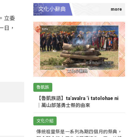
文化小辭典
。立委
一日，
魯凱族
【魯凱族語】ta‘avalra ‘i tatolohae ni
｜萬山部落勇士祭的由來
文化介紹
傳統祖靈祭是一系列為期四個月的祭典，