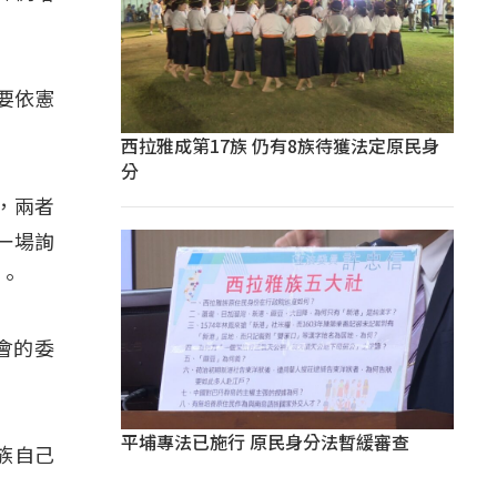
該要依憲
西拉雅成第17族 仍有8族待獲法定原民身
分
，兩者
一場詢
配。
審會的委
平埔專法已施行 原民身分法暫緩審查
族自己