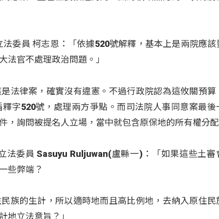
黨立法委員 柯志恩：「依據520號解釋，基本上是兩院應
大法官不處理政治問題。」
這是法律案，確實沒有違憲。不過行政院認為這攸關預算
釋字520號，處理兩方爭點。而司法院人事同意案最後
件，詢問被提名人立場，當中就包含原保地的所有權分
法委員 Sasuyu Ruljuwan(盧縣一)：「如果這些土
一些弊端？
住民族的生計，所以適時地而且高比例地，去納入原住民
計地立法意旨？」