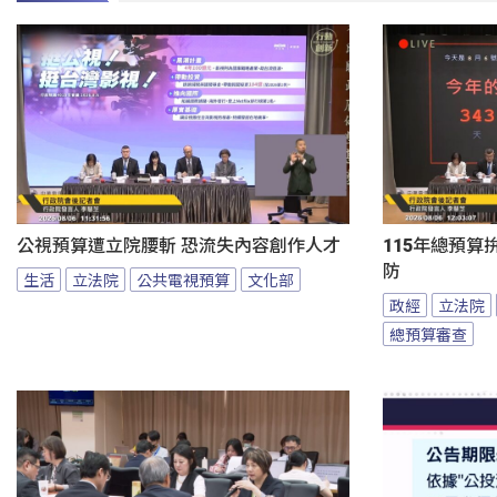
公視預算遭立院腰斬 恐流失內容創作人才
115年總預算
防
生活
立法院
公共電視預算
文化部
政經
立法院
總預算審查