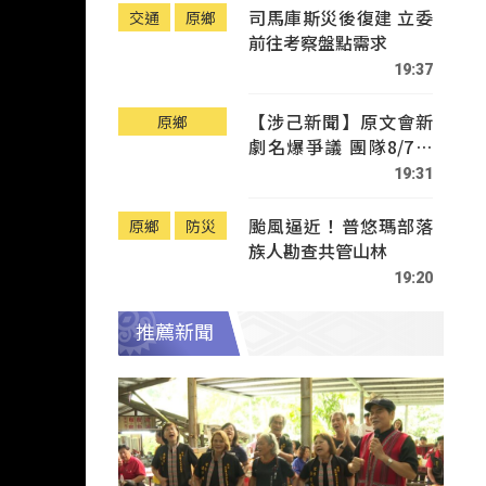
司馬庫斯災後復建 立委
交通
原鄉
前往考察盤點需求
19:37
【涉己新聞】原文會新
原鄉
劇名爆爭議 團隊8/7赴
Tafalong致歉
19:31
颱風逼近！普悠瑪部落
原鄉
防災
族人勘查共管山林
19:20
推薦新聞