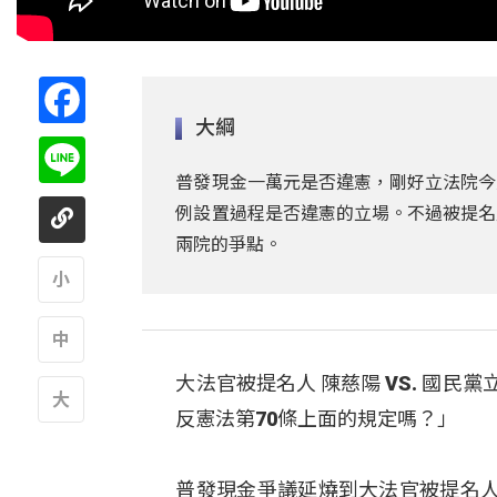
Facebook
大綱
Line
普發現金一萬元是否違憲，剛好立法院今
例設置過程是否違憲的立場。不過被提名
兩院的爭點。
A
大法官被提名人 陳慈陽 VS. 國
A
反憲法第70條上面的規定嗎？」
A
普發現金爭議延燒到大法官被提名