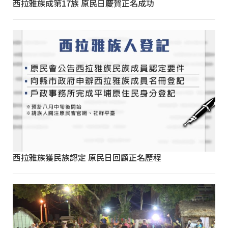
西拉雅族成第17族 原民日慶賀正名成功
西拉雅族獲民族認定 原民日回顧正名歷程