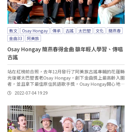
教文
Osay Hongay
傳承
古謠
太巴塱
文化
簡燕春
金曲33
阿美族
Osay Hongay 簡燕春得金曲 籲年輕人學習、傳唱
古謠
站在紅榜前合照，去年12月發行了阿美族古謠專輯的花蓮縣
光復鄉太巴塱耆老Osay Hongay，創下金曲獎上最高齡入圍
者，並且拿下最佳原住民語歌手獎，Osay Hongay開心地表
示，很榮幸能登上金曲獎舞台，更是太巴塱部落的榮耀。
2022-07-04 19:29