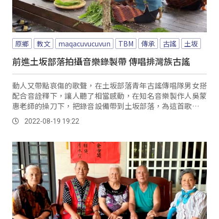
原鄉
教文
maqacuvucuvun
TBM
傳承
古謠
土坂
前進土坂部落拍攝音樂錄製帶 傳唱排灣族古謠
動人又帶點哀傷的歌聲，在土坂部落青年古謠傳唱隊男女搭
配合音詮釋下，讓人聽了相當感動，在知名音樂製作人吳蒙
惠老師的操刀下，把錄音設備帶到土坂部落，為這首歌錄製
成專業的音樂作品，把古謠傳承和推廣帶向另一個層次。
2022-08-19 19:22