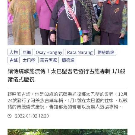
人物
原鄉
Osay Hongay
Rata Marang
傳統歌謠
古謠
太巴塱
燕春阿嬤
簡德輝
讓傳統歌謠流傳！太巴塱耆老發行古謠專輯 1/1殺
豬儀式慶祝
輕唱著古謠，他是82歲的花蓮縣光復鄉太巴塱的耆老，12月
24號發行了阿美族古謠專輯，1月1號在太巴塱的住家，以殺
豬的傳統儀式慶祝，告知部落的耆老以及族人這張專輯的發
佈。
2022-01-02 12:20