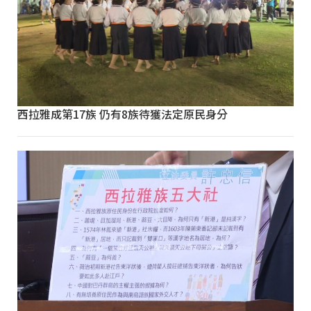
西拉雅成第17族 仍有8族待獲法定原民身分