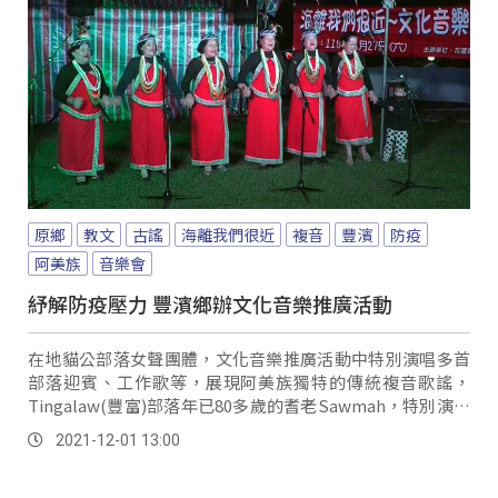
原鄉
教文
古謠
海離我們很近
複音
豐濱
防疫
阿美族
音樂會
紓解防疫壓力 豐濱鄉辦文化音樂推廣活動
在地貓公部落女聲團體，文化音樂推廣活動中特別演唱多首
部落迎賓、工作歌等，展現阿美族獨特的傳統複音歌謠，
Tingalaw(豐富)部落年已80多歲的耆老Sawmah，特別演唱
一首由父親傳唱的阿美族古調。
2021-12-01 13:00