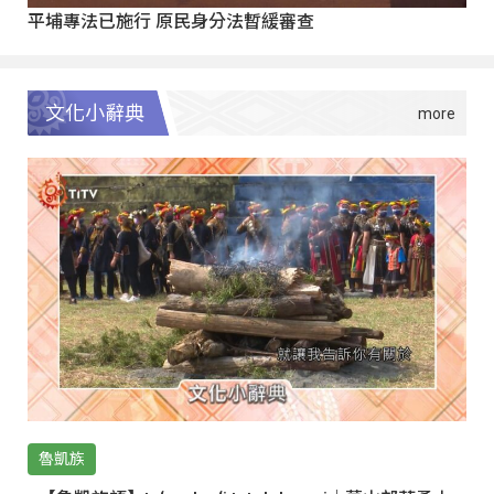
平埔專法已施行 原民身分法暫緩審查
文化小辭典
魯凱族