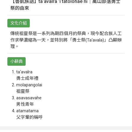
【魯凱族語】ta‘avalra ‘i tatolohae ni｜萬山部落勇士
祭的由來
文化介紹
傳統祖靈祭是一系列為期四個月的祭典，現今配合族人工
作求學濃縮為一天，並特別將「勇士祭(Ta‘avala)」凸顯辦
理。
小辭典
ta‘avalra
勇士成年禮
molapangolai
祖靈祭
asavasavahe
男性青年
atamatama
父字輩的稱呼