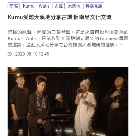
國際
Kumu．Walis
古謠
大溪地
賽德克族
Kumu受邀大溪地分享古調 促南島文化交流
悠揚的歌聲、青脆的口簧琴聲，這是來自南投眉溪部落的
Kumu．Walis，日前收到大溪地創立最久的Temaeva舞團
的邀請，遠赴大溪地分享在台灣推廣大溪地舞的經驗，並且
演繹賽德克族的古調，讓南投的聲音迴盪在大溪地的文化祭
2023-08-10 12:45
場。