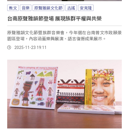
教文
音樂
原聲雅韻文化節
古謠
安克隆
台南原聲雅韻節登場 展現族群平權與共榮
原聲雅韻文化節暨族群音樂會，今年選在台南曾文市政願景
園區登場，內容涵蓋樂舞展演、語言復振成果展示。
2025-11-23 19:11