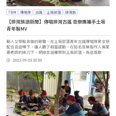
TBM
傳唱隊
古謠
土坂部落
排灣族
【排灣族語新聞】傳唱排灣古謠 音樂團攜手土坂
青年製MV
動人又帶點哀傷的歌聲，在土坂部落青年古謠傳唱隊男女搭
配合音詮釋下，讓人聽了相當感動，在知名音樂製作人吳蒙
惠老師的操刀下，把錄音設備帶到土坂部落，為這首歌錄製
成專業的音樂作品，把古謠傳承和推廣帶向另一個層次。
2022-09-03 20:00