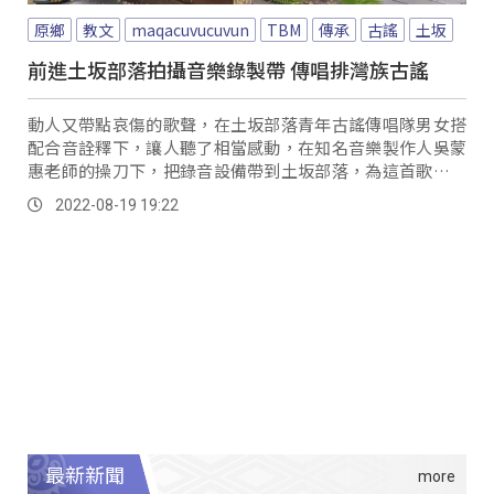
原鄉
教文
maqacuvucuvun
TBM
傳承
古謠
土坂
前進土坂部落拍攝音樂錄製帶 傳唱排灣族古謠
動人又帶點哀傷的歌聲，在土坂部落青年古謠傳唱隊男女搭
配合音詮釋下，讓人聽了相當感動，在知名音樂製作人吳蒙
惠老師的操刀下，把錄音設備帶到土坂部落，為這首歌錄製
成專業的音樂作品，把古謠傳承和推廣帶向另一個層次。
2022-08-19 19:22
最新新聞