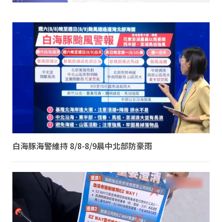
白海豚海警維持 8/8-8/9晨中北部防豪雨