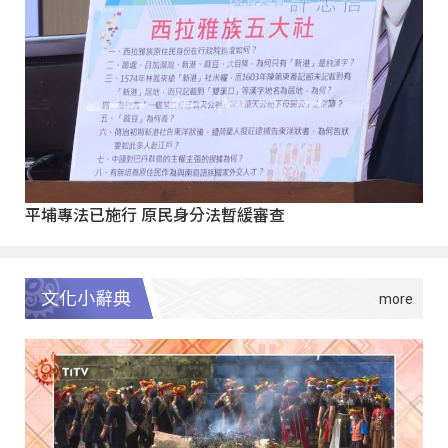
平埔專法已施行 原民身分法暫緩審查
文化小辭典