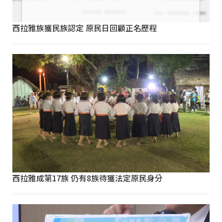
西拉雅族獲民族認定 原民日回顧正名歷程
西拉雅成第17族 仍有8族待獲法定原民身分