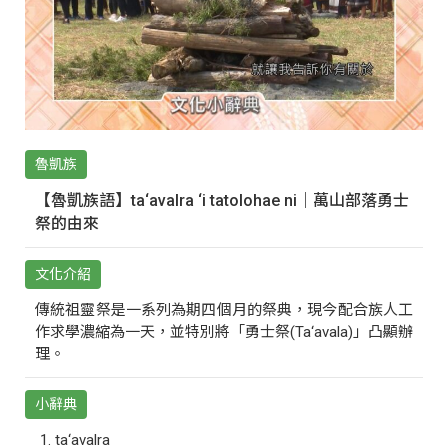
魯凱族
【魯凱族語】ta‘avalra ‘i tatolohae ni｜萬山部落勇士
祭的由來
文化介紹
傳統祖靈祭是一系列為期四個月的祭典，現今配合族人工
作求學濃縮為一天，並特別將「勇士祭(Ta‘avala)」凸顯辦
理。
小辭典
ta‘avalra