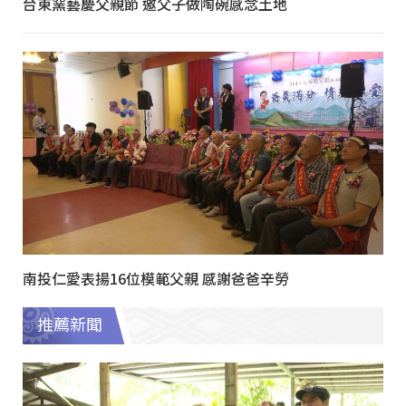
台東窯藝慶父親節 邀父子做陶碗感念土地
南投仁愛表揚16位模範父親 感謝爸爸辛勞
推薦新聞