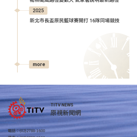
楊柳颱風路徑變數大 氣象署說明最新路徑
2025
新北市長盃原民籃球賽開打 16隊同場競技
more
TITV NEWS
原視新聞網
電話：(02)2788-1600