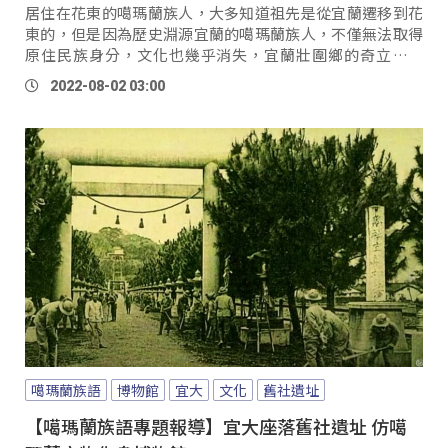
居住在花東的噶瑪蘭族人，大多知道祖先是從宜蘭遷移到花
東的，但是因為歷史淵源宜蘭的噶瑪蘭族人，不僅無法取得
原住民族身分，文化也幾乎消失，宜蘭壯圍鄉的奇立板聚
落，為了復振傳統文化，向原民會申請了平埔族群聚...。
2022-08-02 03:00
噶瑪蘭族語
博物館
宜大
文化
舊社遺址
【噶瑪蘭族語專題報導】宜大座落舊社遺址 仿噶