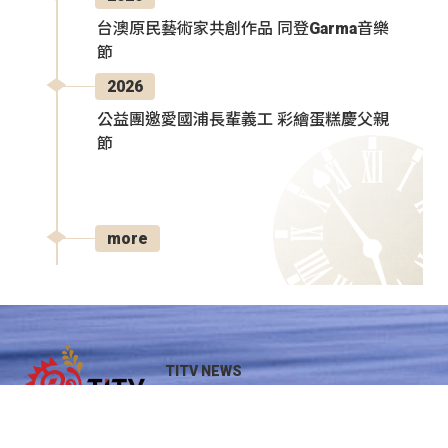
台澳原民藝術家共創作品 同登Garma音樂
節
2026
公益團邀愛國浦長輩義工 彩繪蛋糕慶父親
節
more
TITV NEWS
原視新聞網