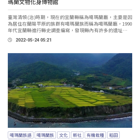
瑪蘭文物化身博物館
臺灣清領(治)時期，現在的宜蘭縣稱為噶瑪蘭廳，主要是因
為居住在蘭陽平原的族群有噶瑪蘭族而稱為噶瑪蘭廳，1990
年代宜蘭縣進行縣史調查編寫，發現縣內有許多的遺址，是
噶瑪蘭族的舊社，並且出土了許多文物，甚至在宜蘭大學的
2022-05-24 05:21
校園內也曾經是舊社的遺址，校方仿製了珍貴的出土文物開
放展示，也著手規劃讓校園成為博物館，希望讓更多人知道
噶瑪蘭族人存在宜蘭的歷史。
噶瑪蘭族語
噶瑪蘭族
文化
新社
有機栽種
稻田