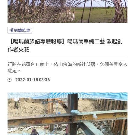
噶瑪蘭族語
【噶瑪蘭族語專題報導】噶瑪蘭單純工藝 激起創
作者火花
行駛在花蓮台11線上，依山傍海的新社部落，悠閒美景令人
駐足。
2022-01-18 03:36