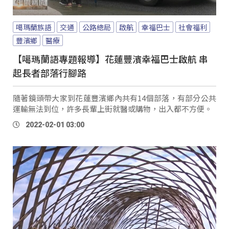
噶瑪蘭族語
交通
公路總局
啟航
幸福巴士
社會福利
豐濱鄉
醫療
【噶瑪蘭語專題報導】花蓮豐濱幸福巴士啟航 串
起長者部落行腳路
隨著鏡頭帶大家到花蓮豐濱鄉內共有14個部落，有部分公共
運輸無法到位，許多長輩上街就醫或購物，出入都不方便。
2022-02-01 03:00