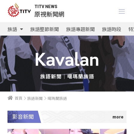
TITV NEWS
原視新聞網
族語
族語整節新聞
族語專題新聞
族語時段
特
首頁
族語新聞
噶瑪蘭族語
影音新聞