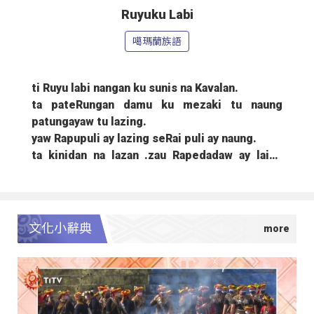
Ruyuku Labi
噶瑪蘭族語
ti Ruyu labi nangan ku sunis na Kavalan.
ta pateRungan damu ku mezaki tu naung
patungayaw tu lazing.
yaw Rapupuli ay lazing seRai puli ay naung.
ta kinidan na lazan .zau Rapedadaw ay laing
.simqena ya qaypanayan .
melaziw aiku tayan nani .azu metawiq muRbu
tuni qawtuan ku.
pameRawan ta nani simqena taytan.
文化小辭典
tazian qabinusan ku .simqena ay damu.
kebalan nani yau mai sastaR tatezum ay
wawaway.
nazau mai tani lazat na kebalan. wanayka
melaziw ti tu Rasibu tasaw