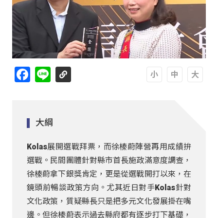
Facebook
Line
A
A
A
大綱
Kolas展開選戰拜票，而徐榛蔚陣營再用成績拚
選戰。民間團體針對縣市首長施政滿意度調查，
徐榛蔚拿下銀獎肯定，更是從選戰開打以來，在
鏡頭前暢談政策方向。尤其近日對手Kolas針對
文化政策，質疑縣長只是把多元文化發展掛在嘴
邊。但徐榛蔚表示過去縣府都有逐步打下基礎，