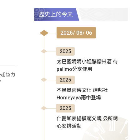
像是文旦
歷史上的今天
2026/ 08/ 06
2025
太巴塱媽媽小姐釀糯米酒 待
palimo分享使用
一起協力
2025
。
不畏風雨傳文化 達邦社
Homeyaya雨中登場
2025
仁愛鄉表揚模範父親 公所精
心安排活動