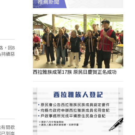
推薦新聞
路，因8
仍持續惡
西拉雅族成第17族 原民日慶賀正名成功
也有間歇
都已到岸