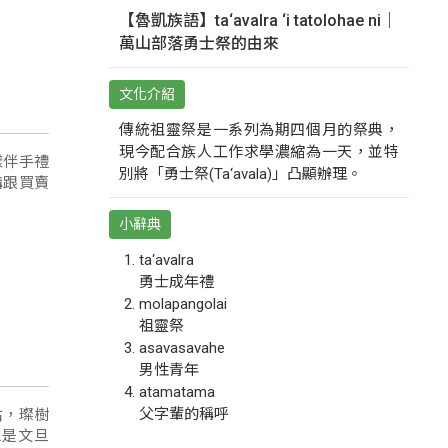
【魯凱族語】ta‘avalra ‘i tatolohae ni｜
萬山部落勇士祭的由來
文化介紹
傳統祖靈祭是一系列為期四個月的祭典，
現今配合族人工作求學濃縮為一天，並特
樣伴手禮
別將「勇士祭(Ta‘avala)」凸顯辦理。
購跟買賣
小辭典
ta‘avalra
勇士成年禮
molapangolai
祖靈祭
asavasavahe
男性青年
atamatama
父字輩的稱呼
估，璨樹