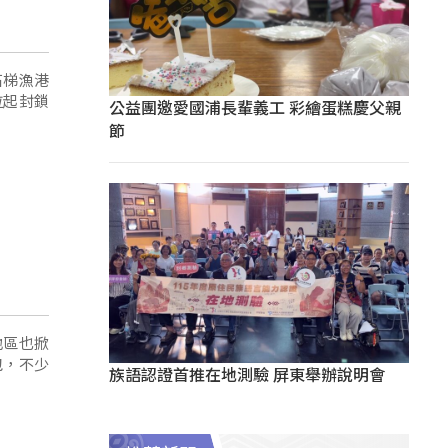
石梯漁港
拉起封鎖
公益團邀愛國浦長輩義工 彩繪蛋糕慶父親
節
地區也掀
包，不少
族語認證首推在地測驗 屏東舉辦說明會