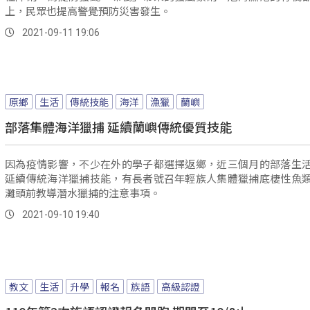
上，民眾也提高警覺預防災害發生。
2021-09-11 19:06
原鄉
生活
傳統技能
海洋
漁獵
蘭嶼
部落集體海洋獵捕 延續蘭嶼傳統優質技能
因為疫情影響，不少在外的學子都選擇返鄉，近三個月的部落生
延續傳統海洋獵捕技能，有長者號召年輕族人集體獵捕底棲性魚
灘頭前教導潛水獵捕的注意事項。
2021-09-10 19:40
教文
生活
升學
報名
族語
高級認證