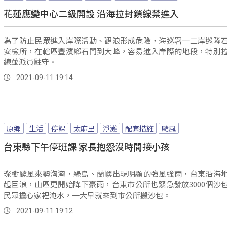
花蓮應變中心二級開設 沿海拉封鎖線禁進入
為了防止民眾進入岸際活動、觀浪形成危險，海巡署一二岸巡隊
安檢所，在轄區豐濱鄉石門到大峰，容易進入岸際的地段，特別
線並派員駐守。
2021-09-11 19:14
原鄉
生活
停課
太麻里
淨灘
配套措施
颱風
台東縣下午停班課 家長抱怨沒時間接小孩
璨樹颱風來勢洶洶，綠島、蘭嶼出現明顯的強風強雨，台東沿海
起巨浪，山區更開始降下豪雨，台東市公所也緊急發放3000個沙
民眾擔心家裡淹水，一大早就來到市公所搬沙包。
2021-09-11 19:12