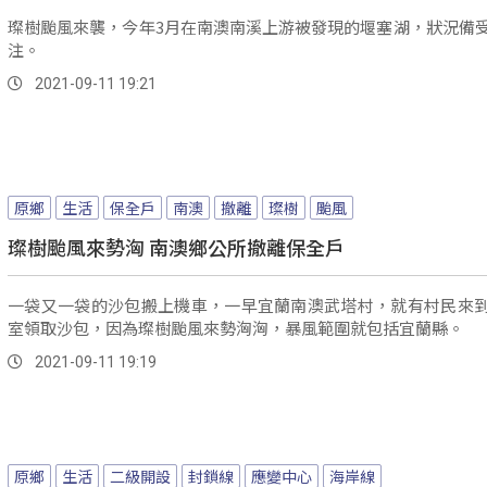
璨樹颱風來襲，今年3月在南澳南溪上游被發現的堰塞湖，狀況備
注。
2021-09-11 19:21
原鄉
生活
保全戶
南澳
撤離
璨樹
颱風
璨樹颱風來勢洶 南澳鄉公所撤離保全戶
一袋又一袋的沙包搬上機車，一早宜蘭南澳武塔村，就有村民來
室領取沙包，因為璨樹颱風來勢洶洶，暴風範圍就包括宜蘭縣。
2021-09-11 19:19
原鄉
生活
二級開設
封鎖線
應變中心
海岸線