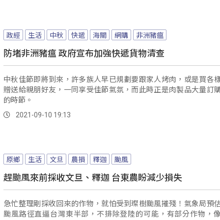
政經
生活
中秋
快遞
海關
網購
非洲豬瘟
防堵非洲豬瘟 政府宣布加強快遞貨物清查
中秋佳節即將到來，許多族人早已規劃要跟家人烤肉，或是買各
贈送給親朋好友，一同享受佳節氣氛，而此時正是肉製品大量訂
的時節。
2021-09-10 19:13
原鄉
生活
文旦
農損
釋迦
颱風
趕颱風來前採收文旦、釋迦 台東農盼減少損失
急忙整理剛採收回來的作物，就怕受到璨樹颱風摧殘！氣象局預