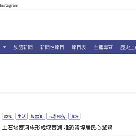
Instagram
族語新聞
新聞性節目
節目表
主播專區
歷史上
原鄉
生活
堰塞湖
武塔部落
潰堤
土石堵塞河床形成堰塞湖 唯恐潰堤居民心驚驚