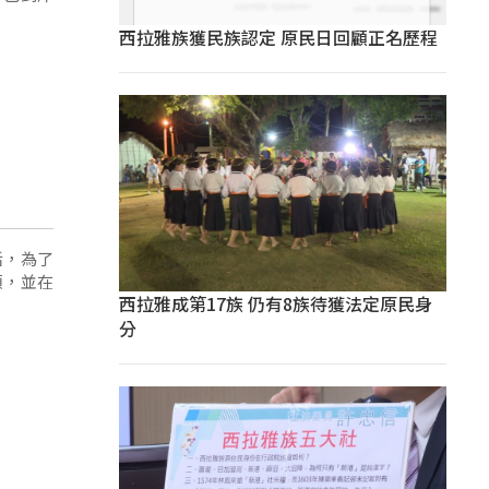
西拉雅族獲民族認定 原民日回顧正名歷程
活，為了
類，並在
西拉雅成第17族 仍有8族待獲法定原民身
分