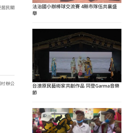
法治國小辦棒球交流賽 4縣市隊伍共襄盛
受居民關
舉
到村辦公
台澳原民藝術家共創作品 同登Garma音樂
節