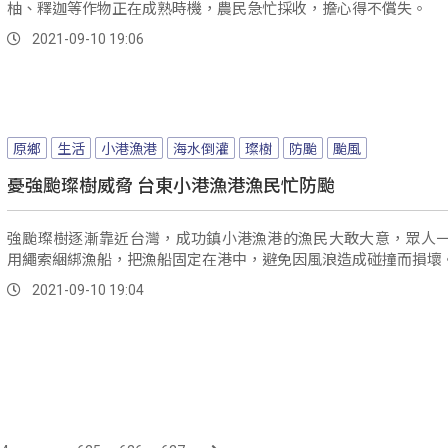
颱風路徑直逼台灣東半部，不排除登陸的可能，有部分作物，
柚、釋迦等作物正在成熟時機，農民急忙採收，擔心得不償失。
2021-09-10 19:06
原鄉
生活
小港漁港
海水倒灌
璨樹
防颱
颱風
憂強颱璨樹威脅 台東小港漁港漁民忙防颱
強颱璨樹逐漸靠近台灣，成功鎮小港漁港的漁民大敢大意，眾人
用繩索綑綁漁船，把漁船固定在港中，避免因風浪造成碰撞而損壞
2021-09-10 19:04