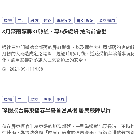
原鄉
生活
坍方
封路
專6道路
屏31線道
璨樹颱風
8月豪雨釀屏31縣道、專6多處坍 搶颱前會勘
通往三地門鄉德文部落的屏31縣道，以及通往大社原部落的專6道
月初的大雨造成道路塌陷，經過1個多月後，道路受損與陷落狀況
化，嚴重影響部落族人往來交通上的安全。
2021-09-11 19:08
原鄉
生活
璨樹
防颱
颱風
璨樹撲台屏東恆春半島首當其衝 居民嚴陣以待
位在屏東恆春半島東邊的旭海部落，一早海邊就出現長浪，不時
性陣雨，為提防強颱「璨樹」帶來的強風豪雨，旭海漁港的竹筏