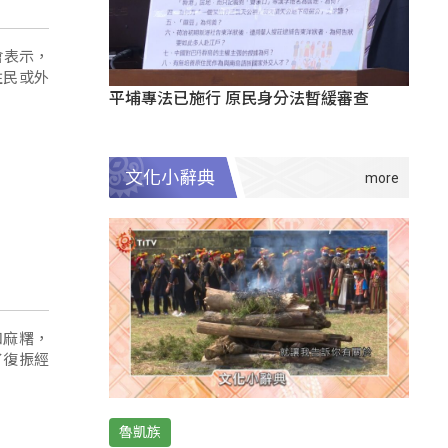
會表示，
住民或外
平埔專法已施行 原民身分法暫緩審查
文化小辭典
和麻糬，
了復振經
魯凱族