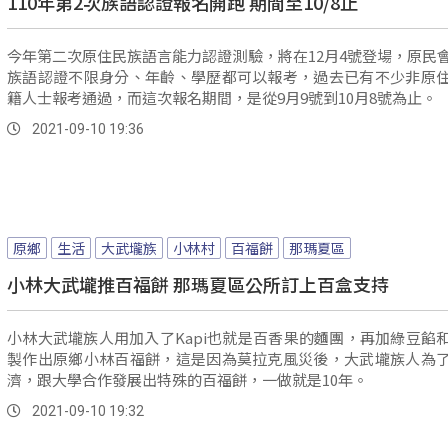
110年第2次族語認證報名開跑 期間至10/8止
今年第二次原住民族語言能力認證測驗，將在12月4號登場，原民
族語認證不限身分、年齡、學歷都可以報考，過去已有不少非原
籍人士報考通過，而這次報名期間，是從9月9號到10月8號為止。
2021-09-10 19:36
原鄉
生活
大武壠族
小林村
百福餅
那瑪夏區
小林大武壠推百福餅 那瑪夏區公所訂上百盒支持
小林大武壠族人用加入了Kapi也就是百香果的麵團，再加綠豆餡
製作出原鄉小林百福餅，這是因為莫拉克風災後，大武壠族人為
濟，跟大學合作發展出特殊的百福餅，一做就是10年。
2021-09-10 19:32