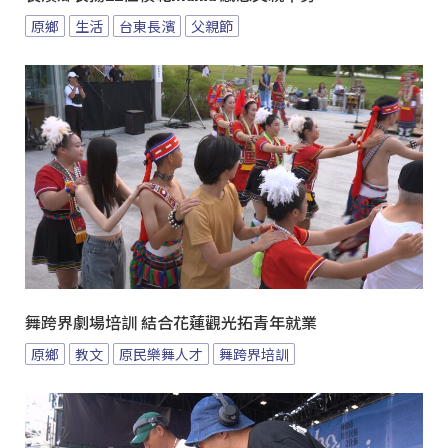
原鄉
生活
台東長濱
父親節
舞跨界劇場培訓 結合花蓮觀光拓青年就業
原鄉
教文
原民樂舞人才
舞跨界培訓