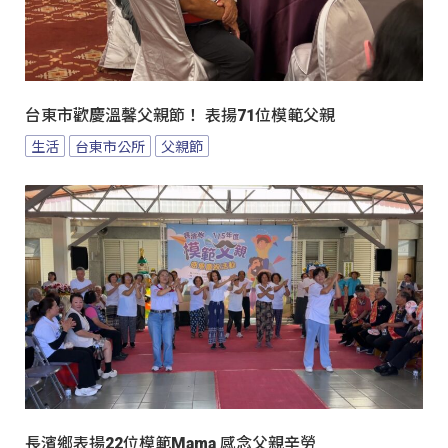
台東市歡慶溫馨父親節！ 表揚71位模範父親
生活
台東市公所
父親節
長濱鄉表揚22位模範Mama 感念父親辛勞