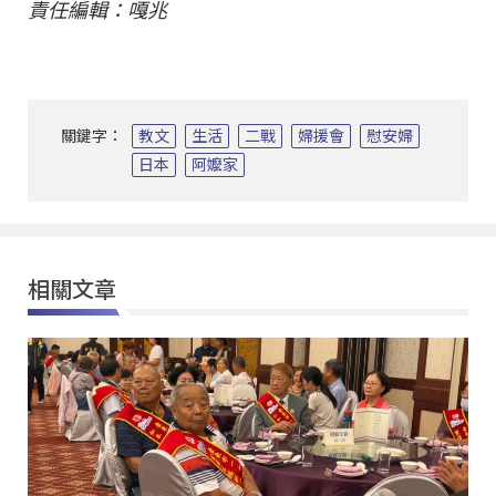
責任編輯：嘎兆
關鍵字：
教文
生活
二戰
婦援會
慰安婦
日本
阿嬤家
相關文章