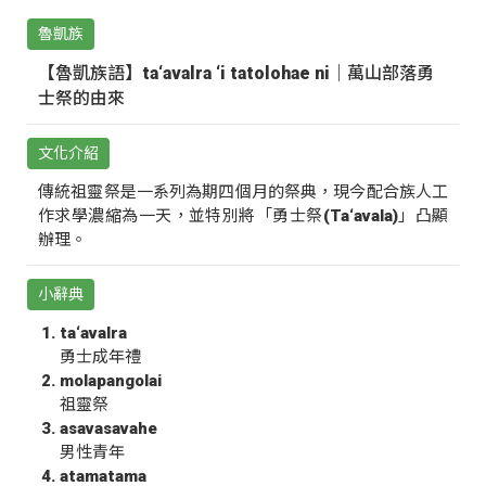
魯凱族
【魯凱族語】ta‘avalra ‘i tatolohae ni｜萬山部落勇
士祭的由來
文化介紹
傳統祖靈祭是一系列為期四個月的祭典，現今配合族人工
作求學濃縮為一天，並特別將「勇士祭(Ta‘avala)」凸顯
辦理。
小辭典
ta‘avalra
勇士成年禮
molapangolai
祖靈祭
asavasavahe
男性青年
atamatama