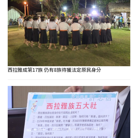
西拉雅成第17族 仍有8族待獲法定原民身分