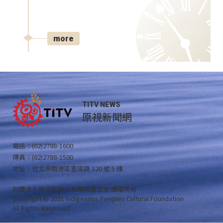
more
TITV NEWS
原視新聞網
電話：(02)2788-1600
傳真：(02)2788-1500
地址：台北市南港區重陽路 120 號 5 樓
財團法人原住民族文化事業基金會 版權所有
Copyright © 2021 Indigenous Peoples Cultural Foundation
All Rights Reserved .