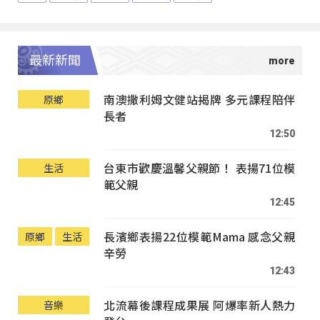
最新新聞
南澳撒利姆文健站揭牌 多元課程陪伴
原鄉
長者
12:50
台東市歡慶溫馨父親節！ 表揚71位模
生活
範父親
12:45
長濱鄉表揚22位模範Mama 感念父親
原鄉
生活
辛勞
12:43
北流幕後課程成果展 阿爆率新人熱力
音樂