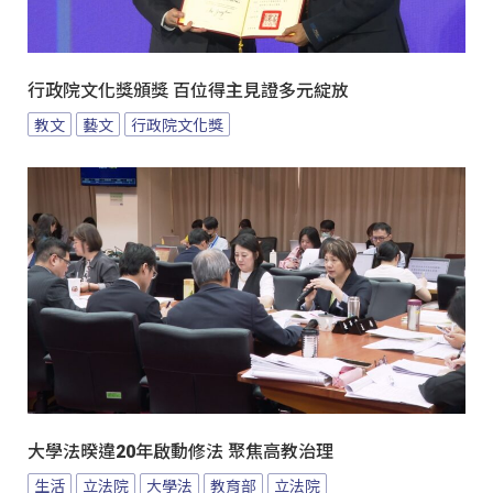
行政院文化獎頒獎 百位得主見證多元綻放
教文
藝文
行政院文化獎
大學法暌違20年啟動修法 聚焦高教治理
生活
立法院
大學法
教育部
立法院