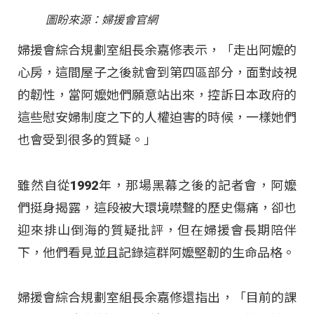
圖盼來源：婦援會官網
婦援會綜合規劃室組長余嘉修表示，「走出阿嬤的
心房，這間屋子之後就會到第四區部分，面對歧視
的韌性，當阿嬤她們願意站出來，控訴日本政府的
這些慰安婦制度之下的人權迫害的時候，一樣她們
也會受到很多的質疑。」
雖然自從1992年，那場黑幕之後的記者會，阿嬤
們挺身揭露，這段被大環境噤聲的歷史傷痛，卻也
迎來排山倒海的質疑批評，但在婦援會長期陪伴
下，他們看見並且記錄這群阿嬤堅韌的生命品格。
婦援會綜合規劃室組長余嘉修還指出，「目前的課