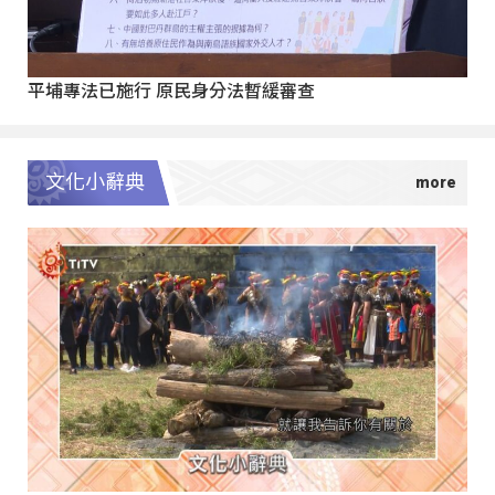
平埔專法已施行 原民身分法暫緩審查
文化小辭典