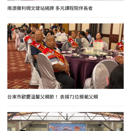
南澳撒利姆文健站揭牌 多元課程陪伴長者
台東市歡慶溫馨父親節！ 表揚71位模範父親