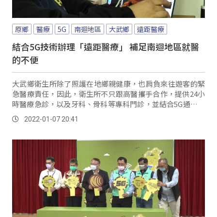
原鄉
醫療
5G
南迴地區
大武鄉
遠距醫療
結合5G技術辦理「遠距醫療」 補足南迴地區就醫
的不便
大武鄉衛生所除了照護在地鄉親健康，也肩負來往遊客的緊
急醫療責任，因此，衛生所不只跟高醫攜手合作，提供24小
時醫療急診，以及牙科、骨科等專科門診，並結合5G通訊技
術，辦理全國第一個眼科、耳鼻喉科等專科的...。
2022-01-07 20:41