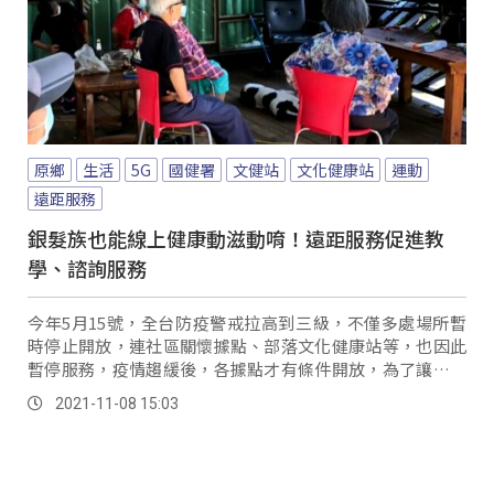
原鄉
生活
5G
國健署
文健站
文化健康站
運動
遠距服務
銀髮族也能線上健康動滋動唷！遠距服務促進教
學、諮詢服務
今年5月15號，全台防疫警戒拉高到三級，不僅多處場所暫
時停止開放，連社區關懷據點、部落文化健康站等，也因此
暫停服務，疫情趨緩後，各據點才有條件開放，為了讓長者
照顧不間斷，透過長者相聚機會，國健署提供遠距健康促進
2021-11-08 15:03
教學、諮詢服務。