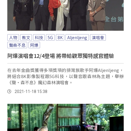
人物
教文
科技
5G
8K
Aljenljeng
演唱會
聲森不息
阿爆
阿爆演唱會12/4登場 將帶給觀眾獨特感官體驗
在去年金曲獎獲得多項獎項的排灣族歌手阿爆Aljenljeng，
將結合8K影像製程跟5G科技，以聲音跟森林為主題，舉辦
《聲‧森不息》魔幻森林演唱會。
2021-11-18 15:38