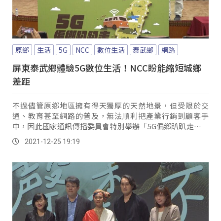
原鄉
生活
5G
NCC
數位生活
泰武鄉
網路
屏東泰武鄉體驗5G數位生活！NCC盼能縮短城鄉
差距
不過儘管原鄉地區擁有得天獨厚的天然地景，但受限於交
通、教育甚至網路的普及，無法順利把產業行銷到顧客手
中，因此國家通訊傳播委員會特別舉辦「5G偏鄉趴趴走」活
動，首站從屏東泰武鄉出發，希望縮短城鄉差距。
2021-12-25 19:19