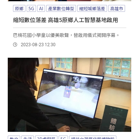
原鄉
5G
AI
產業數位轉型
縮短城鄉落差
高雄市
縮短數位落差 高雄5原鄉人工智慧基地啟用
巴楠花國小學童以優美歌聲，替啟用儀式揭開序幕。
2023-08-23 12:30
教文
生活
3D虛擬展
5G
順益台灣原住民博物館