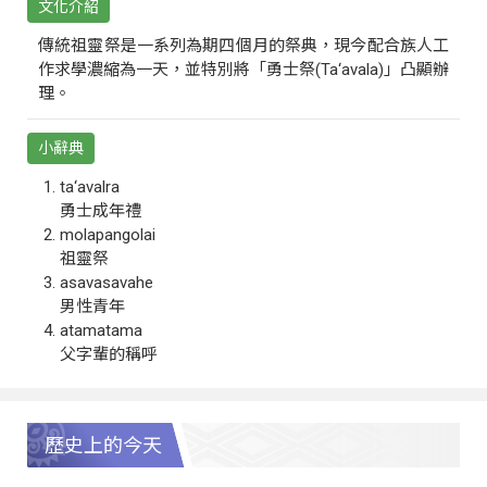
文化介紹
傳統祖靈祭是一系列為期四個月的祭典，現今配合族人工
作求學濃縮為一天，並特別將「勇士祭(Ta‘avala)」凸顯辦
理。
小辭典
ta‘avalra
勇士成年禮
molapangolai
祖靈祭
asavasavahe
男性青年
atamatama
父字輩的稱呼
歷史上的今天