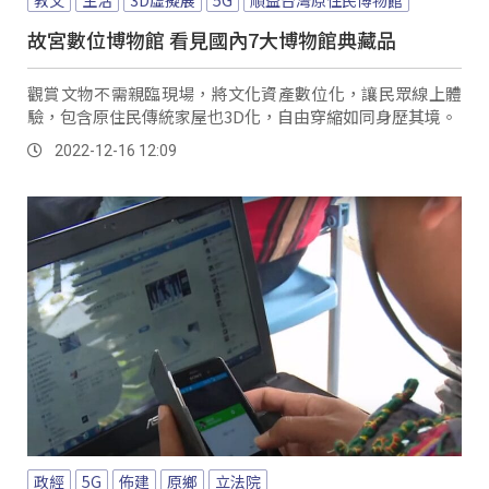
故宮數位博物館 看見國內7大博物館典藏品
觀賞文物不需親臨現場，將文化資產數位化，讓民眾線上體
驗，包含原住民傳統家屋也3D化，自由穿縮如同身歷其境。
2022-12-16 12:09
政經
5G
佈建
原鄉
立法院