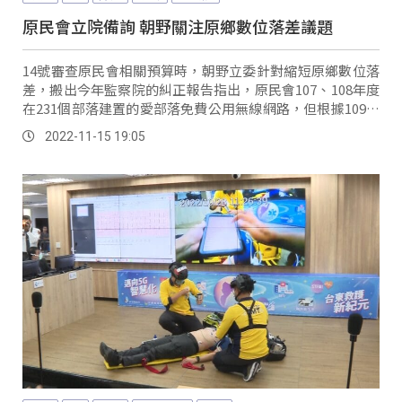
原民會立院備詢 朝野關注原鄉數位落差議題
14號審查原民會相關預算時，朝野立委針對縮短原鄉數位落
差，搬出今年監察院的糾正報告指出，原民會107、108年度
在231個部落建置的愛部落免費公用無線網路，但根據109年
度的使用統計資料結果卻發現，總共有150個部落，大約占
2022-11-15 19:05
64.94%，平均每月未達5500人次上網的預期目標，認為建置
後使用成效不彰。