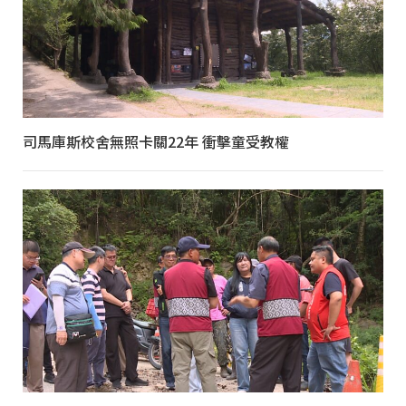
司馬庫斯校舍無照卡關22年 衝擊童受教權