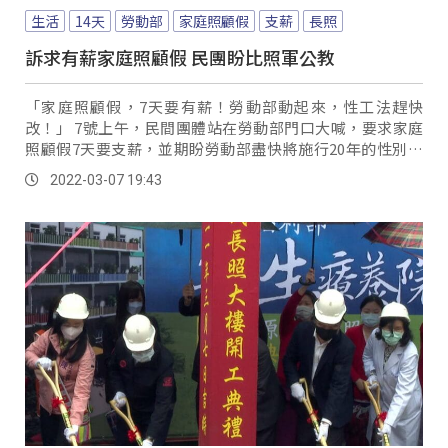
生活
14天
勞動部
家庭照顧假
支薪
長照
訴求有薪家庭照顧假 民團盼比照軍公教
「家庭照顧假，7天要有薪！勞動部動起來，性工法趕快
改！」 7號上午，民間團體站在勞動部門口大喊，要求家庭
照顧假7天要支薪，並期盼勞動部盡快將施行20年的性別工
作平等法進行修正。
2022-03-07 19:43