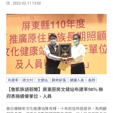
足運作困難，但將會持自己的專業領域以及基金...。
2022-02-11 13:00
布建率
德文村
文健站
歸崇部落
績優人員
長照
【魯凱族語新聞】屏東原民文健站布建率98％ 縣
府表揚績優單位、人員
春日鄉歸崇文化健康站陳有輝，十年前從所長退休，為照顧