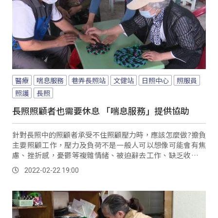
醫療
喘息服務
巷弄長照站
文健站
日照中心
照服員
照護
長照
長照照顧者也需要休息 「喘息服務」提供協助
針對長照中的照顧者承受不住照顧壓力時，應該怎麼做?擔負
主要照顧工作，壓力及負荷不是一般人可以想像可能會有焦
慮、挫折感，憂鬱等複雜情緒、被迫辭去工作、缺乏收入、
若家庭關係不睦，照顧方式也會因此產生分歧等等。
2022-02-22 19:00