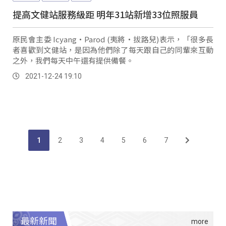
提高文健站服務級距 明年31站新增33位照服員
原民會主委 Icyang‧Parod (夷將‧拔路兒)表示，「很多長
者喜歡到文健站，是因為他們除了每天跟自己的同輩來互動
之外，我們每天中午還有提供備餐。
2021-12-24 19:10
1
2
3
4
5
6
7
最新新聞