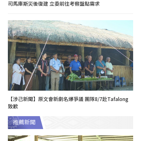
司馬庫斯災後復建 立委前往考察盤點需求
【涉己新聞】原文會新劇名爆爭議 團隊8/7赴Tafalong
致歉
推薦新聞