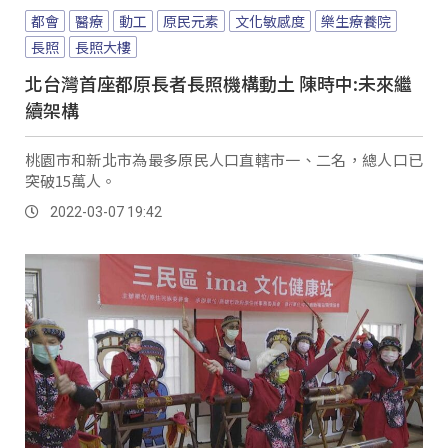
都會
醫療
動工
原民元素
文化敏感度
樂生療養院
長照
長照大樓
北台灣首座都原長者長照機構動土 陳時中:未來繼
續架構
桃園市和新北市為最多原民人口直轄市一、二名，總人口已
突破15萬人。
2022-03-07 19:42