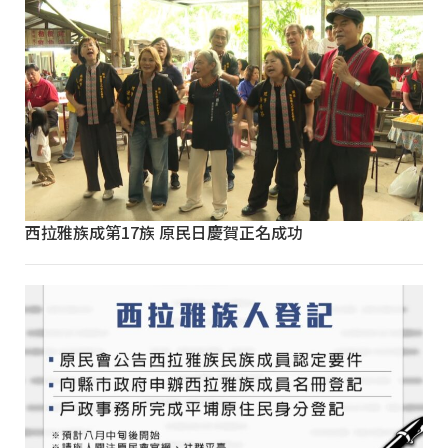
西拉雅族成第17族 原民日慶賀正名成功