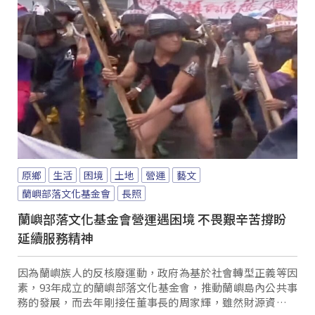
原鄉
生活
困境
土地
營運
藝文
蘭嶼部落文化基金會
長照
蘭嶼部落文化基金會營運遇困境 不畏艱辛苦撐盼
延續服務精神
因為蘭嶼族人的反核廢運動，政府為基於社會轉型正義等因
素，93年成立的蘭嶼部落文化基金會，推動蘭嶼島內公共事
務的發展，而去年剛接任董事長的周家輝，雖然財源資金不