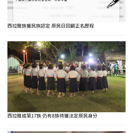
西拉雅族獲民族認定 原民日回顧正名歷程
西拉雅成第17族 仍有8族待獲法定原民身分