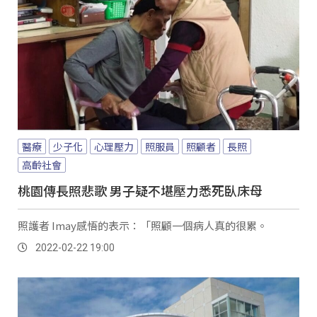
醫療
少子化
心理壓力
照服員
照顧者
長照
高齡社會
桃園傳長照悲歌 男子疑不堪壓力悉死臥床母
照護者 Imay感悟的表示：「照顧一個病人真的很累。
2022-02-22 19:00