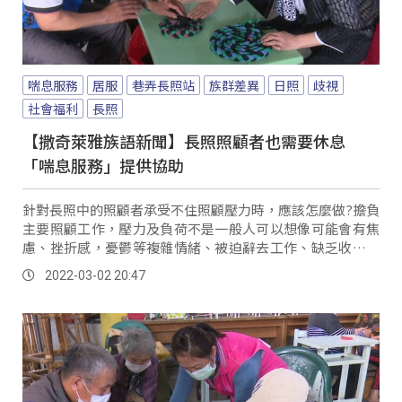
喘息服務
居服
巷弄長照站
族群差異
日照
歧視
社會福利
長照
【撒奇萊雅族語新聞】長照照顧者也需要休息
「喘息服務」提供協助
針對長照中的照顧者承受不住照顧壓力時，應該怎麼做?擔負
主要照顧工作，壓力及負荷不是一般人可以想像可能會有焦
慮、挫折感，憂鬱等複雜情緒、被迫辭去工作、缺乏收入、
若家庭關係不睦，照顧方式也會因此產生分歧等等。
2022-03-02 20:47