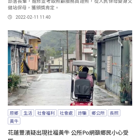
部落長輩，進修並考取照顧服務員證照，從人民保母變身文
健站保母，獲頒獎肯定。
2022-02-11 11:40
原鄉
生活
社會福利
社會處
詐騙
鄉公所
長照
黃牛
花蓮豐濱疑出現社福黃牛 公所Po網籲鄉民小心受