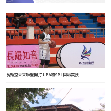
長耀盃未來聯盟開打 UBA和SBL同場競技