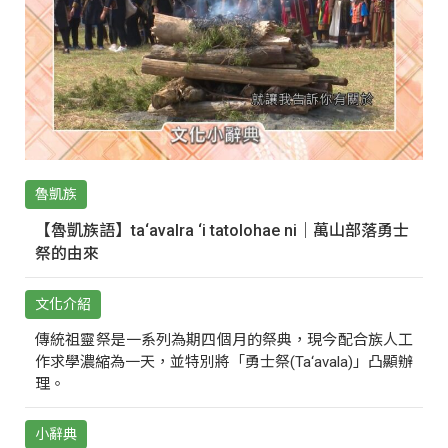
魯凱族
【魯凱族語】ta‘avalra ‘i tatolohae ni｜萬山部落勇士
祭的由來
文化介紹
傳統祖靈祭是一系列為期四個月的祭典，現今配合族人工
作求學濃縮為一天，並特別將「勇士祭(Ta‘avala)」凸顯辦
理。
小辭典