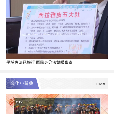
平埔專法已施行 原民身分法暫緩審查
文化小辭典