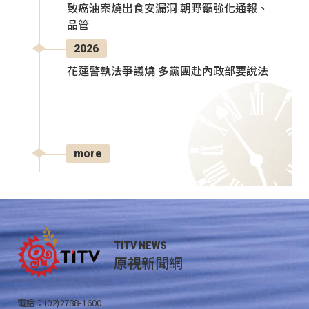
致癌油案燒出食安漏洞 朝野籲強化通報、
品管
2026
花蓮警執法爭議燒 多黨團赴內政部要說法
more
TITV NEWS
原視新聞網
電話：(02)2788-1600