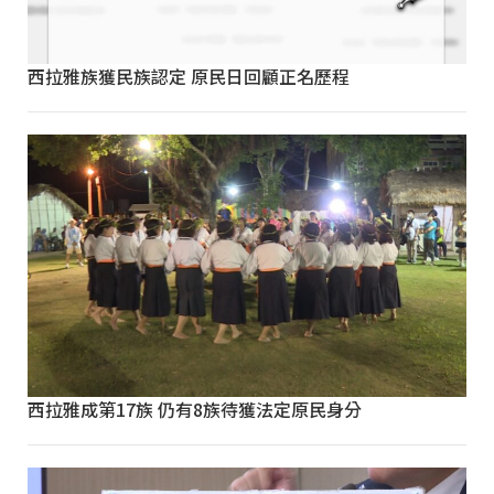
西拉雅族獲民族認定 原民日回顧正名歷程
西拉雅成第17族 仍有8族待獲法定原民身分