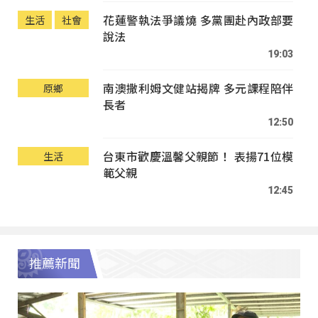
花蓮警執法爭議燒 多黨團赴內政部要
生活
社會
說法
19:03
南澳撒利姆文健站揭牌 多元課程陪伴
原鄉
長者
12:50
台東市歡慶溫馨父親節！ 表揚71位模
生活
範父親
12:45
推薦新聞