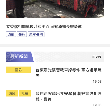
立委偕相關單位赴和平區 考察原鄉長照營運
原鄉
醫療
原鄉長照
最新新聞
台東漢光演習戰車掉零件 軍方坦承疏
國防
失
19:08
致癌油案燒出食安漏洞 朝野籲強化通
環境
社會
報、品管
19:05