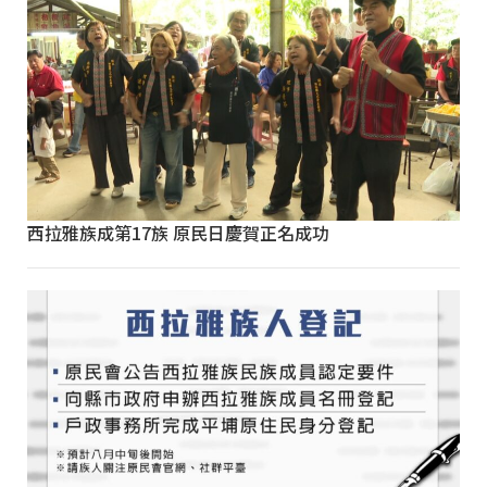
西拉雅族成第17族 原民日慶賀正名成功