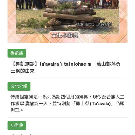
魯凱族
【魯凱族語】ta‘avalra ‘i tatolohae ni｜萬山部落勇
士祭的由來
文化介紹
傳統祖靈祭是一系列為期四個月的祭典，現今配合族人工
作求學濃縮為一天，並特別將「勇士祭(Ta‘avala)」凸顯
辦理。
小辭典