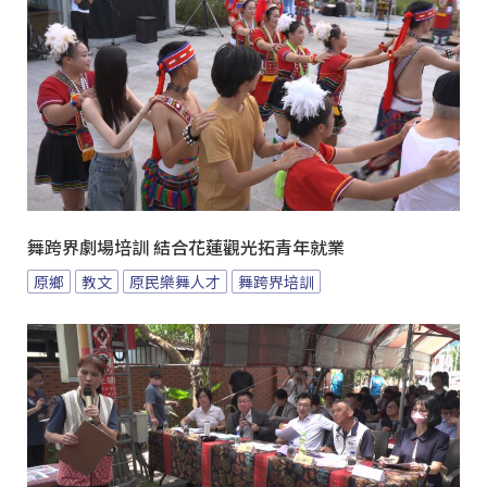
舞跨界劇場培訓 結合花蓮觀光拓青年就業
原鄉
教文
原民樂舞人才
舞跨界培訓