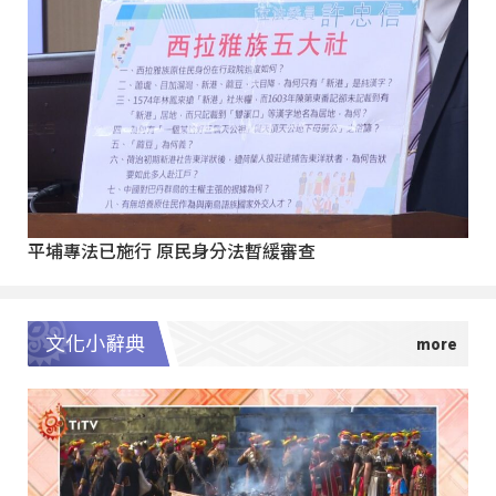
平埔專法已施行 原民身分法暫緩審查
文化小辭典