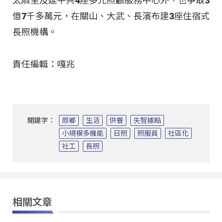
太麻里及延平共4座多元照顧服務中心外，也爭取3
億7千多萬元，在關山、大武、長濱布建3座住宿式
長照機構。
責任編輯：嘎兆
關鍵字：
原鄉
生活
供餐
失智據點
小規模多機能
日照
照服員
社區化
社工
長照
相關文章