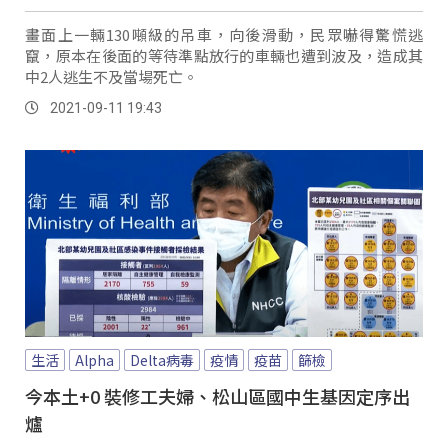
畫面上一輛130噸級的吊車，向後滑動，民眾嚇得驚慌逃
竄，原本在後面的等待準點放行的車輛也遭到波及，造成其
中2人逃生不及當場死亡。
2021-09-11 19:43
生活
Alpha
Delta病毒
疫情
疫苗
篩檢
今本土+0 裝修工夫婦、松山區國中生基因定序出
爐