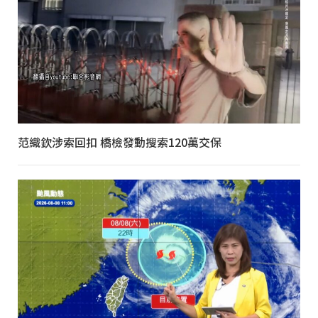
范織欽涉索回扣 橋檢發動搜索120萬交保