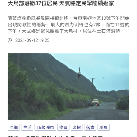
大鳥部落撤37位居民 天氣穩定民眾陸續返家
隨著燦樹颱風暴風圈持續北移，台東南迴地區12號下午開始
出現間歇性的雨勢，最大的風力測得也有7級，而在11號的
下午，大武鄉是緊急撤離了大鳥村，居住在土石流潛勢區的
37位族人。
2021-09-12 19:25
原鄉
生活
16級強風
停電
璨樹
落實
颱風