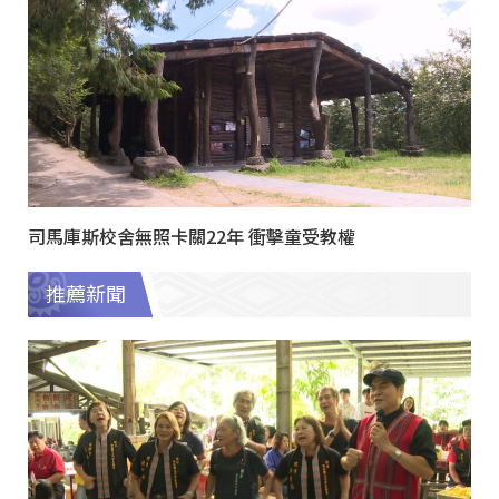
司馬庫斯校舍無照卡關22年 衝擊童受教權
推薦新聞