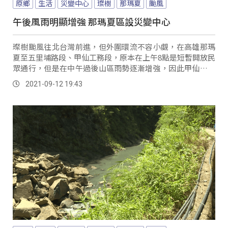
原鄉
生活
災變中心
璨樹
那瑪夏
颱風
午後風雨明顯增強 那瑪夏區設災變中心
璨樹颱風往北台灣前進，但外圍環流不容小覷，在高雄那瑪
夏至五里埔路段、甲仙工務段，原本在上午8點是短暫開放民
眾通行，但是在中午過後山區雨勢逐漸增強，因此甲仙工務
段預計，最晚會在晚間10點來進行道路的預警性封閉，如果
2021-09-12 19:43
雨勢增強，不排除來提早封閉道路，確保用路人安全。