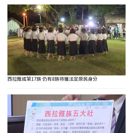
西拉雅成第17族 仍有8族待獲法定原民身分