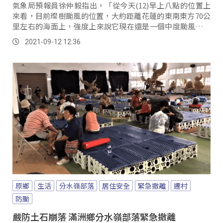
氣象局預報員徐仲毅指出，「從今天(12)早上八點的位置上
來看，目前璨樹颱風的位置，大約距離花蓮的東南東方70公
里左右的海面上，強度上來說它現在還是一個中度颱風，那
暴風半徑是兩百公里，所以氣象中暴風半徑...。
2021-09-12 12:36
原鄉
生活
分水嶺部落
居住安全
緊急撤離
遷村
防颱
嚴防土石崩落 滿洲鄉分水嶺部落緊急撤離