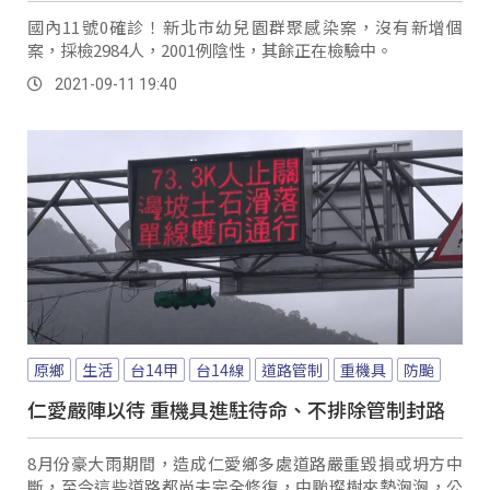
國內11號0確診！新北市幼兒園群聚感染案，沒有新增個
案，採檢2984人，2001例陰性，其餘正在檢驗中。
2021-09-11 19:40
原鄉
生活
台14甲
台14線
道路管制
重機具
防颱
仁愛嚴陣以待 重機具進駐待命、不排除管制封路
8月份豪大雨期間，造成仁愛鄉多處道路嚴重毀損或坍方中
斷，至今這些道路都尚未完全修復，中颱璨樹來勢洶洶，公