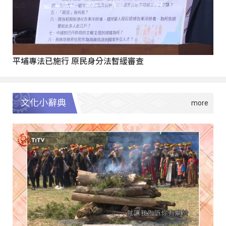
平埔專法已施行 原民身分法暫緩審查
文化小辭典