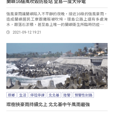
蘭嶼16級風吹毀防疫站 全島一度大停電
強風豪雨讓蘭嶼陷入不平靜的夜晚，接近16級的強風豪雨，
造成蘭嶼居民工寮跟攤販被吹垮，環島公路上還有多處淹
水，跟落石淤積，甚至島上唯一的蘭嶼衛生所臨時防疫站，
也被強風吹毀。
2021-09-12 19:21
原鄉
生活
停班停課
北北基
陸警
預警性封路
璨樹挾豪雨持續北上 北北基中午風雨最強