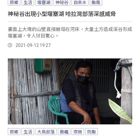
原鄉
生活
堰塞湖
神秘谷
自來水
颱風
神秘谷出現小型堰塞湖 哈拉灣部落深感威脅
畫面上大塊的山壁直接崩塌在河床，大量土方造成溪谷形成
堰塞湖，令人怵目驚心。
2021-09-12 19:27
原鄉
生活
大鳥部落
撤離
璨樹
防颱