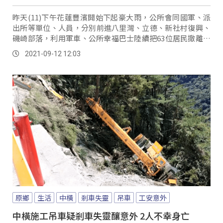
昨天(11)下午花蓮豐濱開始下起豪大雨，公所會同國軍、派
出所等單位、人員，分別前進八里灣、立德、新社村復興、
磯崎部落，利用軍車、公所幸福巴士陸續把63位居民撤離到
豐濱國中、新社國小，還有磯崎村辦公處進...。
2021-09-12 12:03
原鄉
生活
中橫
剎車失靈
吊車
工安意外
中橫施工吊車疑剎車失靈釀意外 2人不幸身亡