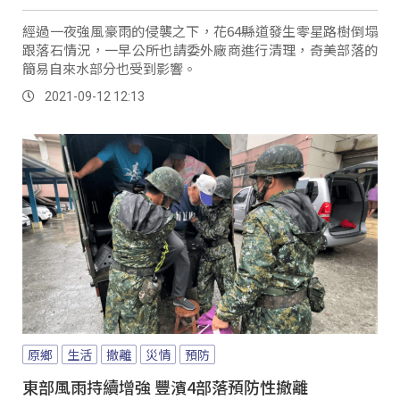
經過一夜強風豪雨的侵襲之下，花64縣道發生零星路樹倒塌
跟落石情況，一早公所也請委外廠商進行清理，奇美部落的
簡易自來水部分也受到影響。
2021-09-12 12:13
原鄉
生活
撤離
災情
預防
東部風雨持續增強 豐濱4部落預防性撤離