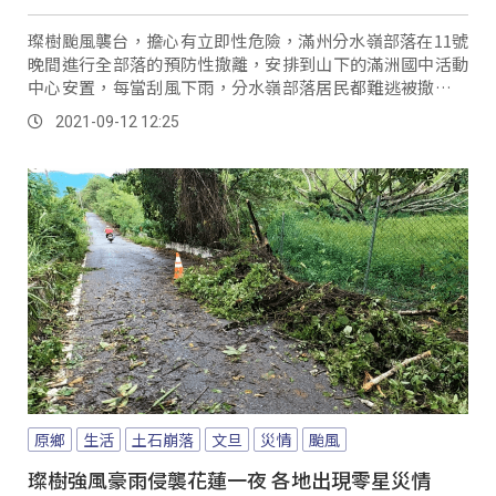
璨樹颱風襲台，擔心有立即性危險，滿州分水嶺部落在11號
晚間進行全部落的預防性撤離，安排到山下的滿洲國中活動
中心安置，每當刮風下雨，分水嶺部落居民都難逃被撤離的
命運。
2021-09-12 12:25
原鄉
生活
土石崩落
文旦
災情
颱風
璨樹強風豪雨侵襲花蓮一夜 各地出現零星災情