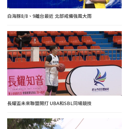
白海豚8/8、9離台最近 北部戒備強風大雨
長耀盃未來聯盟開打 UBA和SBL同場競技