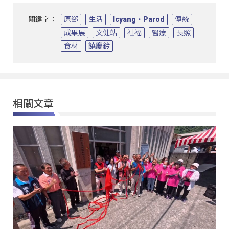
關鍵字：
原鄉
生活
Icyang‧Parod
傳統
成果展
文健站
社福
醫療
長照
食材
饒慶鈴
相關文章