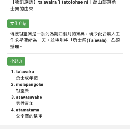
【魯凱族語】ta‘avalra ‘i tatolohae ni｜萬山部落勇
士祭的由來
文化介紹
傳統祖靈祭是一系列為期四個月的祭典，現今配合族人工
作求學濃縮為一天，並特別將「勇士祭(Ta‘avala)」凸顯
辦理。
小辭典
ta‘avalra
勇士成年禮
molapangolai
祖靈祭
asavasavahe
男性青年
atamatama
父字輩的稱呼