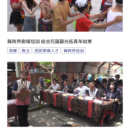
舞跨界劇場培訓 結合花蓮觀光拓青年就業
原鄉
教文
原民樂舞人才
舞跨界培訓