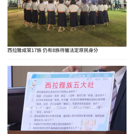
西拉雅成第17族 仍有8族待獲法定原民身分