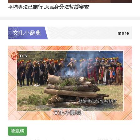
平埔專法已施行 原民身分法暫緩審查
文化小辭典
魯凱族