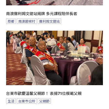
南澳撒利姆文健站揭牌 多元課程陪伴長者
原鄉
南澳碧候村
撒利姆文健站
台東市歡慶溫馨父親節！ 表揚71位模範父親
生活
台東市公所
父親節