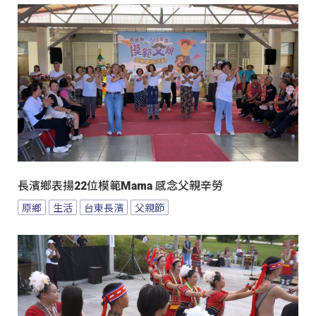
長濱鄉表揚22位模範Mama 感念父親辛勞
原鄉
生活
台東長濱
父親節