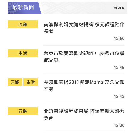
最新新聞
南澳撒利姆文健站揭牌 多元課程陪伴
原鄉
長者
12:50
台東市歡慶溫馨父親節！ 表揚71位模
生活
範父親
12:45
長濱鄉表揚22位模範Mama 感念父親
原鄉
生活
辛勞
12:43
北流幕後課程成果展 阿爆率新人熱力
音樂
登台
12:36