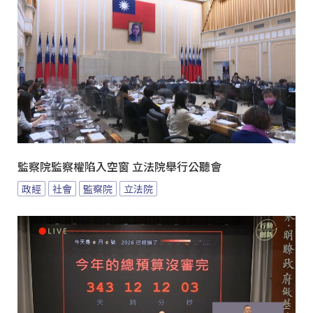
監察院監察權陷入空窗 立法院舉行公聽會
政經
社會
監察院
立法院