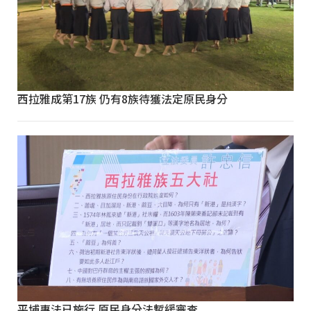
西拉雅成第17族 仍有8族待獲法定原民身分
平埔專法已施行 原民身分法暫緩審查