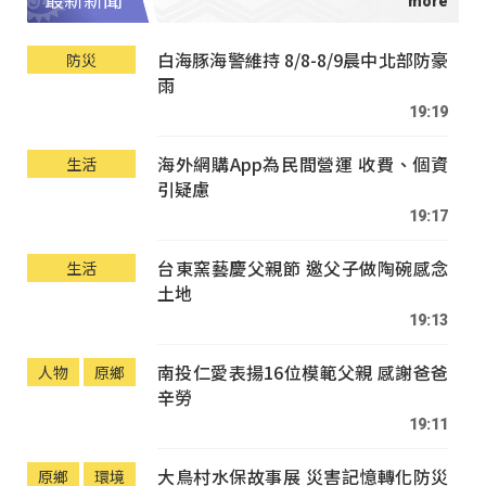
最新新聞
白海豚海警維持 8/8-8/9晨中北部防豪
防災
雨
19:19
海外網購App為民間營運 收費、個資
生活
引疑慮
19:17
台東窯藝慶父親節 邀父子做陶碗感念
生活
土地
19:13
南投仁愛表揚16位模範父親 感謝爸爸
人物
原鄉
辛勞
19:11
大鳥村水保故事展 災害記憶轉化防災
原鄉
環境