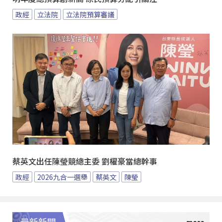
政經
立法院
立法院預算審議
蔡英文出任陳瑩競總主委 劉櫂豪當總幹事
政經
2026九合一選舉
蔡英文
陳瑩