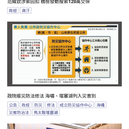
范織欽涉索回扣 橋檢發動搜索120萬交保
政經
貪汙
政院版災防法修法 海嘯、堰塞湖列入災害別
公告
政經
防災
修法
成立防災協作中心
海嘯
災害防治法
馬太鞍堰塞湖