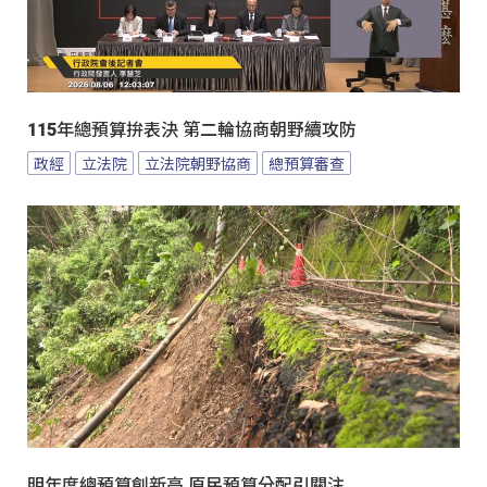
115年總預算拚表決 第二輪協商朝野續攻防
政經
立法院
立法院朝野協商
總預算審查
明年度總預算創新高 原民預算分配引關注