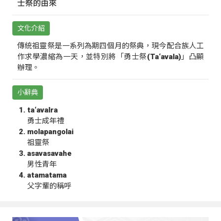
士祭的由來
文化介紹
傳統祖靈祭是一系列為期四個月的祭典，現今配合族人工
作求學濃縮為一天，並特別將「勇士祭(Ta‘avala)」凸顯
辦理。
小辭典
ta‘avalra
勇士成年禮
molapangolai
祖靈祭
asavasavahe
男性青年
atamatama
父字輩的稱呼