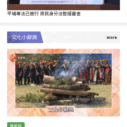
平埔專法已施行 原民身分法暫緩審查
文化小辭典
魯凱族