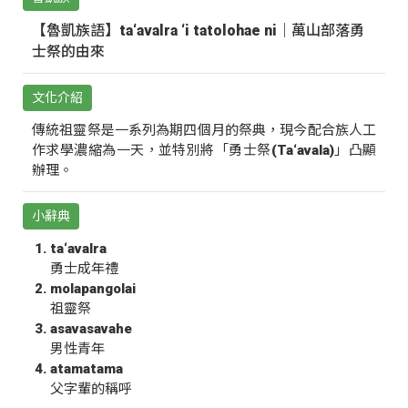
【魯凱族語】ta‘avalra ‘i tatolohae ni｜萬山部落勇
士祭的由來
文化介紹
傳統祖靈祭是一系列為期四個月的祭典，現今配合族人工
作求學濃縮為一天，並特別將「勇士祭(Ta‘avala)」凸顯
辦理。
小辭典
ta‘avalra
勇士成年禮
molapangolai
祖靈祭
asavasavahe
男性青年
atamatama
父字輩的稱呼