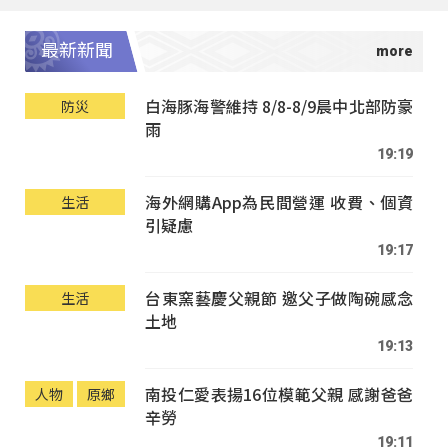
最新新聞
白海豚海警維持 8/8-8/9晨中北部防豪
防災
雨
19:19
海外網購App為民間營運 收費、個資
生活
引疑慮
19:17
台東窯藝慶父親節 邀父子做陶碗感念
生活
土地
19:13
南投仁愛表揚16位模範父親 感謝爸爸
人物
原鄉
辛勞
19:11