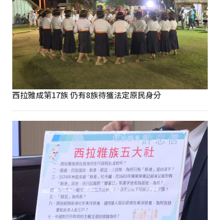
西拉雅成第17族 仍有8族待獲法定原民身分