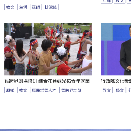
原鄉
教文
教文
生活
巫師
排灣族
舞跨界劇場培訓 結合花蓮觀光拓青年就業
行政院文化獎
原鄉
教文
原民樂舞人才
舞跨界培訓
教文
藝文