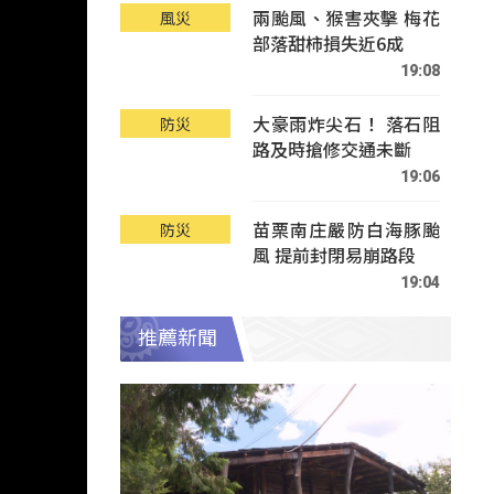
兩颱風、猴害夾擊 梅花
風災
部落甜柿損失近6成
19:08
大豪雨炸尖石！ 落石阻
防災
路及時搶修交通未斷
19:06
苗栗南庄嚴防白海豚颱
防災
風 提前封閉易崩路段
19:04
推薦新聞