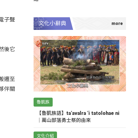
、電子聲
文化小辭典
，然後它
搬遷至
夥伴關
魯凱族
【魯凱族語】ta‘avalra ‘i tatolohae ni
｜萬山部落勇士祭的由來
文化介紹