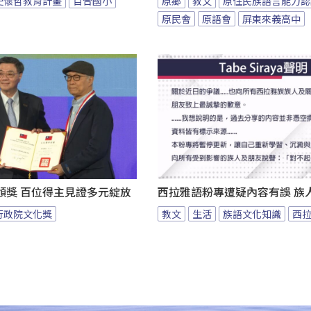
史懷哲教育計畫
百合國小
原鄉
教文
原住民族語言能力認
原民會
原語會
屏東來義高中
頒獎 百位得主見證多元綻放
西拉雅語粉專遭疑內容有誤 族
行政院文化獎
教文
生活
族語文化知識
西