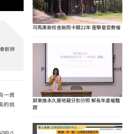
司馬庫斯校舍無照卡關22年 衝擊童受教權
會創辦
有一席
屏東推永久屋地籍分割分照 解長年產權難
高的挑
題
世紀的八