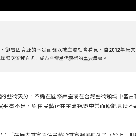
，卻曾因資源的不足而難以被主流社會看見。自2012年原文
演與國際交流等方式，成為台灣當代藝術的重要舞臺。
越的藝術天分，不論在國際舞臺或在台灣藝術領域中皆占
演平臺不足，原住民藝術在主流視野中常面臨能見度不
曾瓊慧)：「在過去其實原住民藝術其實發展很久了，從上一