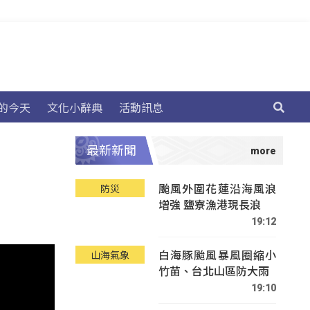
的今天
文化小辭典
活動訊息
最新新聞
颱風外圍花蓮沿海風浪
防災
增強 鹽寮漁港現長浪
19:12
白海豚颱風暴風圈縮小
山海氣象
竹苗、台北山區防大雨
19:10