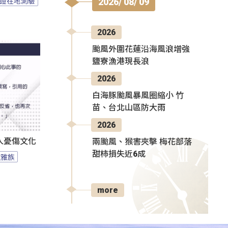
證在地測驗
2026/ 08/ 09
2026
颱風外圍花蓮沿海風浪增強
鹽寮漁港現長浪
2026
白海豚颱風暴風圈縮小 竹
苗、台北山區防大雨
2026
人憂傷文化
兩颱風、猴害夾擊 梅花部落
甜柿損失近6成
拉雅族
more