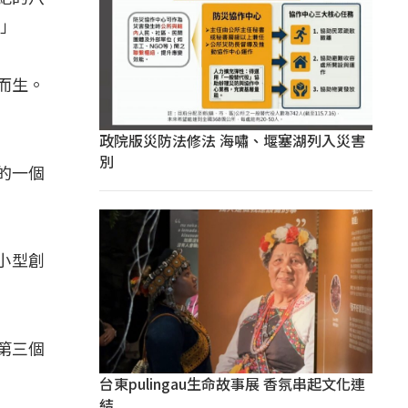
。」
育而生。
政院版災防法修法 海嘯、堰塞湖列入災害
別
樣的一個
小型創
第三個
台東pulingau生命故事展 香氛串起文化連
結