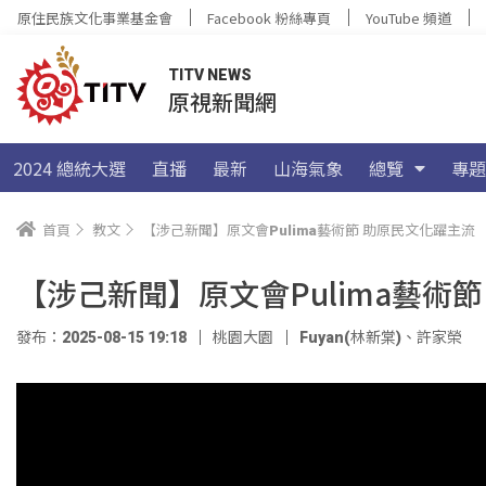
原住民族文化事業基金會
Facebook 粉絲專頁
YouTube 頻道
TITV NEWS
原視新聞網
2024 總統大選
直播
最新
山海氣象
總覽
專題
首頁
教文
【涉己新聞】原文會Pulima藝術節 助原民文化躍主流
【涉己新聞】原文會Pulima藝術
發布：2025-08-15 19:18
桃園大園
Fuyan(林新棠)
、
許家榮