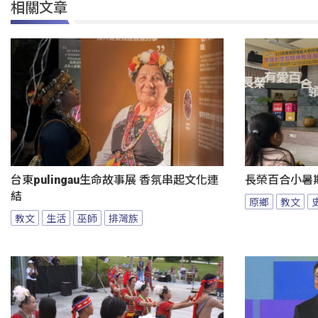
相關文章
台東pulingau生命故事展 香氛串起文化連
長榮百合小暑
結
原鄉
教文
教文
生活
巫師
排灣族