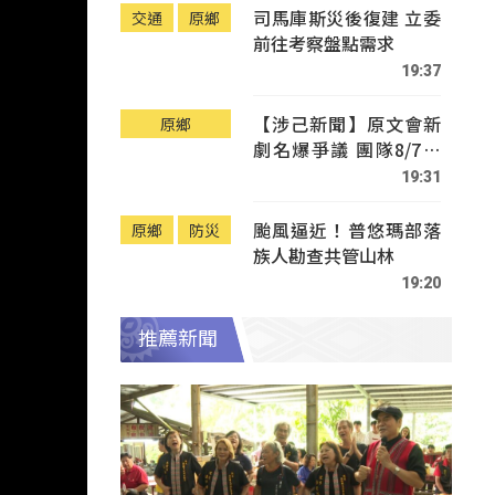
司馬庫斯災後復建 立委
交通
原鄉
前往考察盤點需求
19:37
【涉己新聞】原文會新
原鄉
劇名爆爭議 團隊8/7赴
Tafalong致歉
19:31
颱風逼近！普悠瑪部落
原鄉
防災
族人勘查共管山林
19:20
推薦新聞