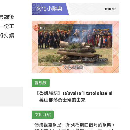
文化小辭典
過課後
一份工
將持續
魯凱族
【魯凱族語】ta‘avalra ‘i tatolohae ni
｜萬山部落勇士祭的由來
文化介紹
傳統祖靈祭是一系列為期四個月的祭典，