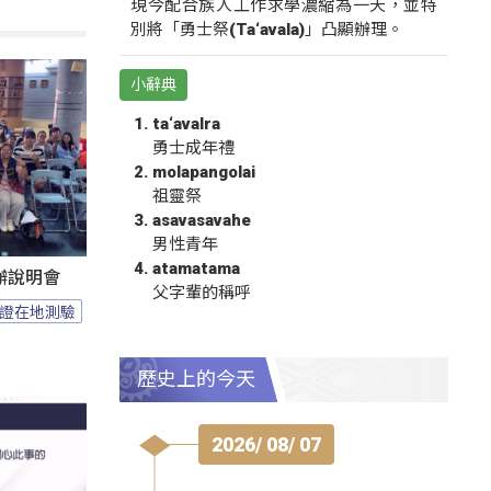
現今配合族人工作求學濃縮為一天，並特
別將「勇士祭(Ta‘avala)」凸顯辦理。
小辭典
ta‘avalra
勇士成年禮
molapangolai
祖靈祭
asavasavahe
男性青年
atamatama
辦說明會
父字輩的稱呼
證在地測驗
歷史上的今天
2026/ 08/ 07