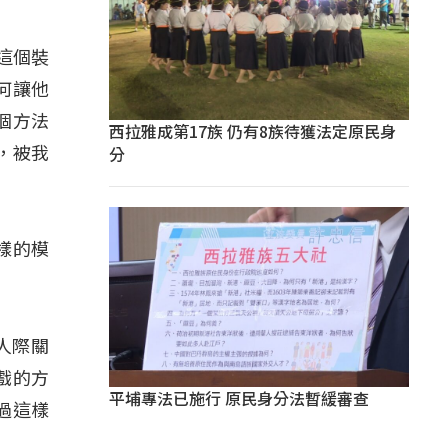
這個裝
何讓他
個方法
西拉雅成第17族 仍有8族待獲法定原民身
分
，被我
樣的模
人際關
戲的方
平埔專法已施行 原民身分法暫緩審查
過這樣