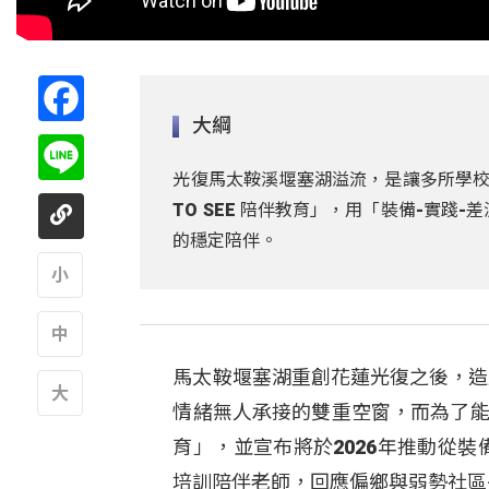
Facebook
大綱
Line
光復馬太鞍溪堰塞湖溢流，是讓多所學校
TO SEE 陪伴教育」，用「裝備-實
的穩定陪伴。
A
馬太鞍堰塞湖重創花蓮光復之後，造
A
情緒無人承接的雙重空窗，而為了能夠接
A
育」，並宣布將於2026年推動從
培訓陪伴老師，回應偏鄉與弱勢社區