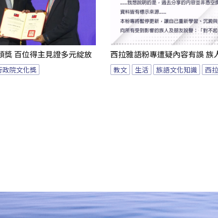
頒獎 百位得主見證多元綻放
西拉雅語粉專遭疑內容有誤 族
行政院文化獎
教文
生活
族語文化知識
西