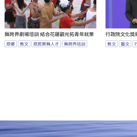
舞跨界劇場培訓 結合花蓮觀光拓青年就業
行政院文化獎
原鄉
教文
原民樂舞人才
舞跨界培訓
教文
藝文