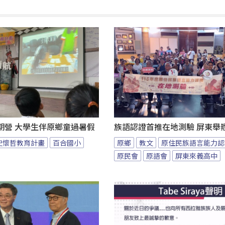
期營 大學生伴原鄉童過暑假
族語認證首推在地測驗 屏東舉
史懷哲教育計畫
百合國小
原鄉
教文
原住民族語言能力認
原民會
原語會
屏東來義高中