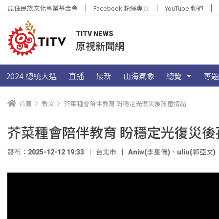
原住民族文化事業基金會
Facebook 粉絲專頁
YouTube 頻道
TITV NEWS
原視新聞網
2024 總統大選
直播
最新
山海氣象
總覽
專題
首頁
教文
芥菜種會陪伴教育 盼穩定光復災後孩童情緒
芥菜種會陪伴教育 盼穩定光復災後
發布：2025-12-12 19:33
台北市
Aniw(李星儀)
、
uliu(郭亞文)