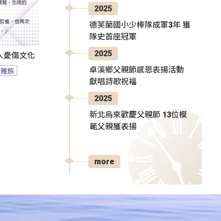
2025
德芙蘭國小少棒隊成軍3年 獲
隊史首座冠軍
2025
人憂傷文化
卓溪鄉父親節感恩表揚活動
拉雅族
獻唱詩歌祝福
2025
新北烏來歡慶父親節 13位模
範父親獲表揚
more