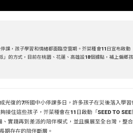
停課，孩子學習和情緒都面臨空窗期。芥菜種會11日宣布啟動「
踐-差派」的方式，目前在桃園、花蓮、高雄設18個據點，補上偏鄉
成光復的7所國中小停課多日，許多孩子在災後落入學習
住這些孩子，芥菜種會在11日啟動「SEED TO SE
裝備、實踐再到差派的陪伴模式，並且擴展至全台灣，整合2
長期存在的陪伴斷層。