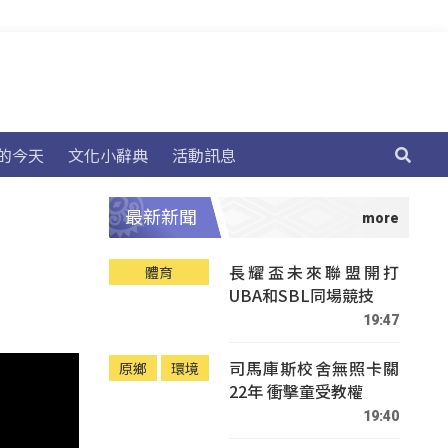
的今天
文化小辭典
活動訊息
最新新聞
長耀盃未來聯盟開打
體育
UBA和SBL同場競技
19:47
司馬庫斯校舍無照卡關
原鄉
環境
22年 衝擊童受教權
19:40