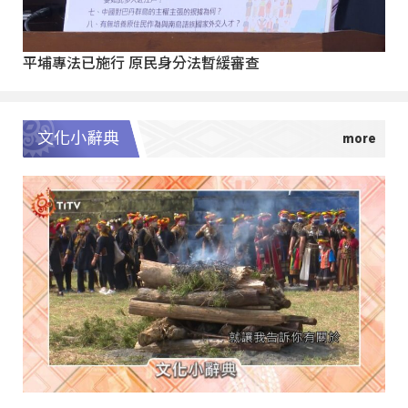
平埔專法已施行 原民身分法暫緩審查
文化小辭典