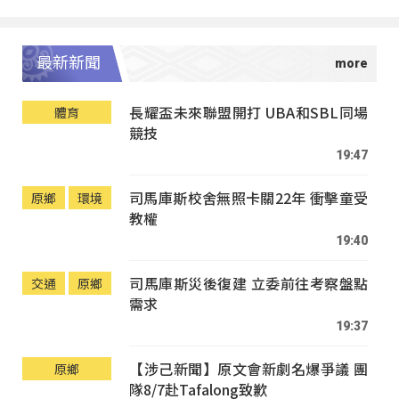
最新新聞
長耀盃未來聯盟開打 UBA和SBL同場
體育
競技
19:47
司馬庫斯校舍無照卡關22年 衝擊童受
原鄉
環境
教權
19:40
司馬庫斯災後復建 立委前往考察盤點
交通
原鄉
需求
19:37
【涉己新聞】原文會新劇名爆爭議 團
原鄉
隊8/7赴Tafalong致歉