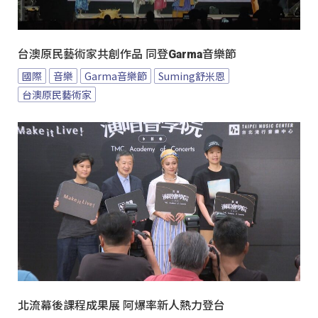
台澳原民藝術家共創作品 同登Garma音樂節
國際
音樂
Garma音樂節
Suming舒米恩
台澳原民藝術家
北流幕後課程成果展 阿爆率新人熱力登台