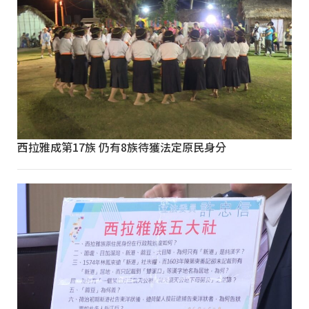
西拉雅成第17族 仍有8族待獲法定原民身分