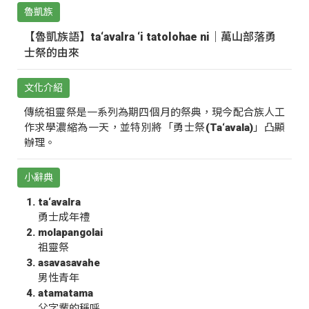
魯凱族
【魯凱族語】ta‘avalra ‘i tatolohae ni｜萬山部落勇
士祭的由來
文化介紹
傳統祖靈祭是一系列為期四個月的祭典，現今配合族人工
作求學濃縮為一天，並特別將「勇士祭(Ta‘avala)」凸顯
辦理。
小辭典
ta‘avalra
勇士成年禮
molapangolai
祖靈祭
asavasavahe
男性青年
atamatama
父字輩的稱呼