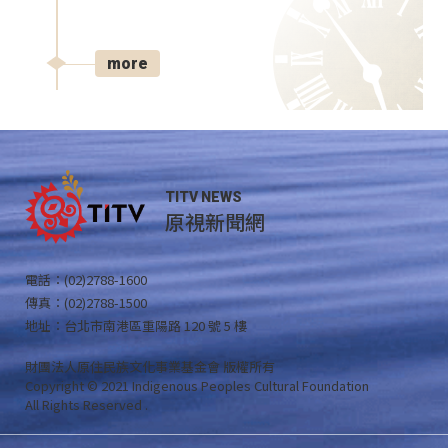
more
TITV NEWS
原視新聞網
電話：(02)2788-1600
傳真：(02)2788-1500
地址：台北市南港區重陽路 120 號 5 樓
財團法人原住民族文化事業基金會 版權所有
Copyright © 2021 Indigenous Peoples Cultural Foundation
All Rights Reserved .