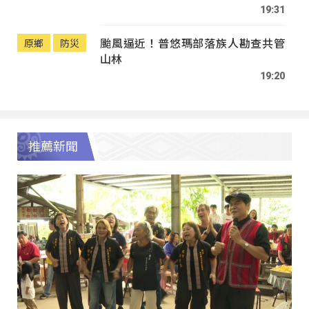
19:31
颱風逼近！普悠瑪部落族人勘查共管
原鄉
防災
山林
19:20
推薦新聞