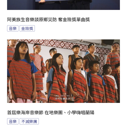
阿美族生音樂談原鄉災防 奪金險獎單曲獎
音樂
金險獎
首屆樂海岸音樂節 在地樂團、小學嗨唱蘭陽
音樂
不滅樂團