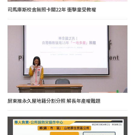
司馬庫斯校舍無照卡關22年 衝擊童受教權
屏東推永久屋地籍分割分照 解長年產權難題