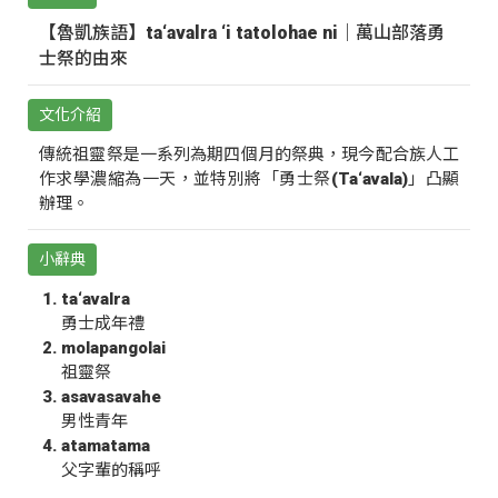
【魯凱族語】ta‘avalra ‘i tatolohae ni｜萬山部落勇
士祭的由來
文化介紹
傳統祖靈祭是一系列為期四個月的祭典，現今配合族人工
作求學濃縮為一天，並特別將「勇士祭(Ta‘avala)」凸顯
辦理。
小辭典
ta‘avalra
勇士成年禮
molapangolai
祖靈祭
asavasavahe
男性青年
atamatama
父字輩的稱呼