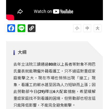
Facebook
Line
A
A
A
大綱
去年立法院三讀通過80歲以上長者等對象不用巴
氏量表就能聘僱外籍看護工，只不過這對重症家
庭衝擊之大，現在市場也悄悄出現「搶工」現
象，看護工的薪水甚至因為人力短缺而上漲；因
此勞動部今日(29)釋出6大配套措施，希望緩解
重症家庭找不到看護的困境，但勞動部也坦言這
只能降低影響，不能完全避免衝擊。