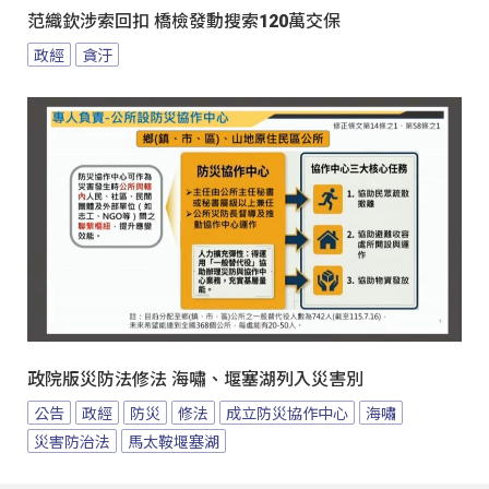
范織欽涉索回扣 橋檢發動搜索120萬交保
政經
貪汙
政院版災防法修法 海嘯、堰塞湖列入災害別
公告
政經
防災
修法
成立防災協作中心
海嘯
災害防治法
馬太鞍堰塞湖