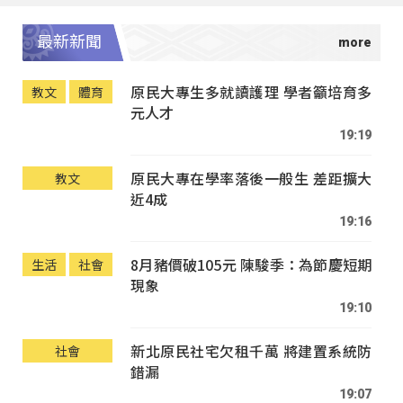
最新新聞
原民大專生多就讀護理 學者籲培育多
教文
體育
元人才
19:19
原民大專在學率落後一般生 差距擴大
教文
近4成
19:16
8月豬價破105元 陳駿季：為節慶短期
生活
社會
現象
19:10
新北原民社宅欠租千萬 將建置系統防
社會
錯漏
19:07