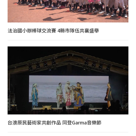
法治國小辦棒球交流賽 4縣市隊伍共襄盛舉
台澳原民藝術家共創作品 同登Garma音樂節