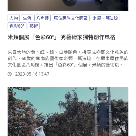
人物
生活
八角樓
原住民族文化園區
米類．瑪法琉
色彩60°
藝術
米類個展「色彩60°」 秀藝術家獨特創作風格
來自大地的黃、紅、綠、白等顏色，拼湊成極富文化意象的
創作，60歲的卑南族藝術家米類．瑪法琉，在屏東原住民族
文化園區八角樓，推出「色彩60°」個展，米類的藝術創作以
色彩為心園，大膽的拼湊大海的藍、土地的黃，也重新解構
2023-05-16 13:47
沉穩的黑與熾熱的紅，繪畫與編織作品的色塊構成，常給人
簡單俐落又細緻豐厚的滿足感。