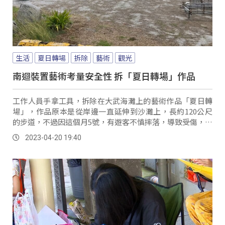
生活
夏日轉場
拆除
藝術
觀光
南迴裝置藝術考量安全性 拆「夏日轉場」作品
工作人員手拿工具，拆除在大武海灘上的藝術作品「夏日轉
場」，作品原本是從岸邊一直延伸到沙灘上，長約120公尺
的步道，不過因這個月5號，有遊客不慎摔落，導致受傷，如
今卻面臨拆除的命運，有些民眾甚至還沒觀賞過，讓人感到
2023-04-20 19:40
可惜。