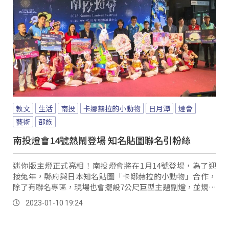
教文
生活
南投
卡娜赫拉的小動物
日月潭
燈會
藝術
邵族
南投燈會14號熱鬧登場 知名貼圖聯名引粉絲
迷你版主燈正式亮相！南投燈會將在1月14號登場，為了迎
接兔年，縣府與日本知名貼圖「卡娜赫拉的小動物」合作，
除了有聯名專區，現場也會擺設7公尺巨型主題副燈，並規劃
400台無人機展演等活動，希望帶給民眾熱...。
2023-01-10 19:24