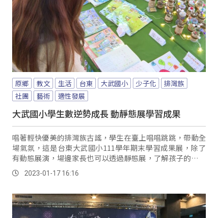
原鄉
教文
生活
台東
大武國小
少子化
排灣族
社團
藝術
適性發展
大武國小學生數逆勢成長 動靜態展學習成果
唱著輕快優美的排灣族古謠，學生在臺上唱唱跳跳，帶動全
場氣氛，這是台東大武國小111學年期末學習成果展，除了
有動態展演，場邊家長也可以透過靜態展，了解孩子的學習
成果。
2023-01-17 16:16