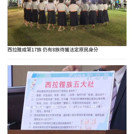
西拉雅成第17族 仍有8族待獲法定原民身分