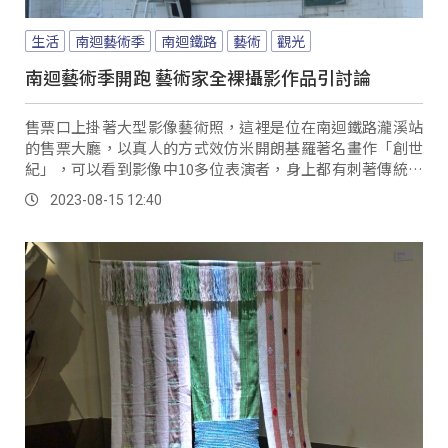
生活
南迴藝術季
南迴鐵路
藝術
觀光
南迴藝術季開跑 藝術家全裸攝影作品引討論
售票口上掛著大型影像藝術照，這裡是位在南迴鐵路瀧溪站
的售票大廳，以真人的方式效仿米開朗基羅著名畫作「創世
紀」，可以看到影像中10多位表演者，身上都有刺著傳統圖
騰，而原本是食指對食指地方，改變成拍刺的工具，可表達
2023-08-15 12:40
雕刻生命的意思。