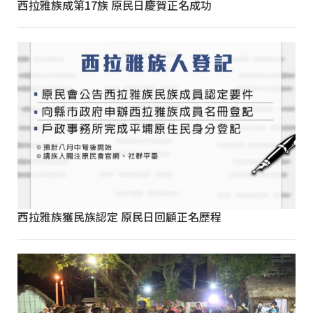
西拉雅族成第17族 原民日慶賀正名成功
西拉雅族獲民族認定 原民日回顧正名歷程