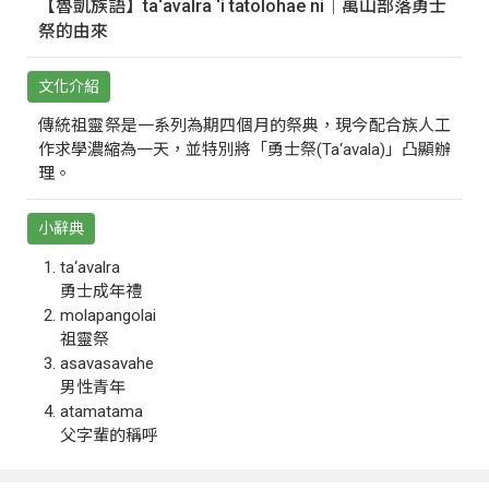
【魯凱族語】ta‘avalra ‘i tatolohae ni｜萬山部落勇士
祭的由來
文化介紹
傳統祖靈祭是一系列為期四個月的祭典，現今配合族人工
作求學濃縮為一天，並特別將「勇士祭(Ta‘avala)」凸顯辦
理。
小辭典
ta‘avalra
勇士成年禮
molapangolai
祖靈祭
asavasavahe
男性青年
atamatama
父字輩的稱呼