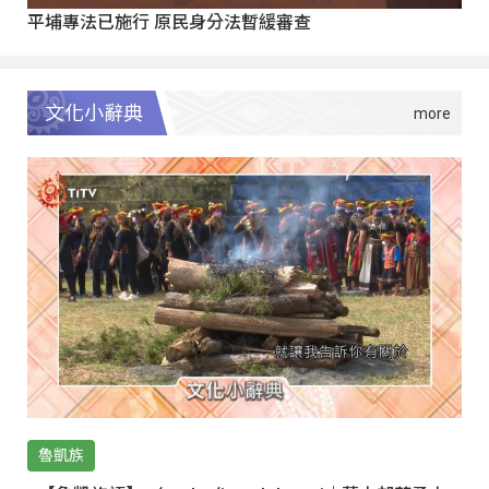
平埔專法已施行 原民身分法暫緩審查
文化小辭典
魯凱族