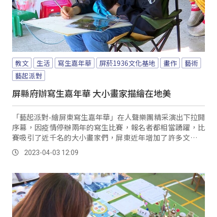
教文
生活
寫生嘉年華
屏菸1936文化基地
畫作
藝術
藝起派對
屏縣府辦寫生嘉年華 大小畫家描繪在地美
「藝起派對-繪屏東寫生嘉年華」在人聲樂團精采演出下拉開
序幕，因疫情停辦兩年的寫生比賽，報名者都相當踴躍，比
賽吸引了近千名的大小畫家們，屏東近年增加了許多文化景
點適合藝術創作，希望透過畫友們的畫筆與觀察力，挖掘市
2023-04-03 12:09
區蘊藏的各種生活美學。