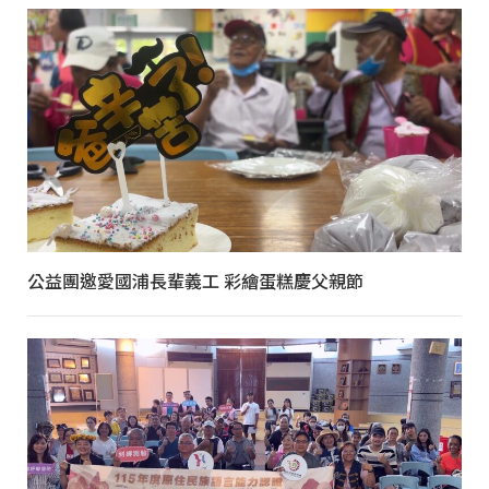
公益團邀愛國浦長輩義工 彩繪蛋糕慶父親節