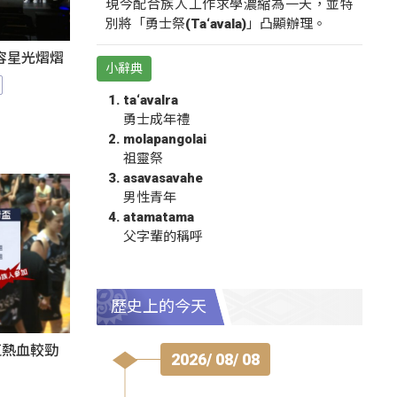
現今配合族人工作求學濃縮為一天，並特
別將「勇士祭(Ta‘avala)」凸顯辦理。
陣容星光熠熠
小辭典
ta‘avalra
勇士成年禮
molapangolai
祖靈祭
asavasavahe
男性青年
atamatama
父字輩的稱呼
歷史上的今天
伍熱血較勁
2026/ 08/ 08