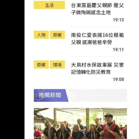
台東窯藝慶父親節 邀父
生活
子做陶碗感念土地
19:13
南投仁愛表揚16位模範
人物
原鄉
父親 感謝爸爸辛勞
19:11
大鳥村水保故事展 災害
原鄉
環境
記憶轉化防災教育
19:08
推薦新聞