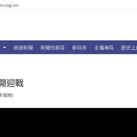
Instagram
族語新聞
新聞性節目
節目表
主播專區
歷史上
開迎戰
n(李耀維)