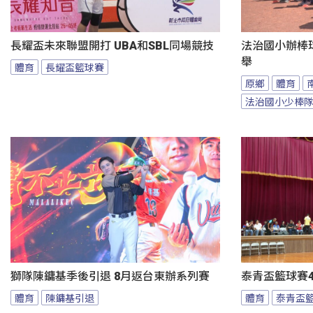
長耀盃未來聯盟開打 UBA和SBL同場競技
法治國小辦棒
舉
體育
長耀盃籃球賽
原鄉
體育
法治國小少棒
獅隊陳鏞基季後引退 8月返台東辦系列賽
泰青盃籃球賽4
體育
陳鏞基引退
體育
泰青盃