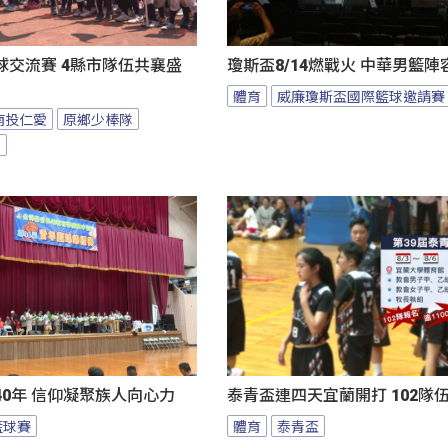
球交流賽 4縣市隊伍共襄盛
瓊斯盃8/14燃戰火 中華男籃
體育
威廉瓊斯盃國際籃球邀請賽
南投仁愛
原鄉少棒隊
隊
0年 信仰凝聚族人向心力
泰青盃連四天宜蘭開打 102隊
籃球賽
體育
泰青盃