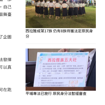
，自己
個舞臺
西拉雅成第17族 仍有8族待獲法定原民身
分
了企圖
法發揮
可以真
何在跑
平埔專法已施行 原民身分法暫緩審查