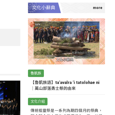
文化小辭典
魯凱族
【魯凱族語】ta‘avalra ‘i tatolohae ni
｜萬山部落勇士祭的由來
文化介紹
傳統祖靈祭是一系列為期四個月的祭典，