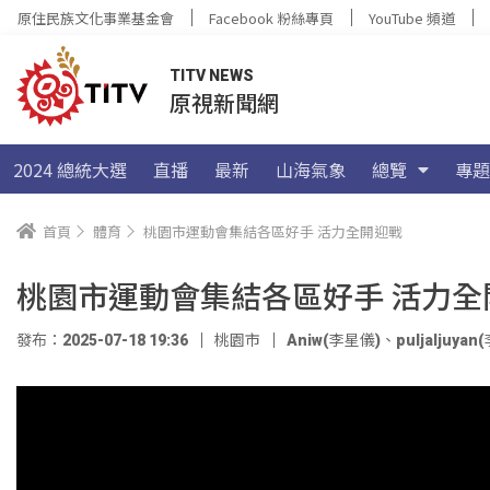
原住民族文化事業基金會
Facebook 粉絲專頁
YouTube 頻道
TITV NEWS
原視新聞網
2024 總統大選
直播
最新
山海氣象
總覽
專題
首頁
體育
桃園市運動會集結各區好手 活力全開迎戰
桃園市運動會集結各區好手 活力全
發布：2025-07-18 19:36
桃園市
Aniw(李星儀)
、
puljaljuya