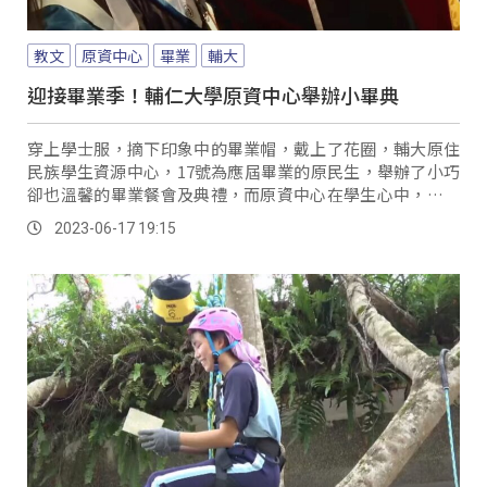
教文
原資中心
畢業
輔大
迎接畢業季！輔仁大學原資中心舉辦小畢典
穿上學士服，摘下印象中的畢業帽，戴上了花圈，輔大原住
民族學生資源中心，17號為應屆畢業的原民生，舉辦了小巧
卻也溫馨的畢業餐會及典禮，而原資中心在學生心中，更像
是離鄉背井到都會讀書時的避風港，受獎畢業生代表，就讀
2023-06-17 19:15
電機系阿美族的黃子凡，除了分享原資中心在課業上給予的
協助外，也談到在他親近家人辭世時，原資中心主動伸出援
手。