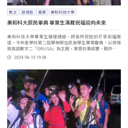
教文
排灣族
畢業
美和科技大學
美和科大原民畢典 畢業生滿載祝福迎向未來
美和科技大學畢業生緩緩通過，師長所搭起的芒草祝福隧
道，今年是學校第二屆舉辦原住民族學生畢業慶典，以排灣
族族語數字二「DRUSA」為主題，寓意好事成雙，期許畢業
生以文化為底氣、以身分為光榮。
2024-06-10 19:38