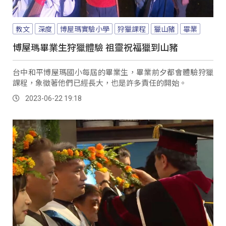
教文
深度
博屋瑪實驗小學
狩獵課程
獵山豬
畢業
博屋瑪畢業生狩獵體驗 祖靈祝福獵到山豬
台中和平博屋瑪國小每屆的畢業生，畢業前夕都會體驗狩獵
課程，象徵著他們已經長大，也是許多責任的開始。
2023-06-22 19:18