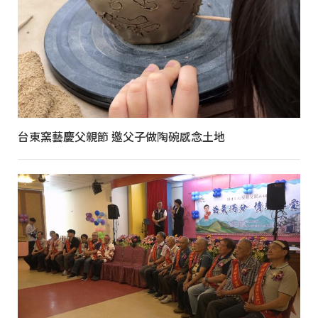
台東窯藝慶父親節 邀父子做陶碗感念土地