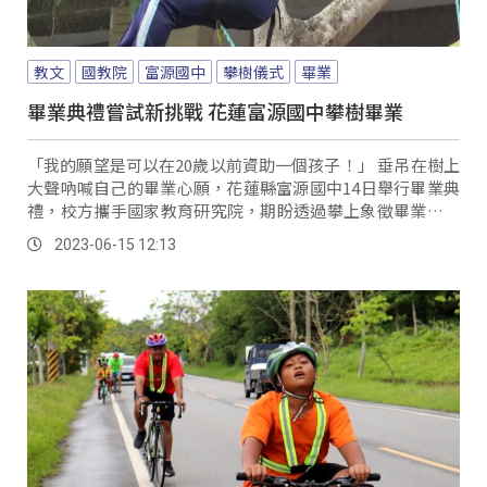
教文
國教院
富源國中
攀樹儀式
畢業
畢業典禮嘗試新挑戰 花蓮富源國中攀樹畢業
「我的願望是可以在20歲以前資助一個孩子！」 垂吊在樹上
大聲吶喊自己的畢業心願，花蓮縣富源國中14日舉行畢業典
禮，校方攜手國家教育研究院，期盼透過攀上象徵畢業季節
的鳳凰樹，讓學生上樹大喊說出自己未來的願景，也讓學生
2023-06-15 12:13
學習勇於嘗試、挑戰新的事物。