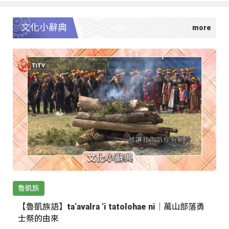
文化小辭典
魯凱族
【魯凱族語】ta‘avalra ‘i tatolohae ni｜萬山部落勇
士祭的由來