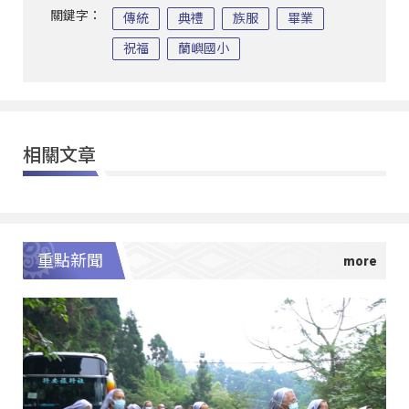
關鍵字：
傳統
典禮
族服
畢業
祝福
蘭嶼國小
相關文章
重點新聞