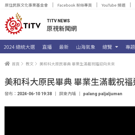
原住民族文化事業基金會
Facebook 粉絲專頁
YouTube 頻道
TITV NEWS
原視新聞網
2024 總統大選
直播
最新
山海氣象
總覽
專題
首頁
教文
美和科大原民畢典 畢業生滿載祝福迎向未來
美和科大原民畢典 畢業生滿載祝福
發布：2024-06-10 19:38
屏東內埔
palang paljaljuman