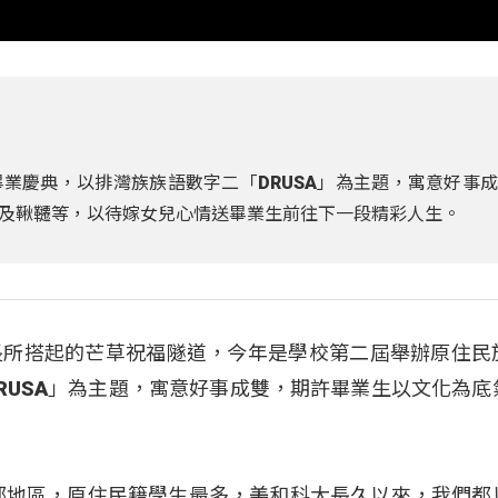
業慶典，以排灣族族語數字二「DRUSA」為主題，寓意好事
及鞦韆等，以待嫁女兒心情送畢業生前往下一段精彩人生。
長所搭起的芒草祝福隧道，今年是學校第二屆舉辦原住民
RUSA」為主題，寓意好事成雙，期許畢業生以文化為底
部地區，原住民籍學生最多，美和科大長久以來，我們都