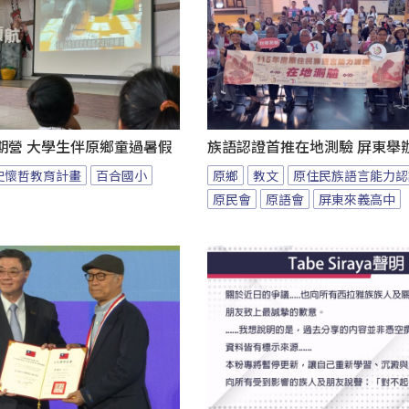
期營 大學生伴原鄉童過暑假
族語認證首推在地測驗 屏東舉
史懷哲教育計畫
百合國小
原鄉
教文
原住民族語言能力認
原民會
原語會
屏東來義高中