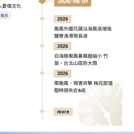
2026/ 08/ 09
人憂傷文化
拉雅族
2026
颱風外圍花蓮沿海風浪增強
鹽寮漁港現長浪
2026
白海豚颱風暴風圈縮小 竹
苗、台北山區防大雨
2026
兩颱風、猴害夾擊 梅花部落
甜柿損失近6成
more