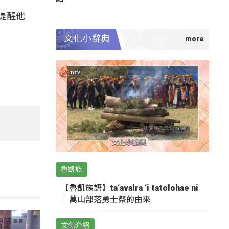
提醒他
文化小辭典
魯凱族
【魯凱族語】ta‘avalra ‘i tatolohae ni
｜萬山部落勇士祭的由來
文化介紹