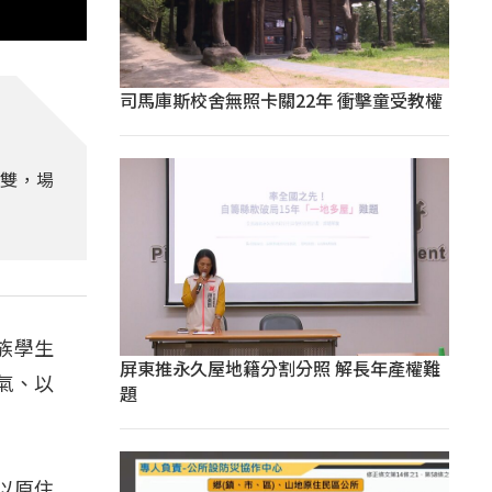
司馬庫斯校舍無照卡關22年 衝擊童受教權
成雙，場
族學生
屏東推永久屋地籍分割分照 解長年產權難
氣、以
題
以原住