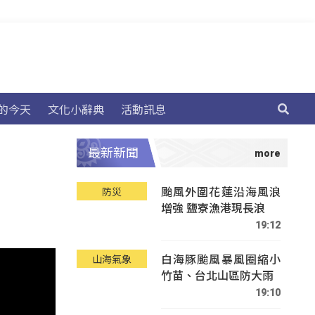
的今天
文化小辭典
活動訊息
最新新聞
颱風外圍花蓮沿海風浪
防災
增強 鹽寮漁港現長浪
19:12
白海豚颱風暴風圈縮小
山海氣象
竹苗、台北山區防大雨
19:10