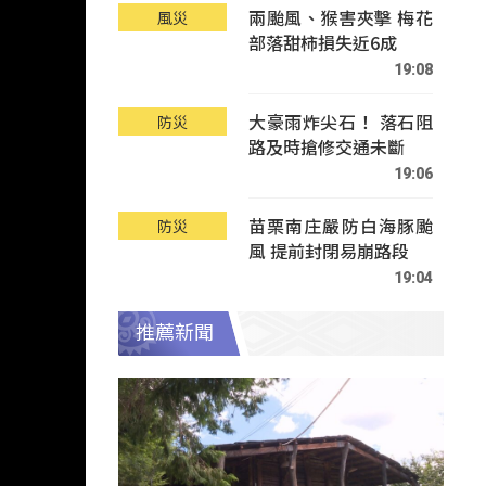
兩颱風、猴害夾擊 梅花
風災
部落甜柿損失近6成
19:08
大豪雨炸尖石！ 落石阻
防災
路及時搶修交通未斷
19:06
苗栗南庄嚴防白海豚颱
防災
風 提前封閉易崩路段
19:04
推薦新聞