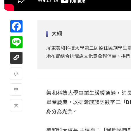
Facebook
大綱
Line
屏東美和科技大學第二屆原住民族學生畢
地布置結合排灣族文化意象報信臺、拱門
A
美和科技大學畢業生緩緩通過，師
A
畢業慶典，以排灣族族語數字二「D
身分為光榮。
A
美和科大校長 王建臺：「我們是西