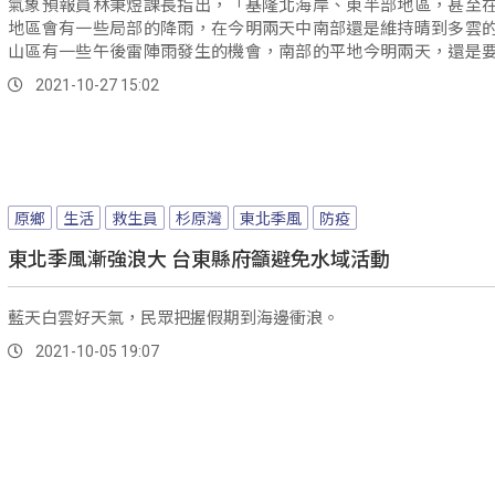
氣象預報員林秉煜課長指出，「基隆北海岸、東半部地區，甚至
地區會有一些局部的降雨，在今明兩天中南部還是維持晴到多雲
山區有一些午後雷陣雨發生的機會，南部的平地今明兩天，還是
後雷陣雨...。
2021-10-27 15:02
原鄉
生活
救生員
杉原灣
東北季風
防疫
東北季風漸強浪大 台東縣府籲避免水域活動
藍天白雲好天氣，民眾把握假期到海邊衝浪。
2021-10-05 19:07