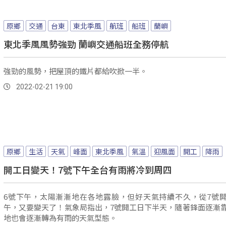
原鄉
交通
台東
東北季風
航班
船班
蘭嶼
東北季風風勢強勁 蘭嶼交通船班全務停航
強勁的風勢，把屋頂的鐵片都給吹掀一半。
2022-02-21 19:00
原鄉
生活
天氣
峰面
東北季風
氣溫
迎風面
開工
降雨
開工日變天！7號下午全台有雨將冷到周四
6號下午，太陽漸漸地在各地露臉，但好天氣持續不久，從7號
午，又要變天了！氣象局指出，7號開工日下半天，隨著鋒面逐漸
地也會逐漸轉為有雨的天氣型態。