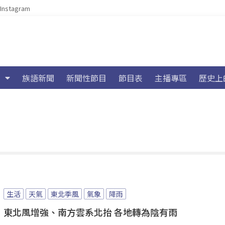
Instagram
族語新聞
新聞性節目
節目表
主播專區
歷史上
生活
天氣
東北季風
氣象
降雨
東北風增強、南方雲系北抬 各地轉為陰有雨