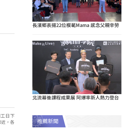
長濱鄉表揚22位模範Mama 感念父親辛勞
北流幕後課程成果展 阿爆率新人熱力登台
開工日下
推薦新聞
靠近，各