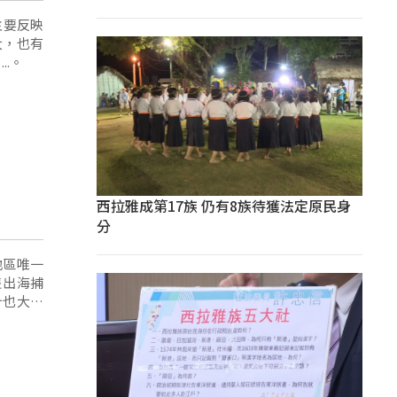
主要反映
大，也有
..。
西拉雅成第17族 仍有8族待獲法定原民身
分
地區唯一
隻出海捕
計也大受