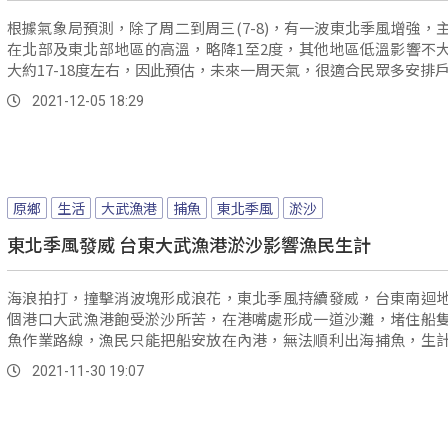
根據氣象局預測，除了周二到周三(7-8)，有一波東北季風增強，
在北部及東北部地區的高溫，略降1至2度，其他地區低溫影響不
大約17-18度左右，因此預估，未來一周天氣，很適合民眾多安排戶.
2021-12-05 18:29
原鄉
生活
大武漁港
捕魚
東北季風
淤沙
東北季風發威 台東大武漁港淤沙影響漁民生計
海浪拍打，撞擊消波塊形成浪花，東北季風持續發威，台東南迴
個港口大武漁港飽受淤沙所苦，在港嘴處形成一道沙灘，堵住船
魚作業路線，漁民只能把船安放在內港，無法順利出海捕魚，生
影響。
2021-11-30 19:07