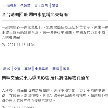
山海氣象
伍婉華
東北季風
降溫
全台晴朗回暖 週四水氣增北東有雨
一起來關心一週氣象如何，氣象局簡任技正伍婉華表示，未來一
兩波天氣系統影響台灣，第一波是這星期四、星期五的東北季風
六則會減弱。
2021-11-16 14:34
原鄉
交通
客船
東北季風
蘭嶼
離島
蘭嶼交通受東北季風影響 居民將儲備物資過冬
入秋後，四面環海的離島蘭嶼，天候不穩定加上東北季風的侵襲
路上在觀光人潮退卻後，只見到路邊芒草隨強風搖曳，蘭嶼對外
時公告因氣候不佳而停駛的狀態。
2021-11-08 20:54