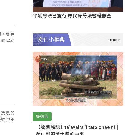
平埔專法已施行 原民身分法暫緩審查
週，會有
文化小辭典
，而星期
，環島公
魯凱族
交通也不
【魯凱族語】ta‘avalra ‘i tatolohae ni｜
萬山部落勇士祭的由來