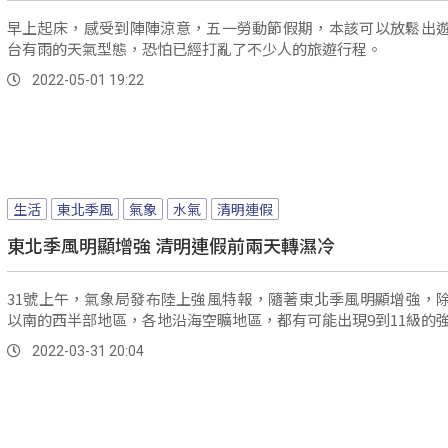
早上起床，感受到陣陣涼意，五一勞動節假期，本該可以放鬆出
台有雨的天氣型態，恐怕已經打亂了不少人的旅遊行程。
2022-05-01 19:22
生活
東北季風
氣象
水氣
清明連假
東北季風明顯增強 清明連假前兩天轉濕冷
31號上午，氣象局發布陸上強風特報，隨著東北季風明顯增強，
以南的西半部地區，各地沿海空曠地區，都有可能出現9到11級的
2022-03-31 20:04