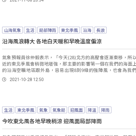
山海氣象
生活
局部陣雨
東北季風
沿海
長浪
沿海風浪轉大 各地白天暖和早晚溫度偏涼
氣象預報員徐仲毅表示，「今天(28)北方的高壓會逐漸東移，所
近的東北季風會稍微地增強，那主要的影響第一個在我們的海面
的沿海空曠地區跟外島，容易出現8到9級的強陣風，也會為我
岸，東半部地區跟恆春半島，帶來一些長浪的現象。
2021-10-28 12:50
生活
東北季風
氣象
氣象局
迎風面
降溫
降雨
今吹東北風各地早晚稍涼 迎風面局部降雨