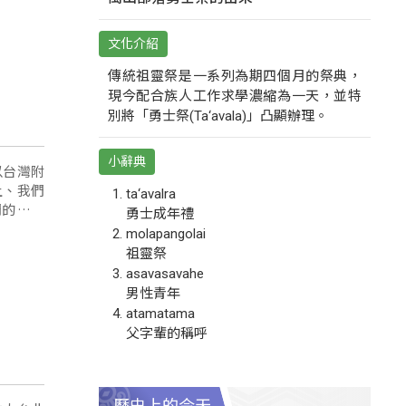
文化介紹
傳統祖靈祭是一系列為期四個月的祭典，
現今配合族人工作求學濃縮為一天，並特
別將「勇士祭(Ta‘avala)」凸顯辦理。
小辭典
以台灣附
上、我們
ta‘avalra
們的北海
勇士成年禮
molapangolai
祖靈祭
asavasavahe
男性青年
atamatama
父字輩的稱呼
歷史上的今天