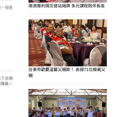
南澳撒利姆文健站揭牌 多元課程陪伴長者
遊，但全
台東市歡慶溫馨父親節！ 表揚71位模範父
親
除了台南
強陣風。