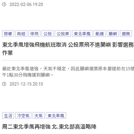
2022-02-06 19:20
原鄉
政經
停飛
公投
公投票
東北季風
航運
蘭嶼
選務
東北季風增強飛機航班取消 公投票飛不進蘭嶼 影響選
作業
最近東北季風增強，天氣不穩定，因此蘭嶼選票原本要提前在15
午1點30分飛機運到蘭嶼。
2021-12-15 20:10
生活
冷空氣
天氣
東北季風
周二東北季風再增強 北.東北部高溫略降