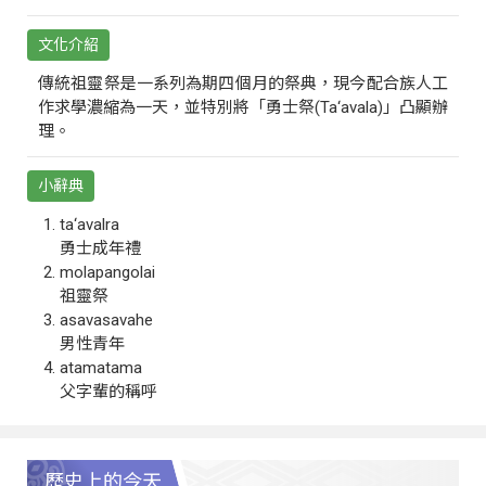
文化介紹
傳統祖靈祭是一系列為期四個月的祭典，現今配合族人工
作求學濃縮為一天，並特別將「勇士祭(Ta‘avala)」凸顯辦
理。
小辭典
ta‘avalra
勇士成年禮
molapangolai
祖靈祭
asavasavahe
男性青年
atamatama
父字輩的稱呼
歷史上的今天