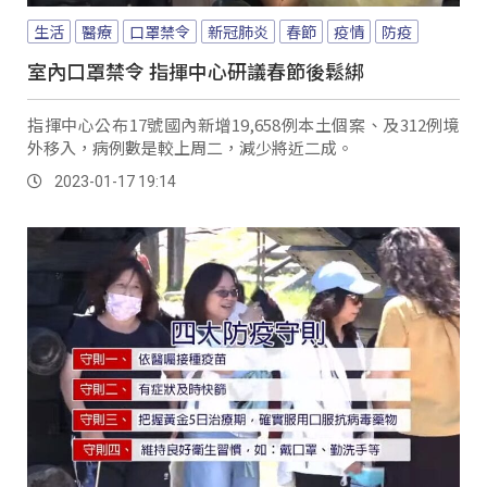
生活
醫療
口罩禁令
新冠肺炎
春節
疫情
防疫
室內口罩禁令 指揮中心研議春節後鬆綁
指揮中心公布17號國內新增19,658例本土個案、及312例境
外移入，病例數是較上周二，減少將近二成。
2023-01-17 19:14