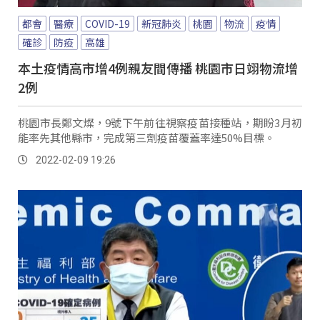
都會
醫療
COVID-19
新冠肺炎
桃園
物流
疫情
確診
防疫
高雄
本土疫情高市增4例親友間傳播 桃園市日翊物流增
2例
桃園市長鄭文燦，9號下午前往視察疫苗接種站，期盼3月初
能率先其他縣市，完成第三劑疫苗覆蓋率達50%目標。
2022-02-09 19:26