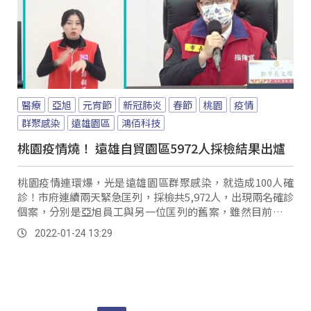
醫療
亞旭
元宵節
新冠肺炎
春節
桃園
疫情
群聚感染
遠雄園區
鴻佰科技
桃園疫情燒！ 遠雄自貿園區5972人採檢結果出爐
桃園疫情連環爆，光是遠雄園區群聚感染，就造成100人確
診！市府連續兩天緊急匡列，採檢共5,972人，出現兩名確診
個案，分別是亞旭員工與另一位匡列的舊案，雖然目前沒有
採出亞旭以外的個案，但仍不可掉以輕心...。
2022-01-24 13:29