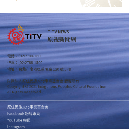
TITV NEWS
原視新聞網
電話：(02)2788-1600
傳真：(02)2788-1500
地址：台北市南港區重陽路 120 號 5 樓
財團法人原住民族文化事業基金會 版權所有
Copyright © 2021 Indigenous Peoples Cultural Foundation
All Rights Reserved .
原住民族文化事業基金會
Facebook 粉絲專頁
YouTube 頻道
Instagram