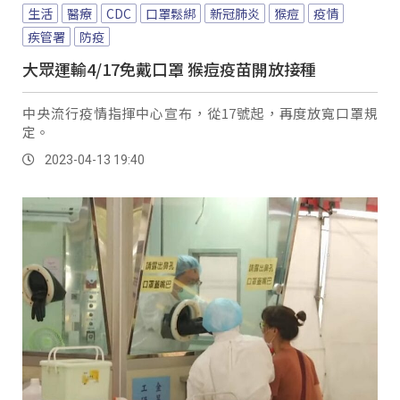
生活
醫療
CDC
口罩鬆綁
新冠肺炎
猴痘
疫情
疾管署
防疫
大眾運輸4/17免戴口罩 猴痘疫苗開放接種
中央流行疫情指揮中心宣布，從17號起，再度放寬口罩規
定。
2023-04-13 19:40