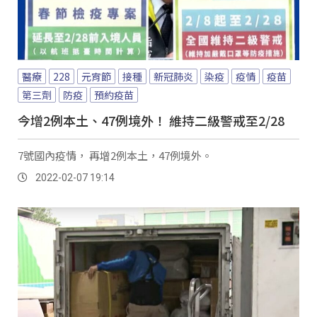
醫療
228
元宵節
接種
新冠肺炎
染疫
疫情
疫苗
第三劑
防疫
預約疫苗
今增2例本土、47例境外！ 維持二級警戒至2/28
7號國內疫情， 再增2例本土，47例境外。
2022-02-07 19:14