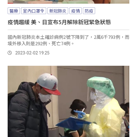
醫療
室內口罩令
新冠肺炎
疫情
防疫
疫情趨緩 美、日宣布5月解除新冠緊急狀態
國內新冠肺炎本土確診病例2號下降到了，2萬6千793例，而
境外移入則是292例、死亡74例。
2023-02-02 19:25