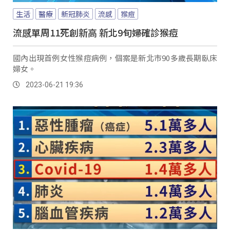
生活
醫療
新冠肺炎
流感
猴痘
流感單周11死創新高 新北9旬婦確診猴痘
國內出現首例女性猴痘病例，個案是新北市90多歲長期臥床
婦女。
2023-06-21 19:36