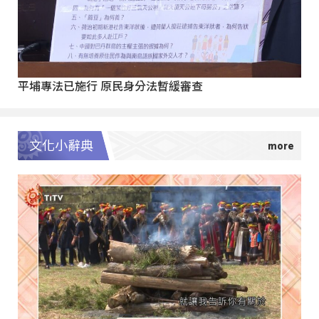
平埔專法已施行 原民身分法暫緩審查
文化小辭典