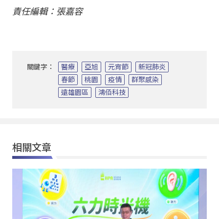
責任編輯：張嘉容
關鍵字：
醫療
亞旭
元宵節
新冠肺炎
春節
桃園
疫情
群聚感染
遠雄園區
鴻佰科技
相關文章