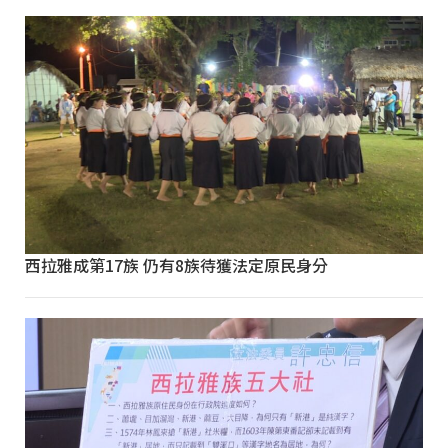
西拉雅成第17族 仍有8族待獲法定原民身分