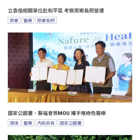
立委偕相關單位赴和平區 考察原鄉長照營運
原鄉
醫療
原鄉長照
國家公園署、醫福會簽MOU 攜手推綠色醫療
環境
醫療
內政部長
國家公園署