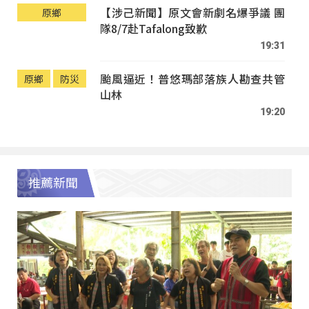
【涉己新聞】原文會新劇名爆爭議 團
原鄉
隊8/7赴Tafalong致歉
19:31
颱風逼近！普悠瑪部落族人勘查共管
原鄉
防災
山林
19:20
推薦新聞