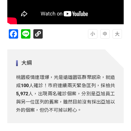
Facebook
Line
A
A
A
大綱
桃園疫情連環爆，光是遠雄園區群聚感染，就造
成100人確診！市府連續兩天緊急匡列，採檢共
5,972人，出現兩名確診個案，分別是亞旭員工
與另一位匡列的舊案，雖然目前沒有採出亞旭以
外的個案，但仍不可掉以輕心。