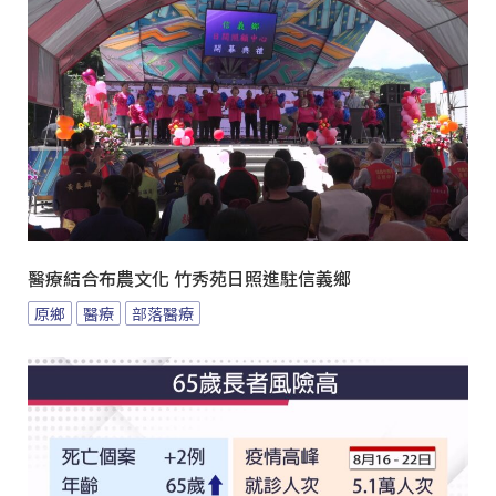
醫療結合布農文化 竹秀苑日照進駐信義鄉
原鄉
醫療
部落醫療