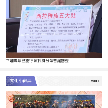
平埔專法已施行 原民身分法暫緩審查
文化小辭典