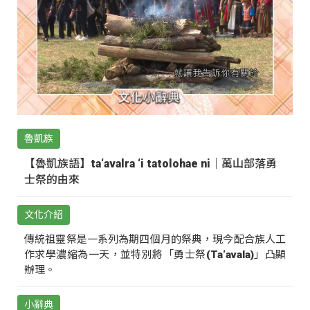
魯凱族
【魯凱族語】ta‘avalra ‘i tatolohae ni｜萬山部落勇
士祭的由來
文化介紹
傳統祖靈祭是一系列為期四個月的祭典，現今配合族人工
作求學濃縮為一天，並特別將「勇士祭(Ta‘avala)」凸顯
辦理。
小辭典