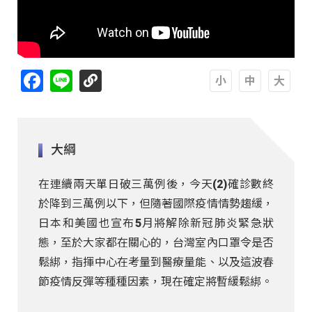
Facebook
Line
A
A
A
大綱
在連續兩天單日破三萬例後，今天(2)確診數終
於降到三萬例以下，但隨著國際疫情情勢趨緩，
日本和美國也宣布5月將解除新冠肺炎緊急狀
態，至於大家都在關心的，台灣室內口罩令是否
鬆綁，指揮中心在考量到醫療量能、以及這波春
節疫情反彈等種種因素，現在確定將暫緩鬆綁。