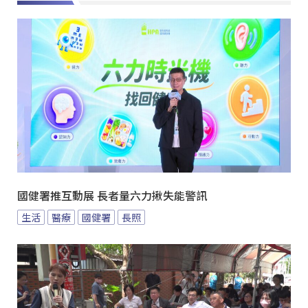
國健署推互動展 長者量六力揪失能警訊
生活
醫療
國健署
長照