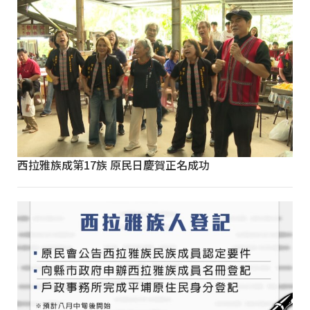
西拉雅族成第17族 原民日慶賀正名成功