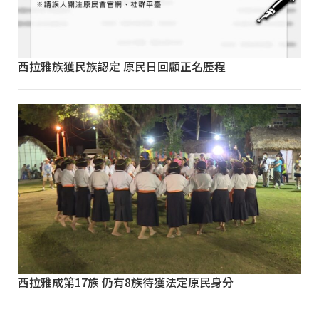
西拉雅族獲民族認定 原民日回顧正名歷程
西拉雅成第17族 仍有8族待獲法定原民身分