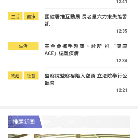
12:41
國健署推互動展 長者量六力揪失能警
生活
醫療
訊
12:35
基金會攜手超商、診所 推「健康
生活
ACE」遠離疾病
12:34
監察院監察權陷入空窗 立法院舉行公
政經
社會
聽會
12:21
推薦新聞