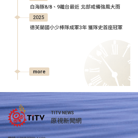
白海豚8/8、9離台最近 北部戒備強風大雨
2025
德芙蘭國小少棒隊成軍3年 獲隊史首座冠軍
more
TITV NEWS
原視新聞網