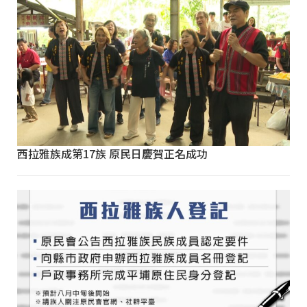
西拉雅族成第17族 原民日慶賀正名成功