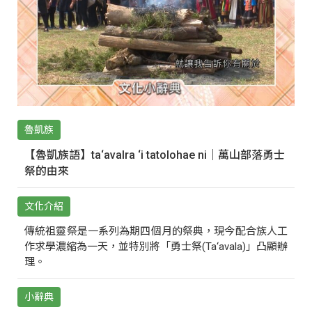
魯凱族
【魯凱族語】ta‘avalra ‘i tatolohae ni｜萬山部落勇士
祭的由來
文化介紹
傳統祖靈祭是一系列為期四個月的祭典，現今配合族人工
作求學濃縮為一天，並特別將「勇士祭(Ta‘avala)」凸顯辦
理。
小辭典