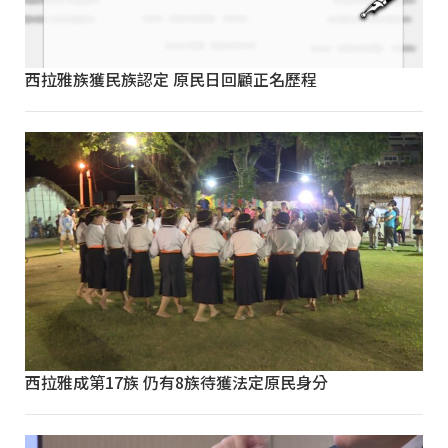
西拉雅族獲民族認定 原民日回顧正名歷程
西拉雅成第17族 仍有8族待獲法定原民身分