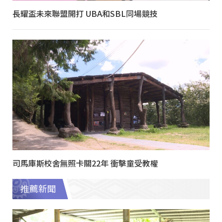
長耀盃未來聯盟開打 UBA和SBL同場競技
司馬庫斯校舍無照卡關22年 衝擊童受教權
推薦新聞