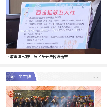
平埔專法已施行 原民身分法暫緩審查
文化小辭典