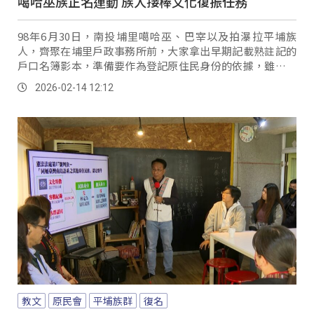
噶哈巫族正名運動 族人接棒文化復振任務
98年6月30日，南投埔里噶哈巫、巴宰以及拍瀑拉平埔族
人，齊聚在埔里戶政事務所前，大家拿出早期記載熟註記的
戶口名簿影本，準備要作為登記原住民身份的依據，雖然當
時他們知道戶政機關是不可能讓他們做這樣的登記，但他們
2026-02-14 12:12
就是要藉此表達訴求，爭取回復原住民族的身分。
教文
原民會
平埔族群
復名