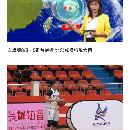
白海豚8/8、9離台最近 北部戒備強風大雨