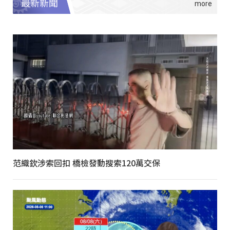
最新新聞
范織欽涉索回扣 橋檢發動搜索120萬交保