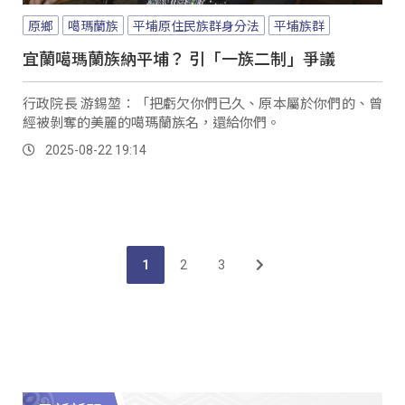
原鄉
噶瑪蘭族
平埔原住民族群身分法
平埔族群
宜蘭噶瑪蘭族納平埔？ 引「一族二制」爭議
行政院長 游錫堃：「把虧欠你們已久、原本屬於你們的、曾
經被剝奪的美麗的噶瑪蘭族名，還給你們。
2025-08-22 19:14
1
2
3