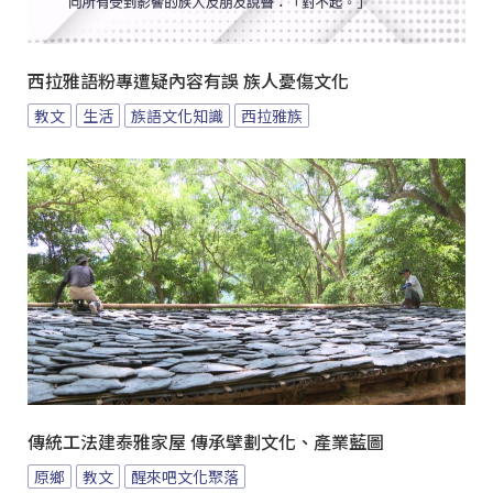
西拉雅語粉專遭疑內容有誤 族人憂傷文化
教文
生活
族語文化知識
西拉雅族
傳統工法建泰雅家屋 傳承擘劃文化、產業藍圖
原鄉
教文
醒來吧文化聚落