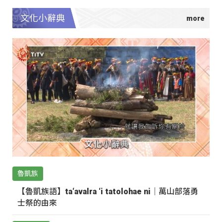
文化小辭典
魯凱族
【魯凱族語】ta‘avalra ‘i tatolohae ni｜萬山部落勇
士祭的由來