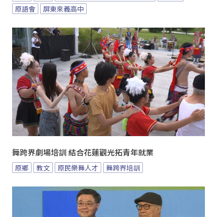
原語會
屏東來義高中
舞跨界劇場培訓 結合花蓮觀光拓青年就業
原鄉
教文
原民樂舞人才
舞跨界培訓