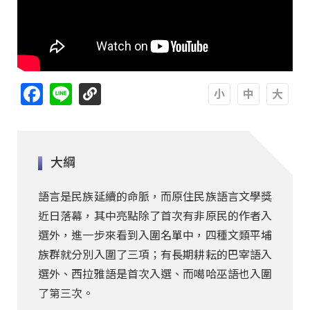
Facebook
Line
A
A
A
大綱
語言是民族延續的命脈，而原住民族語言文學獎
近日落幕，其中亮點除了首次有非原民的作者入
選外，進一步來看到入圍名單中，四種文類平埔
族群就分別入圍了三項；有長期耕耘的巴宰語入
選外、西拉雅語是首次入選、而噶哈巫語也入圍
了第三次。