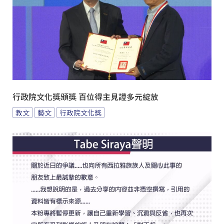
行政院文化獎頒獎 百位得主見證多元綻放
教文
藝文
行政院文化獎