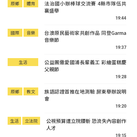
法治國小辦棒球交流賽 4縣市隊伍共
原鄉
體育
襄盛舉
19:44
台澳原民藝術家共創作品 同登Garma
國際
音樂
音樂節
19:37
公益團邀愛國浦長輩義工 彩繪蛋糕慶
生活
父親節
19:28
族語認證首推在地測驗 屏東舉辦說明
原鄉
教文
會
19:20
公視預算遭立院腰斬 恐流失內容創作
生活
立法院
人才
19:15