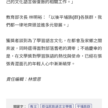
己的文化語言做復振的相關工作。」
教育部次長 林明裕：「以後平埔族(群)各族群，我
們都一律地齊頭並進多元發展。」
獲獎者談到為了學習語言文化，在都會及家鄉之間
奔波，同時還得面對部落耆老的凋零；不過慶幸的
是，在文學獎對學習族語的熱忱與使命，已經在張
張青澀面孔的年輕人心中漸漸萌芽。
責任編輯：林懷恩
關鍵字：
教文
原住民族語言文學獎
平埔族群