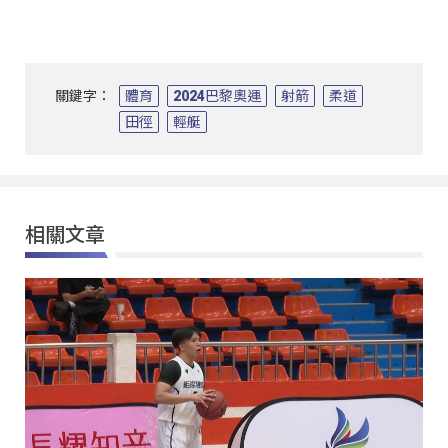
關鍵字：
體育
2024巴黎奧運
射箭
柔道
田徑
輕艇
相關文章