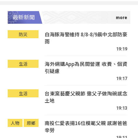
最新新聞
白海豚海警維持 8/8-8/9晨中北部防豪
防災
雨
19:19
海外網購App為民間營運 收費、個資
生活
引疑慮
19:17
台東窯藝慶父親節 邀父子做陶碗感念
生活
土地
19:13
南投仁愛表揚16位模範父親 感謝爸爸
人物
原鄉
辛勞
19:11