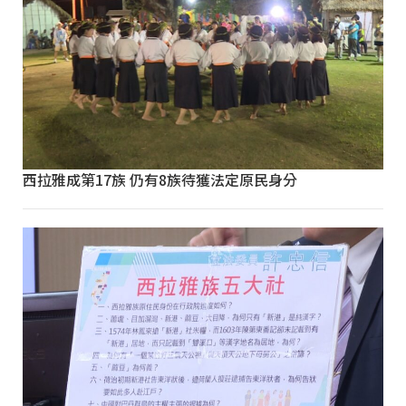
西拉雅成第17族 仍有8族待獲法定原民身分