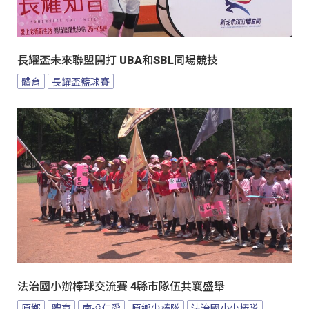
長耀盃未來聯盟開打 UBA和SBL同場競技
體育
長耀盃籃球賽
法治國小辦棒球交流賽 4縣市隊伍共襄盛舉
原鄉
體育
南投仁愛
原鄉少棒隊
法治國小少棒隊