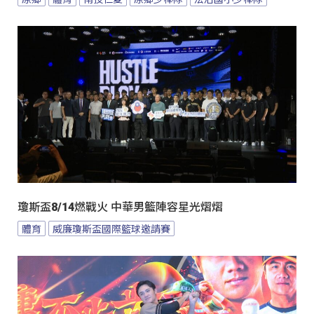
瓊斯盃8/14燃戰火 中華男籃陣容星光熠熠
體育
威廉瓊斯盃國際籃球邀請賽