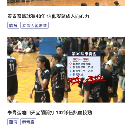
泰青盃籃球賽40年 信仰凝聚族人向心力
體育
泰青盃籃球賽
泰青盃連四天宜蘭開打 102隊伍熱血較勁
體育
泰青盃