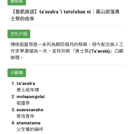
魯凱族
【魯凱族語】ta‘avalra ‘i tatolohae ni｜萬山部落勇
士祭的由來
文化介紹
傳統祖靈祭是一系列為期四個月的祭典，現今配合族人工
作求學濃縮為一天，並特別將「勇士祭(Ta‘avala)」凸顯
辦理。
小辭典
ta‘avalra
勇士成年禮
molapangolai
祖靈祭
asavasavahe
男性青年
atamatama
父字輩的稱呼