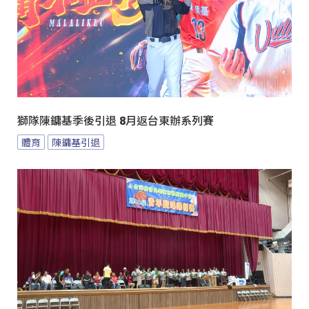
獅隊陳鏞基季後引退 8月返台東辦系列賽
體育
陳鏞基引退