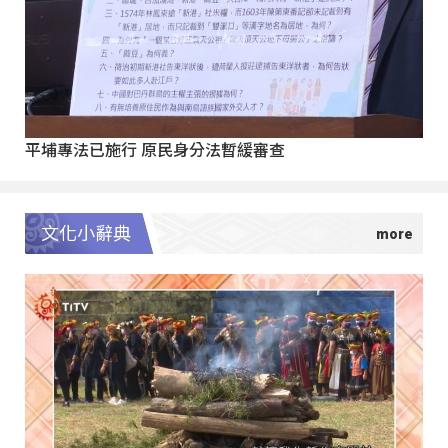
平埔專法已施行 原民身分法暫緩審查
文化小辭典