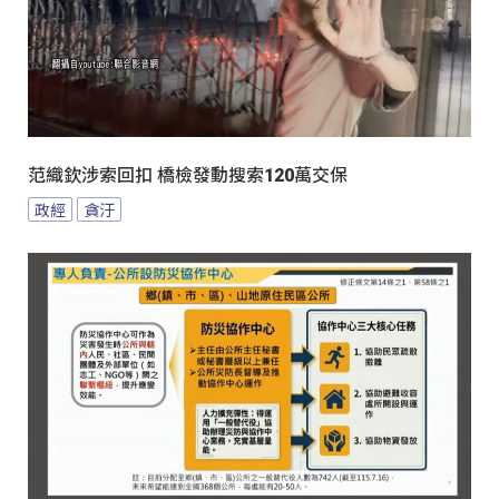
范織欽涉索回扣 橋檢發動搜索120萬交保
政經
貪汙