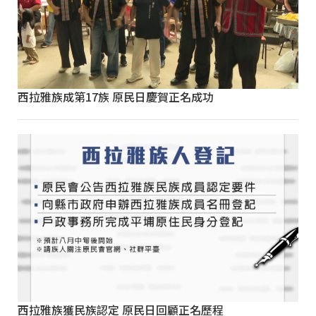
西拉雅族成第17族 原民日慶賀正名成功
西拉雅族獲民族認定 原民日回顧正名歷程