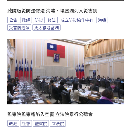
政院版災防法修法 海嘯、堰塞湖列入災害別
公告
政經
防災
修法
成立防災協作中心
海嘯
災害防治法
馬太鞍堰塞湖
監察院監察權陷入空窗 立法院舉行公聽會
政經
社會
監察院
立法院