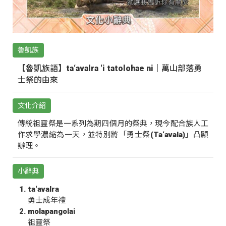
魯凱族
【魯凱族語】ta‘avalra ‘i tatolohae ni｜萬山部落勇
士祭的由來
文化介紹
傳統祖靈祭是一系列為期四個月的祭典，現今配合族人工
作求學濃縮為一天，並特別將「勇士祭(Ta‘avala)」凸顯
辦理。
小辭典
ta‘avalra
勇士成年禮
molapangolai
祖靈祭