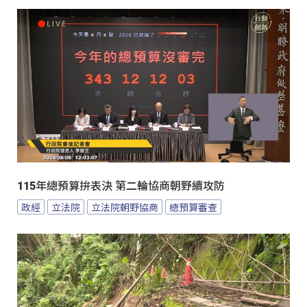
115年總預算拚表決 第二輪協商朝野續攻防
政經
立法院
立法院朝野協商
總預算審查