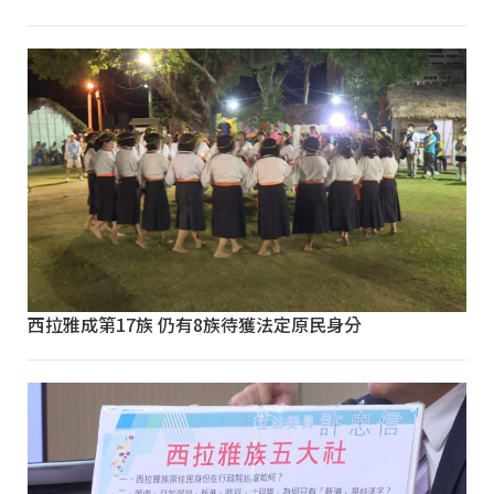
西拉雅成第17族 仍有8族待獲法定原民身分