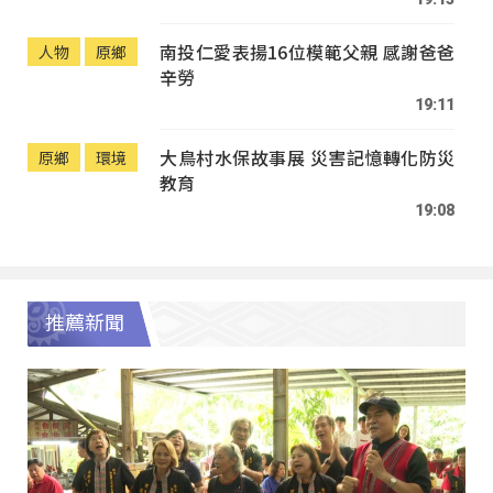
南投仁愛表揚16位模範父親 感謝爸爸
人物
原鄉
辛勞
19:11
大鳥村水保故事展 災害記憶轉化防災
原鄉
環境
教育
19:08
推薦新聞