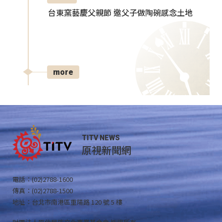
台東窯藝慶父親節 邀父子做陶碗感念土地
more
TITV NEWS
原視新聞網
電話：(02)2788-1600
傳真：(02)2788-1500
地址：台北市南港區重陽路 120 號 5 樓