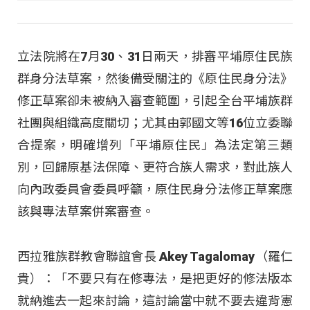
立法院將在7月30、31日兩天，排審平埔原住民族
群身分法草案，然後備受關注的《原住民身分法》
修正草案卻未被納入審查範圍，引起全台平埔族群
社團與組織高度關切；尤其由郭國文等16位立委聯
合提案，明確增列「平埔原住民」為法定第三類
別，回歸原基法保障、更符合族人需求，對此族人
向內政委員會委員呼籲，原住民身分法修正草案應
該與專法草案併案審查。
西拉雅族群教會聯誼會長 Akey Tagalomay（羅仁
貴）：「不要只有在修專法，是把更好的修法版本
就納進去一起來討論，這討論當中就不要去違背憲