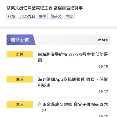
蔡英文出任陳瑩競總主委 劉櫂豪當總幹事
政經
2026九合一選舉
蔡英文
陳瑩
最新新聞
白海豚海警維持 8/8-8/9晨中北部防豪
防災
雨
19:19
海外網購App為民間營運 收費、個資
生活
引疑慮
19:17
台東窯藝慶父親節 邀父子做陶碗感念
生活
土地
19:13