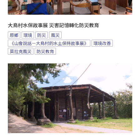
大鳥村水保故事展 災害記憶轉化防災教育
原鄉
環境
防災
風災
《山會說話－大鳥村的水土保持故事展》
環境改善
莫拉克風災
防災教育