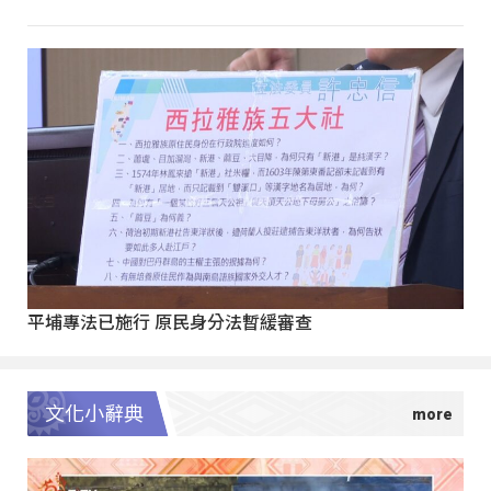
平埔專法已施行 原民身分法暫緩審查
文化小辭典