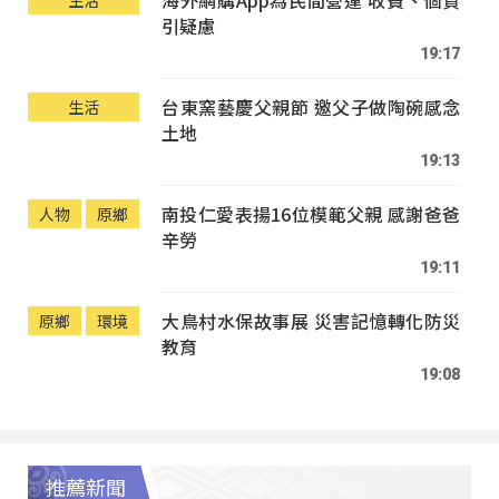
引疑慮
19:17
台東窯藝慶父親節 邀父子做陶碗感念
生活
土地
19:13
南投仁愛表揚16位模範父親 感謝爸爸
人物
原鄉
辛勞
19:11
大鳥村水保故事展 災害記憶轉化防災
原鄉
環境
教育
19:08
推薦新聞