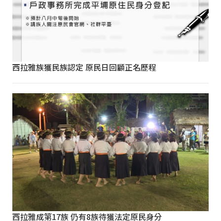
西拉雅族獲民族認定 原民日回顧正名歷程
西拉雅成第17族 仍有8族待獲法定原民身分