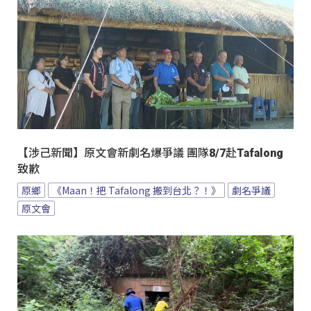
【涉己新聞】原文會新劇名爆爭議 團隊8/7赴Tafalong
致歉
原鄉
《Maan！把 Tafalong 搬到台北？！》
劇名爭議
原文會