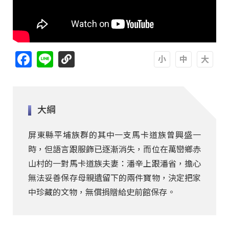
Facebook
Line
A
A
A
大綱
屏東縣平埔族群的其中一支馬卡道族曾興盛一
時，但語言跟服飾已逐漸消失，而位在萬巒鄉赤
山村的一對馬卡道族夫妻：潘辛上跟潘省，擔心
無法妥善保存母親遺留下的兩件寶物，決定把家
中珍藏的文物，無償捐贈給史前館保存。