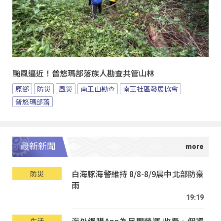
颱風逼近！普悠瑪部落族人勘查共管山林
原鄉
防災
風災
南王山勘查
南王社區發展協會
普悠瑪部落
最新新聞
白海豚海警維持 8/8-8/9晨中北部防豪
防災
雨
19:19
海外網購App為民間營運 收費、個資
生活