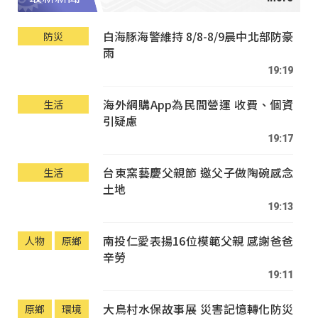
白海豚海警維持 8/8-8/9晨中北部防豪
防災
雨
19:19
海外網購App為民間營運 收費、個資
生活
引疑慮
19:17
台東窯藝慶父親節 邀父子做陶碗感念
生活
土地
19:13
南投仁愛表揚16位模範父親 感謝爸爸
人物
原鄉
辛勞
19:11
大鳥村水保故事展 災害記憶轉化防災
原鄉
環境