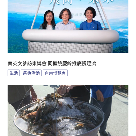
蔡英文參訪東博會 同框饒慶鈴推廣慢經濟
生活
祭典活動
台東博覽會