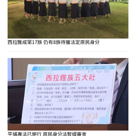
西拉雅成第17族 仍有8族待獲法定原民身分
平埔專法已施行 原民身分法暫緩審查