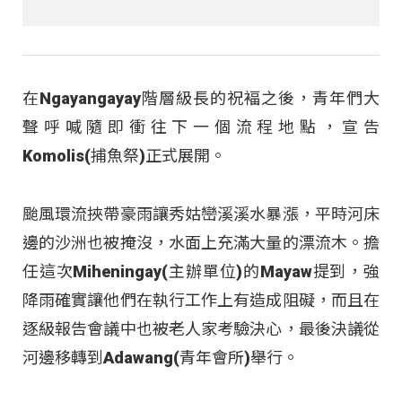
在Ngayangayay階層級長的祝褔之後，青年們大
聲呼喊隨即衝往下一個流程地點，宣告
Komolis(捕魚祭)正式展開。
颱風環流挾帶豪雨讓秀姑巒溪溪水暴漲，平時河床
邊的沙洲也被掩沒，水面上充滿大量的漂流木。擔
任這次Miheningay(主辦單位)的Mayaw提到，強
降雨確實讓他們在執行工作上有造成阻礙，而且在
逐級報告會議中也被老人家考驗決心，最後決議從
河邊移轉到Adawang(青年會所)舉行。