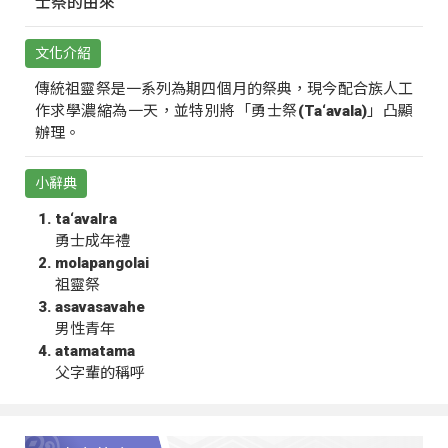
士祭的由來
文化介紹
傳統祖靈祭是一系列為期四個月的祭典，現今配合族人工
作求學濃縮為一天，並特別將「勇士祭(Ta‘avala)」凸顯
辦理。
小辭典
ta‘avalra
勇士成年禮
molapangolai
祖靈祭
asavasavahe
男性青年
atamatama
父字輩的稱呼