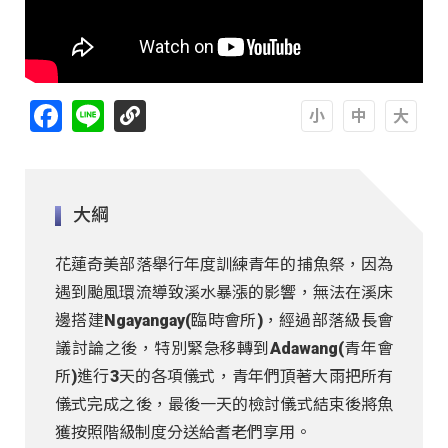
Facebook
Line
A
A
A
大綱
花蓮奇美部落舉行年度訓練青年的捕魚祭，因為
遇到颱風環流導致溪水暴漲的影響，無法在溪床
邊搭建Ngayangay(臨時會所)，經過部落級長會
議討論之後，特別緊急移轉到Adawang(青年會
所)進行3天的各項儀式，青年們頂著大雨把所有
儀式完成之後，最後一天的檢討儀式結束後將魚
獲按照階級制度分送給耆老們享用。