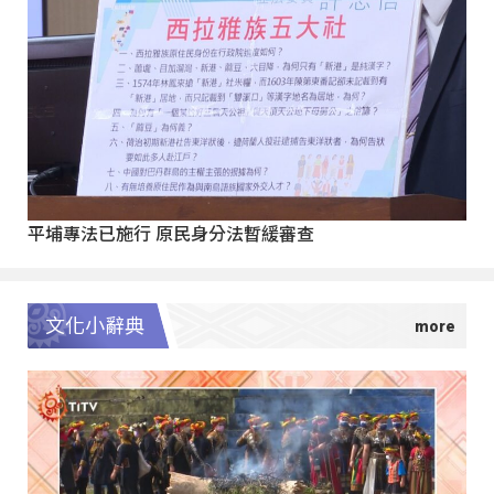
平埔專法已施行 原民身分法暫緩審查
文化小辭典