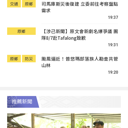
司馬庫斯災後復建 立委前往考察盤點
交通
原鄉
需求
19:37
【涉己新聞】原文會新劇名爆爭議 團
原鄉
隊8/7赴Tafalong致歉
19:31
颱風逼近！普悠瑪部落族人勘查共管
原鄉
防災
山林
19:20
推薦新聞