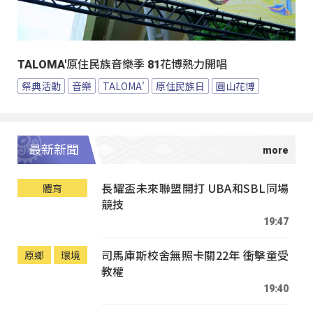
TALOMA'原住民族音樂季 81花博熱力開唱
祭典活動
音樂
TALOMA'
原住民族日
圓山花博
最新新聞
長耀盃未來聯盟開打 UBA和SBL同場
體育
競技
19:47
司馬庫斯校舍無照卡關22年 衝擊童受
原鄉
環境
教權
19:40