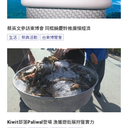
蔡英文參訪東博會 同框饒慶鈴推廣慢經濟
生活
祭典活動
台東博覽會
Kiwit部落Paliwal登場 漁獲遊街展狩獵實力