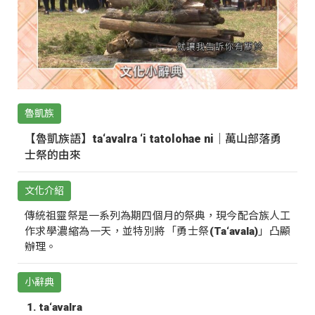
魯凱族
【魯凱族語】ta‘avalra ‘i tatolohae ni｜萬山部落勇
士祭的由來
文化介紹
傳統祖靈祭是一系列為期四個月的祭典，現今配合族人工
作求學濃縮為一天，並特別將「勇士祭(Ta‘avala)」凸顯
辦理。
小辭典
ta‘avalra