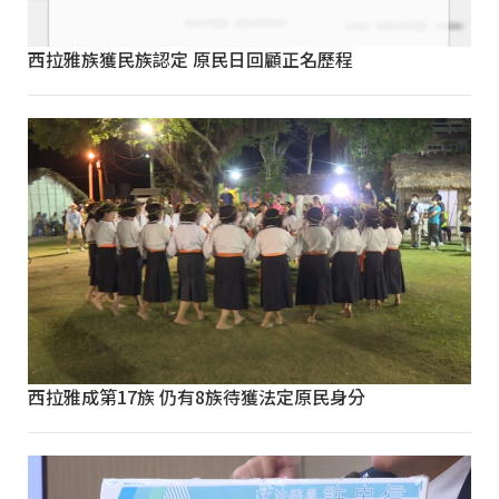
西拉雅族獲民族認定 原民日回顧正名歷程
西拉雅成第17族 仍有8族待獲法定原民身分